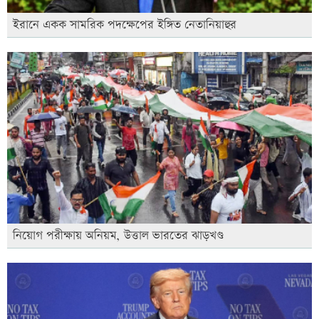
ইরানে একক সামরিক পদক্ষেপের ইঙ্গিত নেতানিয়াহুর
নিয়োগ পরীক্ষায় অনিয়ম, উত্তাল ভারতের ঝাড়খণ্ড