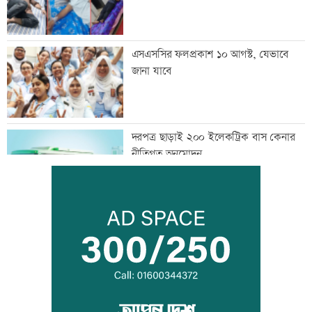
এসএসসির ফলপ্রকাশ ১০ আগস্ট, যেভাবে
জানা যাবে
দরপত্র ছাড়াই ২০০ ইলেকট্রিক বাস কেনার
নীতিগত অনুমোদন
তনু হত্যার আসামি সাবেক সেনাসদস্য
হাফিজুরকে আত্মসমর্পণের নির্দেশ
দুদকের মামলায় ঢাকা ব্যাংকের ৪ কর্মকর্তার