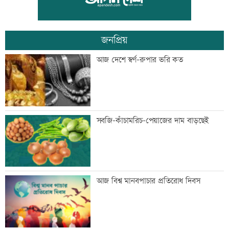
কারাদণ্ড
জনপ্রিয়
জিয়াউর রহমান দেশে প্রথম সবুজ বিপ্লবের
আজ দেশে স্বর্ণ-রুপার ভরি কত
ডাক দিয়েছিলেন: পরিবেশমন্ত্রী
প্রথম শ্রেণিতে ভর্তি লটারিতে
সবজি-কাঁচামরিচ-পেয়াজের দাম বাড়ছেই
মেঘনার ভাঙনরোধে জিও ব্যাগ প্রকল্পে
আজ বিশ্ব মানবপাচার প্রতিরোধ দিবস
অনিয়ম, এলাকাবাসীর মানববন্ধন