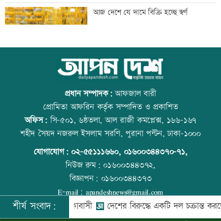
বাংলাদেশি পাঁচ হাজার কৃষি শ্রমিক নেবে
আজ দেশে যে দামে বিক্রি হচ্ছে স্বর্ণ
ওমান
স্বর্ণ খাতকে আনুষ্ঠানিক কাঠামোয় আনছে
আজ বিশ্ব বন্ধু দিবস
সরকার, মতামত চাইল মন্ত্রণালয়
প্রধান সম্পাদক:
আফজাল বারী
প্রোমিতা আফরিন কর্তৃক সম্পাদিত ও প্রকাশিত
অফিস:
সি-৫০১, ৬ষ্ঠতলা, আল রাজী কমপ্লেক্স, ১৬৬-১৬৭
গবেষণা-দক্ষতা উন্নয়নে বাংলাদেশ-অস্ট্রেলিয়ার
প্রতিমন্ত্রীকে ঘিরে ভাইরাল ভিডিওতে ছবি
শহীদ সৈয়দ নজরুল ইসলাম সরণি, পুরানা পল্টন, ঢাকা-১০০০
নতুন উদ্যোগ
জুড়ে অপপ্রচার: এলিন
যোগাযোগ:
০২-৫৫১১১৬৬০
,
০১৬০০৩৪৪৩৭০-৭১,
নিউজ রুম:
০১৬০০৩৪৪৩৭২,
বিজ্ঞাপন:
০১৬০০৩৪৪৩৭৩
বিমানবন্দরে বাড়ছে নিরাপত্তা, বসছে অ্যান্টি-
বিশ্ব মাতৃদুগ্ধ দিবস আজ
E-mail:
apandeshnews@gmail.com
ড্রোন সিস্টেম
শীর্ষ সংবাদ:
 নেই, হতাশ এলাকাবাসী
দেশের বিরুদ্ধে একটি দল চক্রান্ত করছে : রিজ
©
২০২৬ |
আপন দেশ ডটকম
কর্তৃক সর্বসত্ব ® সংরক্ষিত | উন্নয়নে