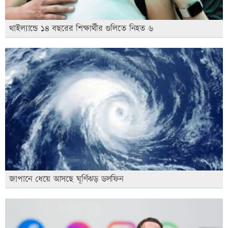
থাইল্যান্ডে ১৪ বছরের শিক্ষার্থীর গুলিতে নিহত ৬
জাপানে ধেয়ে আসছে ঘূর্ণিঝড় ডলফিন