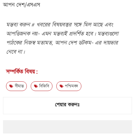
আপন দেশ/এসএস
মন্তব্য করুন # খবরের বিষয়বস্তুর সঙ্গে মিল আছে এবং
আপত্তিজনক নয়- এমন মন্তব্যই প্রদর্শিত হবে। মন্তব্যগুলো
পাঠকের নিজস্ব মতামত, আপন দেশ ডটকম- এর দায়ভার
নেবে না।
সম্পর্কিত বিষয়:
সীমান্ত
বিজিবি
পশ্চিমবঙ্গ
শেয়ার করুনঃ