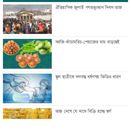
বাংলাদেশসহ ১৪ দেশের প্রতিরক্ষা জোটে
ঐতিহাসিক জুলাই গণঅভ্যুত্থান দিবস আজ
কমান্ডার নিয়োগ
নোয়াখালীতে ৯৭৯০ ইয়াবাসহ গ্রেফতার ২
সবজি-কাঁচামরিচ-পেয়াজের দাম বাড়ছেই
তিন হত্যা মামলার আসামি গ্রেফতার
স্কুল ছাত্রীকে দলবদ্ধ ধর্ষণসহ ভিডিও ধারণ
কনটেন্ট ক্রিয়েটর রিপন মিয়া গ্রেফতার
আজ দেশে যে দামে বিক্রি হচ্ছে স্বর্ণ