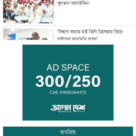
সুলতান সালাউদ্দিন
‘বিশ্বাস করতে চাই তিনি ডিসেম্বরে ফিরে
আইনের মুখোমুখি হবেন’
জাপানে টাইফুন ‘ডলফিনে’র তাণ্ডবে ৫০০
ফ্লাইট বাতিল
প্রস্তুতি ম্যাচে তাইজুলের চোট
জনপ্রিয়