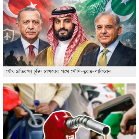
যৌথ প্রতিরক্ষা চুক্তি স্বাক্ষরের পথে সৌদি-তুরস্ক-পাকিস্তান