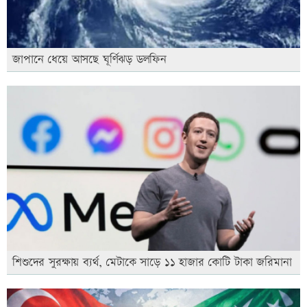
জাপানে ধেয়ে আসছে ঘূর্ণিঝড় ডলফিন
শিশুদের সুরক্ষায় ব্যর্থ, মেটাকে সাড়ে ১১ হাজার কোটি টাকা জরিমানা