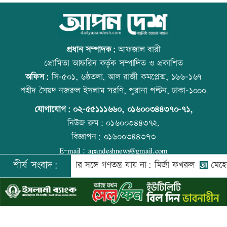
মানবিক মূল্যবোধসম্পন্ন বিচারকের অভাব:
আজ বিশ্ব বন্ধু দিবস
আইনমন্ত্রী
প্রধান সম্পাদক:
আফজাল বারী
প্রোমিতা আফরিন কর্তৃক সম্পাদিত ও প্রকাশিত
অফিস:
সি-৫০১, ৬ষ্ঠতলা, আল রাজী কমপ্লেক্স, ১৬৬-১৬৭
রোববার চট্টগ্রামে যাচ্ছেন প্রধানমন্ত্রী
প্রতিমন্ত্রীকে ঘিরে ভাইরাল ভিডিওতে ছবি
শহীদ সৈয়দ নজরুল ইসলাম সরণি, পুরানা পল্টন, ঢাকা-১০০০
জুড়ে অপপ্রচার: এলিন
যোগাযোগ:
০২-৫৫১১১৬৬০
,
০১৬০০৩৪৪৩৭০-৭১,
নিউজ রুম:
০১৬০০৩৪৪৩৭২,
বিজ্ঞাপন:
০১৬০০৩৪৪৩৭৩
বিয়ে না করার কারণ জানালেন আমিশা
কোরআন-হাদিসে নামাজ না পড়ার শাস্তি
E-mail:
apandeshnews@gmail.com
শীর্ষ সংবাদ:
আওয়ামী লীগের সঙ্গে গণতন্ত্র যায় না: মির্জা ফখরুল
মেহেরপুর সীমান
©
২০২৬ |
আপন দেশ ডটকম
কর্তৃক সর্বসত্ব ® সংরক্ষিত | উন্নয়নে
ইমিথমেকারস.কম
আওয়ামী লীগের সঙ্গে গণতন্ত্র যায় না: মির্জা
উত্থান-পতনের বাজারে আজ স্বর্ণের ভরি কত
ফখরুল