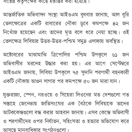
সংশ্লিষ্ট কর্তৃপক্ষের কাছে হস্তান্তর করা হয়েছে।
আন্তর্জাতিক অভিবাসন সংস্থা আইওএম বুধবার জানায়, আল বুরি
তেলক্ষেত্রের একটি রাবারের নৌকা ডুবে কমপক্ষে ৪২ জন
নিখোঁজ হয়েছেন এবং তাদের মৃত বলে ধরে নেয়া হচ্ছে। ওই
তেলক্ষেত্র লিবিয়ার উত্তর–উত্তর-পশ্চিম সমুদ্র এলাকায় অবস্থিত।
অক্টোবরের মাঝামাঝি ত্রিপোলির পশ্চিম উপকূলে ৬১ জন
অভিবাসীর মরদেহ উদ্ধার করা হয়। এর আগে সেপ্টেম্বরে
আইওএম জানায়, লিবিয়া উপকূলে ৭৫ সুদানি শরণার্থী বহনকারী
একটি নৌকায় আগুন লাগার পর কমপক্ষে ৫০ জন মারা যান।
যুক্তরাজ্য, স্পেন, নরওয়ে ও সিয়েরা লিওনের মত দেশগুলো গত
সপ্তাহে জেনেভায় জাতিসংঘের এক বৈঠকে লিবিয়াকে তাদের
আটককেন্দ্রগুলো বন্ধ করার আহবান জানায়। এসব কেন্দ্রে অভিবাসী
ও শরণার্থীদের ওপর নির্যাতন, সহিংসতা ও হত্যার অভিযোগ করে
আসছে মানবাধিকার সংগঠনগুলো।