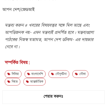
আপন দেশ/জেডআই
মন্তব্য করুন # খবরের বিষয়বস্তুর সঙ্গে মিল আছে এবং
আপত্তিজনক নয়- এমন মন্তব্যই প্রদর্শিত হবে। মন্তব্যগুলো
পাঠকের নিজস্ব মতামত, আপন দেশ ডটকম- এর দায়ভার
নেবে না।
সম্পর্কিত বিষয়:
লিবিয়া
বাংলাদেশি
নৌদুর্ঘটনা
নৌকা
নিহত
আন্তর্জাতিক
শেয়ার করুনঃ