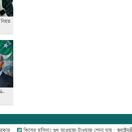
বিশ্ব মাতৃদুগ্ধ দিবস আজ
ে নিহত
আজ দেশে স্বর্ণের দাম বাড়ল নাকি
কমলো
আনসার-ভিডিপির উদ্যোগে সড়ক
সংস্কার
দি-
আজ অস্ট্রেলিয়ার উদ্দেশ্যে দেশ
ছাড়বেন শান্তরা
যোগাযোগ:
০২-৫৫১১১৬৬০
,
০১৬০০৩৪৪৩৭০-৭১,
কিসের হাসিনা! শুধু আওয়াজ-টাওয়াজ শোনা যায়: স্বরাষ্ট্রমন্ত্রী
রাজধানীতে ট্রেনের ধাক্কায়