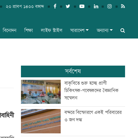
২৩ শ্রাবণ ১৪৩৩ বঙ্গাব্দ
বিনোদন
শিক্ষা
লাইফ স্টাইল
সারাদেশ
অন্যান্য
সর্বশেষ
বাকৃবিতে শুরু হচ্ছে প্রাণী
চিকিৎসক-গবেষকদের বৈজ্ঞানিক
সম্মেলন
বন্দরে বিস্ফোরণে একই পরিবারের
বাহিনী
৩ জন দগ্ধ