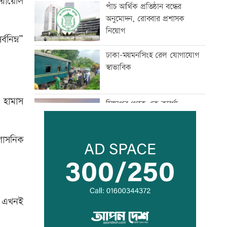
সরায়েলি
পাঁচ আর্থিক প্রতিষ্ঠান বন্ধের
অনুমোদন, রোববার প্রশাসক
নিয়োগ
নিম্ন”
ঢাকা-ময়মনসিংহ রেল যোগাযোগ
স্বাভাবিক
ে হামাস
সিঙ্গাপুর থেকে এক কার্গো
এলএনজি কিনবে সরকার
রশাসনিক
মান্দায় ২৯৬ বোতলসহ দুই মাদক
কারবারি আটক
্য এখনই
গুরুত্বপূর্ণ ব্যক্তিদের নিয়ে
অপপ্রচারের বিরুদ্ধে সতর্ক করল
পুলিশ