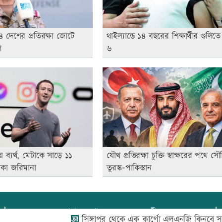
 দেশের প্রতিরক্ষা জোটে
থাইল্যান্ডে ১৪ বছরের শিক্ষার্থীর গুলিত
গ
৬
ায় ব্যর্থ, মেটাকে সাড়ে ১১
যৌথ প্রতিরক্ষা চুক্তি স্বাক্ষরের পথে সৌ
াকা জরিমানা
তুরস্ক-পাকিস্তান
প্রধান সম্পাদক:
আফজাল বারী
সিঙ্গাপুর থেকে এক কার্গো এলএনজি কিনবে সরকার