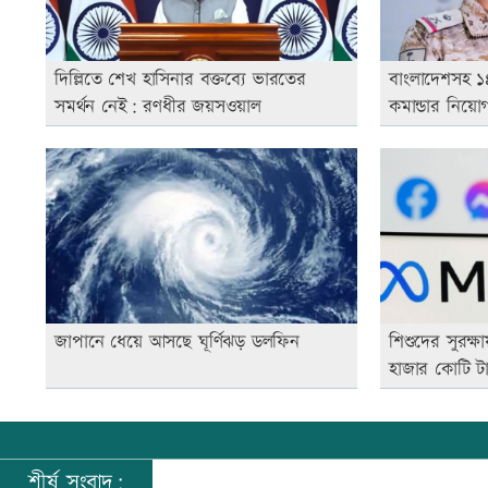
দিল্লিতে শেখ হাসিনার বক্তব্যে ভারতের
বাংলাদেশসহ ১৪
সমর্থন নেই: রণধীর জয়সওয়াল
কমান্ডার নিয়ো
জাপানে ধেয়ে আসছে ঘূর্ণিঝড় ডলফিন
শিশুদের সুরক্ষ
হাজার কোটি ট
শীর্ষ সংবাদ: