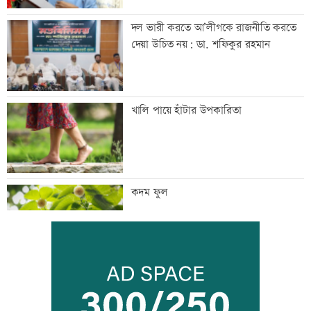
দল ভারী করতে আ’লীগকে রাজনীতি করতে
দেয়া উচিত নয়: ডা. শফিকুর রহমান
খালি পায়ে হাঁটার উপকারিতা
কদম ফুল
হাম উপসর্গে ৩ শিশুর মৃত্যু