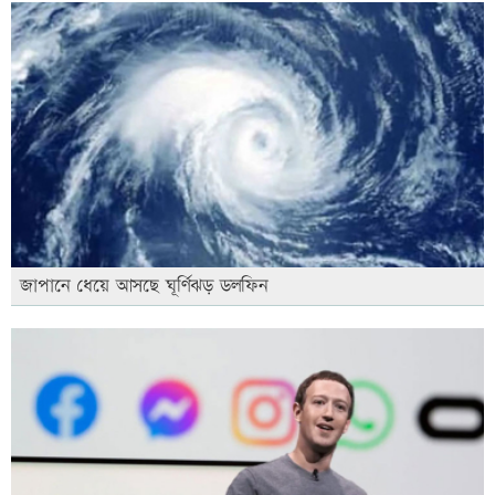
জাপানে ধেয়ে আসছে ঘূর্ণিঝড় ডলফিন