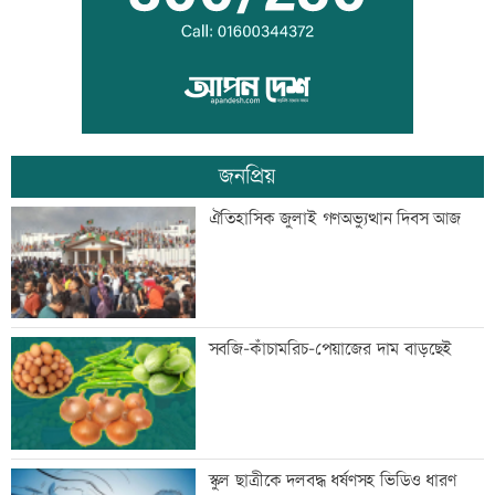
সরকার গণমাধ্যমে সুস্থ-টেকসই পরিবেশ
নিশ্চিত করতে চায়: তথ্যমন্ত্রী
জনপ্রিয়
কিসের হাসিনা! শুধু আওয়াজ-টাওয়াজ শোনা
ঐতিহাসিক জুলাই গণঅভ্যুত্থান দিবস আজ
যায়: স্বরাষ্ট্রমন্ত্রী
সুনীল গঙ্গোপাধ্যায়ের কবিতা ‘কেউ কথা
সবজি-কাঁচামরিচ-পেয়াজের দাম বাড়ছেই
রাখেনি’
অপরাধ প্রতিরোধে সবাইকে সচেতন থাকার
স্কুল ছাত্রীকে দলবদ্ধ ধর্ষণসহ ভিডিও ধারণ
আহবান প্রশাসনের