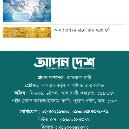
ব্যতিক্রমী দৃষ্টান্ত স্থাপন করলেন প্রতিমন্ত্রী
আজ দেশে যে দামে বিক্রি হচ্ছে স্বর্ণ
সুলতান সালাউদ্দিন
‘বিশ্বাস করতে চাই তিনি ডিসেম্বরে ফিরে
আজ বিশ্ব বন্ধু দিবস
আইনের মুখোমুখি হবেন’
প্রধান সম্পাদক:
আফজাল বারী
প্রোমিতা আফরিন কর্তৃক সম্পাদিত ও প্রকাশিত
অফিস:
সি-৫০১, ৬ষ্ঠতলা, আল রাজী কমপ্লেক্স, ১৬৬-১৬৭
জাপানে টাইফুন ‘ডলফিনে’র তাণ্ডবে ৫০০
প্রতিমন্ত্রীকে ঘিরে ভাইরাল ভিডিওতে ছবি
শহীদ সৈয়দ নজরুল ইসলাম সরণি, পুরানা পল্টন, ঢাকা-১০০০
ফ্লাইট বাতিল
জুড়ে অপপ্রচার: এলিন
যোগাযোগ:
০২-৫৫১১১৬৬০
,
০১৬০০৩৪৪৩৭০-৭১,
নিউজ রুম:
০১৬০০৩৪৪৩৭২,
বিজ্ঞাপন:
০১৬০০৩৪৪৩৭৩