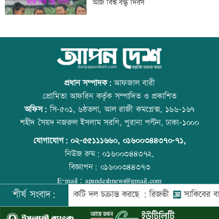
আজ বিশ্ব বন্ধু দিবস
মেঘনার ভাঙনরোধে জিও ব্যাগ প্রকল্পে
স্কুল ছাত্রীকে দলবদ্ধ ধর্ষণসহ ভিডিও ধারণ
অনিয়ম, এলাকাবাসীর মানববন্ধন
প্রধান সম্পাদক:
আফজাল বারী
প্রোমিতা আফরিন কর্তৃক সম্পাদিত ও প্রকাশিত
অফিস:
সি-৫০১, ৬ষ্ঠতলা, আল রাজী কমপ্লেক্স, ১৬৬-১৬৭
বাংলাদেশি পাঁচ হাজার কৃষি শ্রমিক নেবে
প্রতিমন্ত্রীকে ঘিরে ভাইরাল ভিডিওতে ছবি
শহীদ সৈয়দ নজরুল ইসলাম সরণি, পুরানা পল্টন, ঢাকা-১০০০
ওমান
জুড়ে অপপ্রচার: এলিন
যোগাযোগ:
০২-৫৫১১১৬৬০
,
০১৬০০৩৪৪৩৭০-৭১,
নিউজ রুম:
০১৬০০৩৪৪৩৭২,
বিজ্ঞাপন:
০১৬০০৩৪৪৩৭৩
স্বর্ণ খাতকে আনুষ্ঠানিক কাঠামোয় আনছে
বিশ্ব মাতৃদুগ্ধ দিবস আজ
E-mail:
apandeshnews@gmail.com
সরকার, মতামত চাইল মন্ত্রণালয়
শীর্ষ সংবাদ:
েশের বিরুদ্ধে একটি দল চক্রান্ত করছে : রিজভী
সাকিবের বাড়িতে হা
©
২০২৬ |
আপন দেশ ডটকম
কর্তৃক সর্বসত্ব ® সংরক্ষিত | উন্নয়নে
ইমিথমেকারস.কম