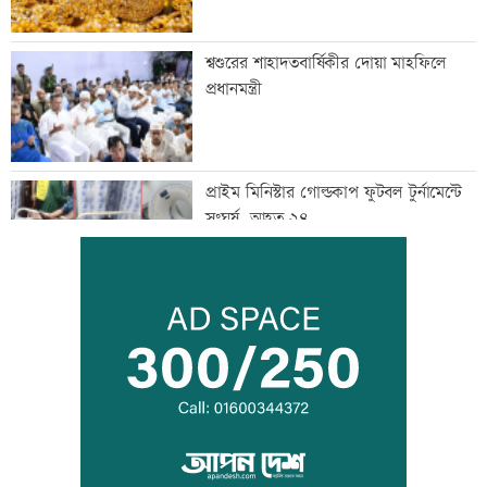
শ্বশুরের শাহাদতবার্ষিকীর দোয়া মাহফিলে
প্রধানমন্ত্রী
প্রাইম মিনিস্টার গোল্ডকাপ ফুটবল টুর্নামেন্টে
সংঘর্ষ, আহত ২৪
এসএসসির ফলপ্রকাশ ১০ আগস্ট, যেভাবে
জানা যাবে
দরপত্র ছাড়াই ২০০ ইলেকট্রিক বাস কেনার
নীতিগত অনুমোদন