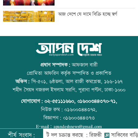
শব্দদূষণে সর্বোচ্চ ২ বছরের জেল
আজ দেশে যে দামে বিক্রি হচ্ছে স্বর্ণ
মেয়েকে নিয়ে বাবার কবরে শ্রদ্ধা ডা.
আজ বিশ্ব বন্ধু দিবস
জুবাইদার
প্রধান সম্পাদক:
আফজাল বারী
প্রোমিতা আফরিন কর্তৃক সম্পাদিত ও প্রকাশিত
অফিস:
সি-৫০১, ৬ষ্ঠতলা, আল রাজী কমপ্লেক্স, ১৬৬-১৬৭
রাষ্ট্রবিরোধী তৎপরতায় ৪০৪ শিক্ষক, ইবি
প্রতিমন্ত্রীকে ঘিরে ভাইরাল ভিডিওতে ছবি
শহীদ সৈয়দ নজরুল ইসলাম সরণি, পুরানা পল্টন, ঢাকা-১০০০
জিয়া পরিষদের নিন্দা
জুড়ে অপপ্রচার: এলিন
যোগাযোগ:
০২-৫৫১১১৬৬০
,
০১৬০০৩৪৪৩৭০-৭১,
নিউজ রুম:
০১৬০০৩৪৪৩৭২,
বিজ্ঞাপন:
০১৬০০৩৪৪৩৭৩
২৩তম রাষ্ট্রপতি নির্বাচন ২০ আগস্ট: ইসি
বিশ্ব মাতৃদুগ্ধ দিবস আজ
E-mail:
apandeshnews@gmail.com
শীর্ষ সংবাদ:
 বিরুদ্ধে একটি দল চক্রান্ত করছে : রিজভী
সাকিবের বাড়িতে হামলা