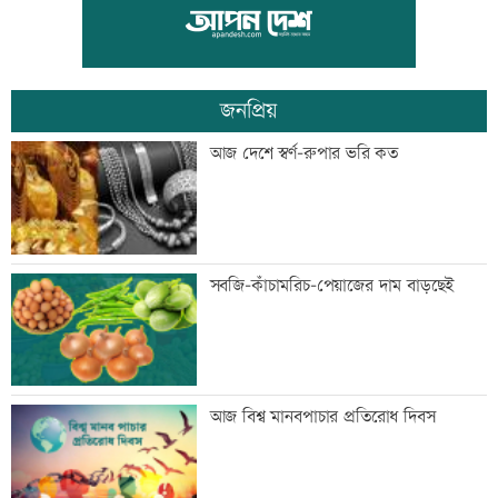
পাঁচদফা দাবিতে বাগেরহাটে ১১ দলীয় ঐক্যের
বিক্ষোভ
জনপ্রিয়
নিয়োগ পরীক্ষায় অনিয়ম, উত্তাল ভারতের
আজ দেশে স্বর্ণ-রুপার ভরি কত
ঝাড়খণ্ড
আজ রবীন্দ্রনাথ ঠাকুরের চলে যাওয়ার দিন
সবজি-কাঁচামরিচ-পেয়াজের দাম বাড়ছেই
‘ময়না ছলাৎ ছলাৎ’ খ্যাত গায়ক স্বাগত দে
আজ বিশ্ব মানবপাচার প্রতিরোধ দিবস
আর নেই