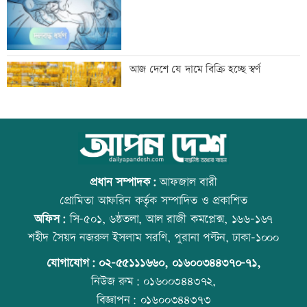
নোয়াখালীতে পুকুরে পড়ে শিশুর মৃত্যু
আজ দেশে যে দামে বিক্রি হচ্ছে স্বর্ণ
স্বামীর বিরুদ্ধে স্ত্রীর সংবাদ সম্মেলনে
আজ বিশ্ব বন্ধু দিবস
প্রধান সম্পাদক:
আফজাল বারী
প্রোমিতা আফরিন কর্তৃক সম্পাদিত ও প্রকাশিত
অফিস:
সি-৫০১, ৬ষ্ঠতলা, আল রাজী কমপ্লেক্স, ১৬৬-১৬৭
জয়সওয়ালের সঙ্গে মৃণাল ঠাকুরের প্রেমের
কোরআন-হাদিসে নামাজ না পড়ার শাস্তি
শহীদ সৈয়দ নজরুল ইসলাম সরণি, পুরানা পল্টন, ঢাকা-১০০০
গুঞ্জন
যোগাযোগ:
০২-৫৫১১১৬৬০
,
০১৬০০৩৪৪৩৭০-৭১,
নিউজ রুম:
০১৬০০৩৪৪৩৭২,
বিজ্ঞাপন:
০১৬০০৩৪৪৩৭৩
ইউএনওদের মানুষের কল্যাণে কাজ করার