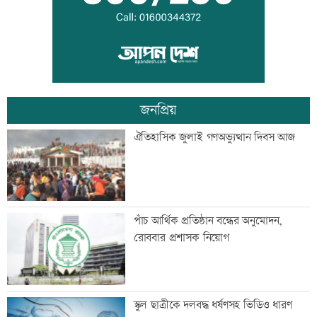
প্রধানমন্ত্রীর সফর ঘিরে চট্টগ্রাম-কক্সবাজারে
উৎসবের আমেজ
জনপ্রিয়
অবশেষে মোজতবা খামেনির ভিডিও প্রকাশ্য
ঐতিহাসিক জুলাই গণঅভ্যুত্থান দিবস আজ
আজ দেশে স্বর্ণের ভরি কত
পাঁচ আর্থিক প্রতিষ্ঠান বন্ধের অনুমোদন,
রোববার প্রশাসক নিয়োগ
ড্রেন নির্মাণ কাজে ধীরগতি, চরম বিপাকে
স্কুল ছাত্রীকে দলবদ্ধ ধর্ষণসহ ভিডিও ধারণ
ব্যবসায়ীরা