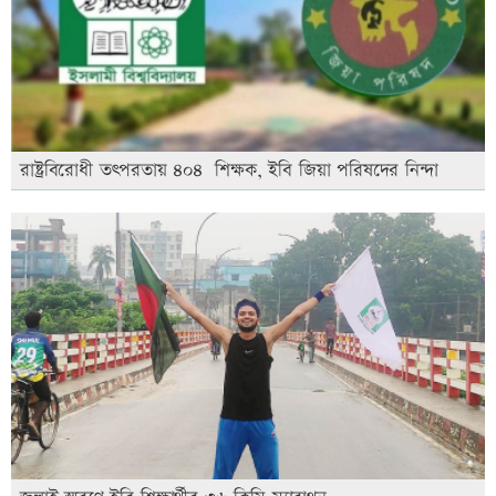
রাষ্ট্রবিরোধী তৎপরতায় ৪০৪ শিক্ষক, ইবি জিয়া পরিষদের নিন্দা