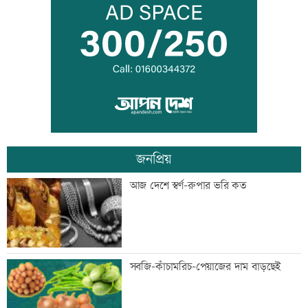
জিয়াউর রহমান দেশে প্রথম সবুজ বিপ্লবের
ডাক দিয়েছিলেন: পরিবেশমন্ত্রী
প্রথম শ্রেণিতে ভর্তি লটারিতে
জনপ্রিয়
মেঘনার ভাঙনরোধে জিও ব্যাগ প্রকল্পে
আজ দেশে স্বর্ণ-রুপার ভরি কত
অনিয়ম, এলাকাবাসীর মানববন্ধন
বাংলাদেশি পাঁচ হাজার কৃষি শ্রমিক নেবে
সবজি-কাঁচামরিচ-পেয়াজের দাম বাড়ছেই
ওমান