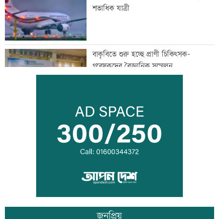
শতাধিক যাত্রী
বাকৃবিতে শুরু হচ্ছে প্রাণী চিকিৎসক-
গবেষকদের বৈজ্ঞানিক সম্মেলন
বন্দরে বিস্ফোরণে একই পরিবারের ৩ জন দগ্ধ
পাঁচ আর্থিক প্রতিষ্ঠান বন্ধের অনুমোদন,
রোববার প্রশাসক নিয়োগ
জনপ্রিয়