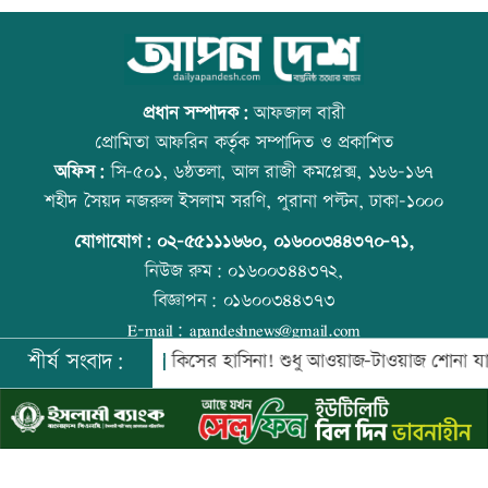
নিরাপত্তা পেলে দেশে ফিরতে চান সাকিব
কোরআন-হাদিসে নামাজ না পড়ার শাস্তি
প্রধান সম্পাদক:
আফজাল বারী
প্রোমিতা আফরিন কর্তৃক সম্পাদিত ও প্রকাশিত
অফিস:
সি-৫০১, ৬ষ্ঠতলা, আল রাজী কমপ্লেক্স, ১৬৬-১৬৭
সাকিবের দেশে ফেরার সুযোগ নেই: ক্রীড়া
উত্থান-পতনের বাজারে আজ স্বর্ণের ভরি কত
শহীদ সৈয়দ নজরুল ইসলাম সরণি, পুরানা পল্টন, ঢাকা-১০০০
প্রতিমন্ত্রী
যোগাযোগ:
০২-৫৫১১১৬৬০
,
০১৬০০৩৪৪৩৭০-৭১,
নিউজ রুম:
০১৬০০৩৪৪৩৭২,
বিজ্ঞাপন:
০১৬০০৩৪৪৩৭৩
শিল্পকলায় বিনামূল্যে ৬ সিনেমা দেখা যাবে
আজ স্বর্ণ-রুপা যে দামে বিক্রি হচ্ছে
E-mail:
apandeshnews@gmail.com
শীর্ষ সংবাদ:
 কিনবে সরকার
কিসের হাসিনা! শুধু আওয়াজ-টাওয়াজ শোনা যায়: স্বরাষ্ট্রম
©
২০২৬ |
আপন দেশ ডটকম
কর্তৃক সর্বসত্ব ® সংরক্ষিত | উন্নয়নে
ইমিথমেকারস.কম
দিল্লিতে শেখ হাসিনার বক্তব্যে ভারতের সমর্থন
বিশ্ব মাতৃদুগ্ধ দিবস আজ
নেই: রণধীর জয়সওয়াল