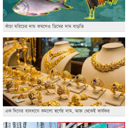
কাঁচা মরিচের দাম কমলেও ডিমের দাম বাড়তি
এক দিনের ব্যবধানে কমলো স্বর্ণের দাম, আজ থেকেই কার্যকর