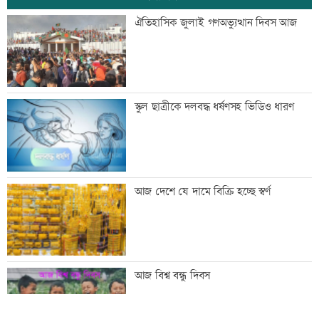
ঢাকা-ময়মনসিংহ রেল যোগাযোগ স্বাভাবিক
ঐতিহাসিক জুলাই গণঅভ্যুত্থান দিবস আজ
সিঙ্গাপুর থেকে এক কার্গো এলএনজি কিনবে
স্কুল ছাত্রীকে দলবদ্ধ ধর্ষণসহ ভিডিও ধারণ
সরকার
মান্দায় ২৯৬ বোতলসহ দুই মাদক কারবারি
আজ দেশে যে দামে বিক্রি হচ্ছে স্বর্ণ
আটক
গুরুত্বপূর্ণ ব্যক্তিদের নিয়ে অপপ্রচারের বিরুদ্ধে
আজ বিশ্ব বন্ধু দিবস
সতর্ক করল পুলিশ