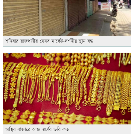
শনিবার রাজধানীর যেসব মার্কেট-দর্শনীয় স্থান বন্ধ
অস্থির বাজারে আজ স্বর্ণের ভরি কত