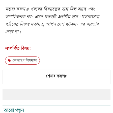
মন্তব্য করুন # খবরের বিষয়বস্তুর সঙ্গে মিল আছে এবং
আপত্তিজনক নয়- এমন মন্তব্যই প্রদর্শিত হবে। মন্তব্যগুলো
পাঠকের নিজস্ব মতামত, আপন দেশ ডটকম- এর দায়ভার
নেবে না।
সম্পর্কিত বিষয়:
দেশত্যাগে নিষেধাজ্ঞা
শেয়ার করুনঃ
আরো পড়ুন