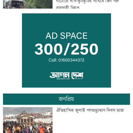
নাটোরে বাস-ভুটভুটির সংঘর্ষে তিন গরু
ব্যবসায়ী নিহত
ইরান যুদ্ধ থেকে সম্মানজনকভাবে সরে আসা
উচিত: মার্কিন জেনারেল
অস্ট্রেলিয়ায় পরীক্ষার আগেই ফেল শান্তরা
জনপ্রিয়
চাঁদপুরে নারীর পেট থেকে ৪ কেজি ৮০০
ঐতিহাসিক জুলাই গণঅভ্যুত্থান দিবস আজ
গ্রামের টিউমার অপসারণ