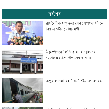
সর্বশেষ
রাজনৈতিক সম্পৃক্ততা যেন পেশাগত জীবনে
বিঘ্ন না ঘটায়: প্রধানমন্ত্রী
ঠাকুরগাঁওয়ে ‘ফিল্মি কায়দায়’ পুলিশের
হেফাজত থেকে পালালেন আসামি
রংপুর-লালমনিরহাট রুটে ট্রেন চলাচল বন্ধ