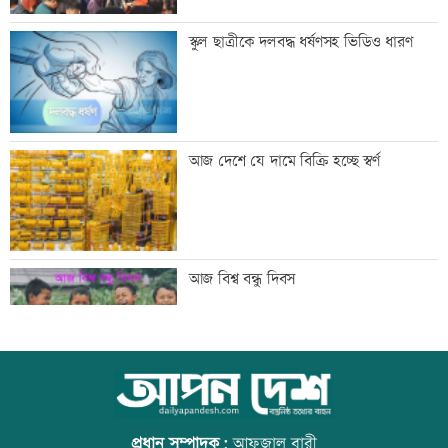
একদিনের ব্যবধানে বাড়ল স্বর্ণের দাম, ভরি
স্কুল ছাত্রীকে দলবদ্ধ ধর্ষণসহ ভিডিও ধারণ
কত
নারী সহকর্মীর ঘর থেকে বস্ত্রহীন অবস্থায়
আজ দেশে যে দামে বিক্রি হচ্ছে স্বর্ণ
যুবদল নেতা আটক
ড্যাবের প্রতিষ্ঠাবার্ষিকীতে প্রধানমন্ত্রী
আজ বিশ্ব বন্ধু দিবস
ট্রাম্পের বিলাসী ’বলরুম প্রকল্প’ আটকে
উত্থান-পতনের বাজারে আজ স্বর্ণের ভরি কত
দিলেন আদালত
প্রধান সম্পাদক:
আফজাল বারী