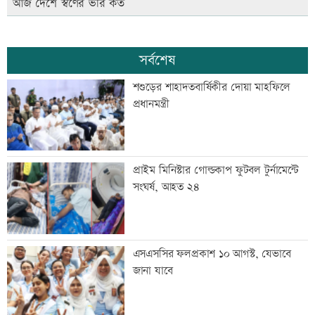
আজ দেশে স্বর্ণের ভরি কত
সর্বশেষ
শশুড়ের শাহাদতবার্ষিকীর দোয়া মাহফিলে
প্রধানমন্ত্রী
প্রাইম মিনিস্টার গোল্ডকাপ ফুটবল টুর্নামেন্টে
সংঘর্ষ, আহত ২৪
এসএসসির ফলপ্রকাশ ১০ আগস্ট, যেভাবে
জানা যাবে