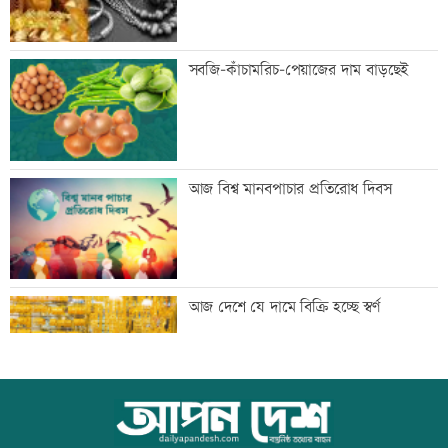
প্রথম শ্রেণিতে ভর্তি লটারিতে
সবজি-কাঁচামরিচ-পেয়াজের দাম বাড়ছেই
মেঘনার ভাঙনরোধে জিও ব্যাগ প্রকল্পে
আজ বিশ্ব মানবপাচার প্রতিরোধ দিবস
অনিয়ম, এলাকাবাসীর মানববন্ধন
বাংলাদেশি পাঁচ হাজার কৃষি শ্রমিক নেবে
আজ দেশে যে দামে বিক্রি হচ্ছে স্বর্ণ
ওমান
স্বর্ণ খাতকে আনুষ্ঠানিক কাঠামোয় আনছে
আজ বিশ্ব বন্ধু দিবস
সরকার, মতামত চাইল মন্ত্রণালয়