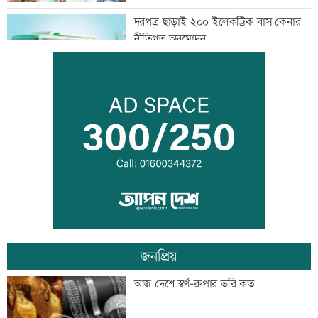
দরপত্র ছাড়াই ২০০ ইলেকট্রিক বাস কেনার
নীতিগত অনুমোদন
তনু হত্যার আসামি সাবেক সেনাসদস্য
হাফিজুরকে আত্মসমর্পণের নির্দেশ
দুদকের মামলায় ঢাকা ব্যাংকের ৪ কর্মকর্তার
কারাদণ্ড
জনপ্রিয়
জিয়াউর রহমান দেশে প্রথম সবুজ বিপ্লবের
আজ দেশে স্বর্ণ-রুপার ভরি কত
ডাক দিয়েছিলেন: পরিবেশমন্ত্রী