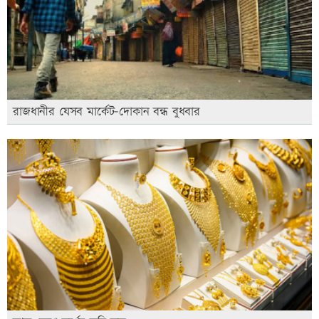
রাজধানীর যেসব মার্কেট-দোকান বন্ধ বুধবার