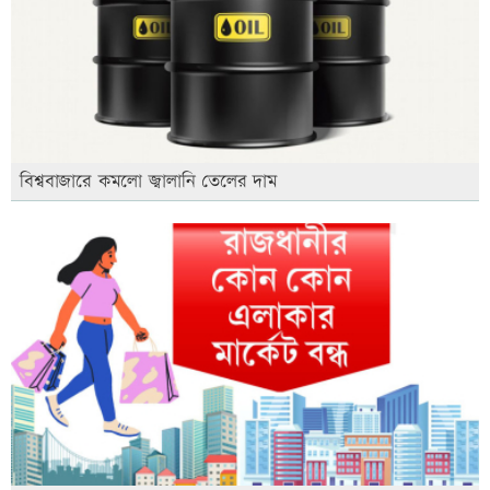
বিশ্ববাজারে কমলো জ্বালানি তেলের দাম