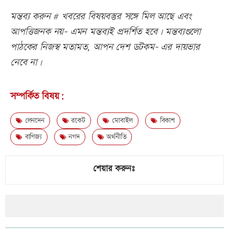
মন্তব্য করুন # খবরের বিষয়বস্তুর সঙ্গে মিল আছে এবং
আপত্তিজনক নয়- এমন মন্তব্যই প্রদর্শিত হবে। মন্তব্যগুলো
পাঠকের নিজস্ব মতামত, আপন দেশ ডটকম- এর দায়ভার
নেবে না।
সম্পর্কিত বিষয়:
লেনদেন
রকেট
মোবাইল
বিকাশ
বাণিজ্য
নগদ
অর্থনীতি
শেয়ার করুনঃ