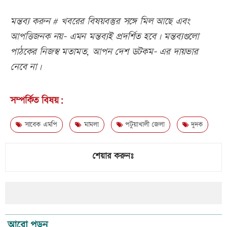
মন্তব্য করুন # খবরের বিষয়বস্তুর সঙ্গে মিল আছে এবং
আপত্তিজনক নয়- এমন মন্তব্যই প্রদর্শিত হবে। মন্তব্যগুলো
পাঠকের নিজস্ব মতামত, আপন দেশ ডটকম- এর দায়ভার
নেবে না।
সম্পর্কিত বিষয়:
সাবেক এমপি
মামলা
পটুয়াখালী জেলা
দুদক
শেয়ার করুনঃ
আরো পড়ুন