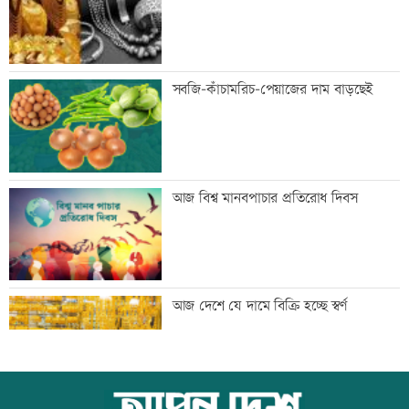
প্রথম শ্রেণিতে ভর্তি লটারিতে
সবজি-কাঁচামরিচ-পেয়াজের দাম বাড়ছেই
মেঘনার ভাঙনরোধে জিও ব্যাগ প্রকল্পে
আজ বিশ্ব মানবপাচার প্রতিরোধ দিবস
অনিয়ম, এলাকাবাসীর মানববন্ধন
বাংলাদেশি পাঁচ হাজার কৃষি শ্রমিক নেবে
আজ দেশে যে দামে বিক্রি হচ্ছে স্বর্ণ
ওমান
স্বর্ণ খাতকে আনুষ্ঠানিক কাঠামোয় আনছে