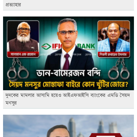
প্রত্যাহার
দুদকের মামলার আসামি হয়েও আইএফআইসি ব্যাংকের এমডি সৈয়দ
মনসুর