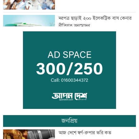
দরপত্র ছাড়াই ২০০ ইলেকট্রিক বাস কেনার
নীতিগত অনুমোদন
তনু হত্যার আসামি সাবেক সেনাসদস্য
হাফিজুরকে আত্মসমর্পণের নির্দেশ
দুদকের মামলায় ঢাকা ব্যাংকের ৪ কর্মকর্তার
কারাদণ্ড
জনপ্রিয়
জিয়াউর রহমান দেশে প্রথম সবুজ বিপ্লবের
আজ দেশে স্বর্ণ-রুপার ভরি কত
ডাক দিয়েছিলেন: পরিবেশমন্ত্রী