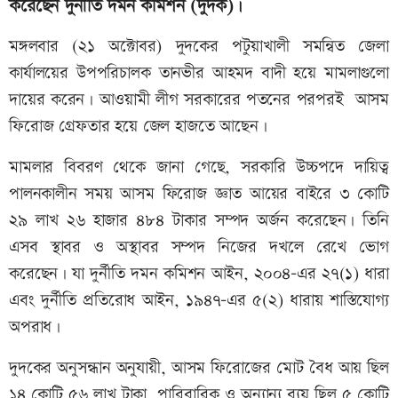
করেছেন দুর্নীতি দমন কমিশন (দুদক)।
মঙ্গলবার (২১ অক্টোবর) দুদকের পটুয়াখালী সমন্বিত জেলা
কার্যালয়ের উপপরিচালক তানভীর আহমদ বাদী হয়ে মামলাগুলো
দায়ের করেন। আওয়ামী লীগ সরকা‌রের পত‌নের পরপরই আসম
ফিরোজ গ্রেফতার হ‌য়ে জেল হাজ‌তে আছেন।
মামলার বিবরণ থেকে জানা গে‌ছে, সরকারি উচ্চপ‌দে দায়িত্ব
পালনকালীন সময় আসম ফিরোজ জ্ঞাত আয়ের বাইরে ৩ কোটি
২৯ লাখ ২৬ হাজার ৪৮৪ টাকার সম্পদ অর্জন করেছেন। তিনি
এসব স্থাবর ও অস্থাবর সম্পদ নিজের দখলে রেখে ভোগ
করেছেন। যা দুর্নীতি দমন কমিশন আইন, ২০০৪-এর ২৭(১) ধারা
এবং দুর্নীতি প্রতিরোধ আইন, ১৯৪৭-এর ৫(২) ধারায় শাস্তিযোগ্য
অপরাধ।
দুদকের অনুসন্ধান অনুযায়ী, আসম ফিরোজের মোট বৈধ আয় ছিল
১৪ কোটি ৫৬ লাখ টাকা, পারিবারিক ও অন্যান্য ব্যয় ছিল ৫ কোটি