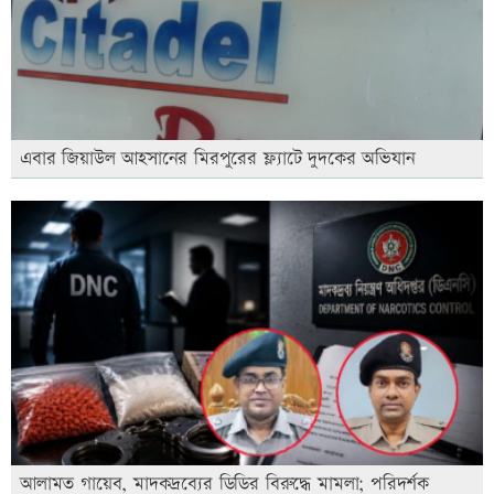
এবার জিয়াউল আহসানের মিরপুরের ফ্ল্যাটে দুদকের অভিযান
আলামত গায়েব, মাদকদ্রব্যের ডিডির বিরুদ্ধে মামলা; পরিদর্শক