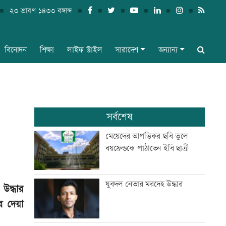
২৩ শ্রাবণ ১৪৩৩ বঙ্গাব্দ
বিনোদন
শিক্ষা
লাইফ স্টাইল
সারাদেশ
অন্যান্য
সর্বশেষ
মেয়েদের আপত্তিকর ছবি তুলে
বয়ফ্রেন্ডকে পাঠাতেন ইবি ছাত্রী
যুবদল নেতার মরদেহ উদ্ধার
উদ্ধার
র দেয়া