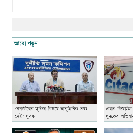
আরো পড়ুন
বেনজীরের মুক্তির বিষয়ে আনুষ্ঠানিক তথ্য
এবার জিয়াউল আ
নেই: দুদক
দুদকের অভিযা