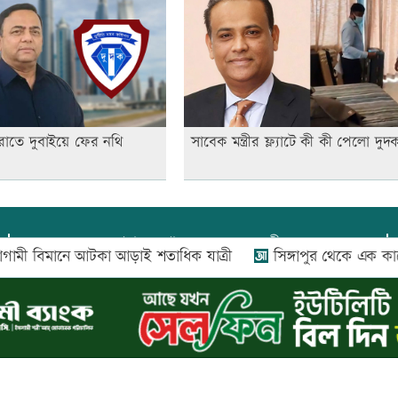
াতে দুবাইয়ে ফের নথি
সাবেক মন্ত্রীর ফ্ল্যাটে কী কী পেলো দুদ
প্রধান সম্পাদক:
আফজাল বারী
িমানে আটকা আড়াই শতাধিক যাত্রী
সিঙ্গাপুর থেকে এক কার্গো
প্রোমিতা আফরিন কর্তৃক সম্পাদিত ও প্রকাশিত
অফিস:
সি-৫০১, ৬ষ্ঠতলা, আল রাজী কমপ্লেক্স, ১৬৬-১৬৭
শহীদ সৈয়দ নজরুল ইসলাম সরণি, পুরানা পল্টন, ঢাকা-১০০০
০২৬ |
আপন দেশ ডটকম
কর্তৃক সর্বসত্ব ® সংরক্ষিত | উন্নয়নে
ইমিথমেকার