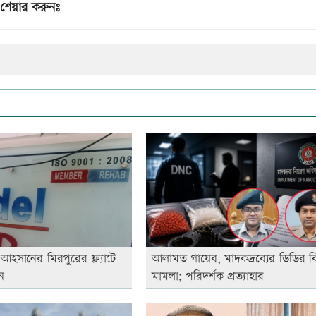
শেয়ার করুনঃ
হসানের মিরপুরের ফ্ল্যাটে
আলামত গায়েব, মাদকদ্রব্যের ডিডির বির
ন
মামলা; পরিদর্শক প্রত্যাহার