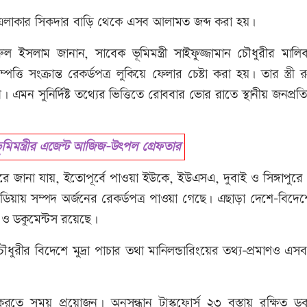
াহা এলাকার সিকদার বাড়ি থেকে এসব আলামত জব্দ করা হয়।
সলাম জানান, সাবেক ভূমিমন্ত্রী সাইফুজ্জামান চৌধুরীর মালিক
তি সংক্রান্ত রেকর্ডপত্র লুকিয়ে ফেলার চেষ্টা করা হয়। তার স্ত্রী 
 এমন সুনির্দিষ্ট তথ্যের ভিত্তিতে রোববার ভোর রাতে স্থানীয় জনপ্রত
মন্ত্রীর এজেন্ট আজিজ-উৎপল গ্রেফতার
ে জানা যায়, ইতোপূর্বে পাওয়া ইউকে, ইউএসএ, দুবাই ও সিঙ্গাপুর
বোডিয়ায় সম্পদ অর্জনের রেকর্ডপত্র পাওয়া গেছে। এছাড়া দেশে-বিদে
য ও ডকুমেন্টস রয়েছে।
ীর বিদেশে মুদ্রা পাচার তথা মানিলন্ডারিংয়ের তথ্য-প্রমাণও এসব
রতে সময় প্রয়োজন। অনুসন্ধান টাস্কফোর্স ২৩ বস্তায় রক্ষিত ডকু