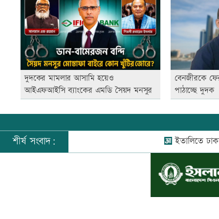
দুদকের মামলার আসামি হয়েও
বেনজীরকে ফের
আইএফআইসি ব্যাংকের এমডি সৈয়দ মনসুর
পাঠাচ্ছে দুদক
শীর্ষ সংবাদ:
ইতালিতে ঢাকাগামী ব
©
২