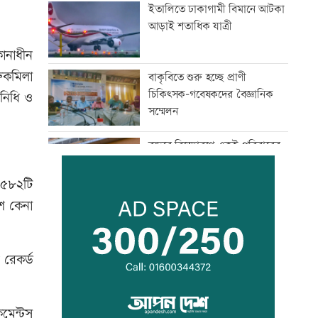
ইতালিতে ঢাকাগামী বিমানে আটকা
আড়াই শতাধিক যাত্রী
ানাধীন
রুকমিলা
বাকৃবিতে শুরু হচ্ছে প্রাণী
চিকিৎসক-গবেষকদের বৈজ্ঞানিক
িনিধি ও
সম্মেলন
বন্দরে বিস্ফোরণে একই পরিবারের
৩ জন দগ্ধ
ে ৫৮২টি
শে কেনা
পাঁচ আর্থিক প্রতিষ্ঠান বন্ধের
অনুমোদন, রোববার প্রশাসক
নিয়োগ
 রেকর্ড
ঢাকা-ময়মনসিংহ রেল যোগাযোগ
স্বাভাবিক
মেন্টস