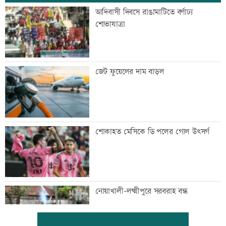
আদিবাসী দিবসে রাঙামাটিতে বর্ণাঢ্য
শোভাযাত্রা
জেট ফুয়েলের দাম বাড়ল
শোকাহত মেসিকে ডি পলের গোল উৎসর্গ
নোয়াখালী-লক্ষ্মীপুরে সরবরাহ বন্ধ