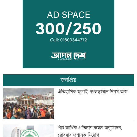
সালমান শাহ হত্যা মামলায় ডন গ্রেফতার
মাছ লুটের ঘটনায় আ.লীগ নেতার বিরুদ্ধে
সংবাদ সম্মেলন
জনপ্রিয়
সূচকের পতনে লেনদেন ৯৬৪ কোটি টাকা
ঐতিহাসিক জুলাই গণঅভ্যুত্থান দিবস আজ
বিদ্যুৎ-জ্বালানি নিয়ে বিভ্রান্তি সৃষ্টি করা হচ্ছে:
পাঁচ আর্থিক প্রতিষ্ঠান বন্ধের অনুমোদন,
প্রধানমন্ত্রী
রোববার প্রশাসক নিয়োগ