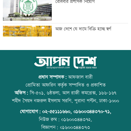
রোববার প্রশাসক নিয়োগ
তরুণদের নেতৃত্বেই প্রযুক্তিনির্ভর উন্নয়ন হবে:
আজ দেশে যে দামে বিক্রি হচ্ছে স্বর্ণ
তথ্যপ্রযুক্তিমন্ত্রী
লক্ষ্মীপুর জেলা প্রশাসনের ১৪ কর্মকর্তা-
আজ বিশ্ব বন্ধু দিবস
কর্মচারীর বিদায়ী সংবর্ধনা
প্রধান সম্পাদক:
আফজাল বারী
প্রোমিতা আফরিন কর্তৃক সম্পাদিত ও প্রকাশিত
অফিস:
সি-৫০১, ৬ষ্ঠতলা, আল রাজী কমপ্লেক্স, ১৬৬-১৬৭
সব শর্ত মেনে নিলে হরমুজ খুলবো: ইরান
কোরআন-হাদিসে নামাজ না পড়ার শাস্তি
শহীদ সৈয়দ নজরুল ইসলাম সরণি, পুরানা পল্টন, ঢাকা-১০০০
যোগাযোগ:
০২-৫৫১১১৬৬০
,
০১৬০০৩৪৪৩৭০-৭১,
নিউজ রুম:
০১৬০০৩৪৪৩৭২,
বিজ্ঞাপন:
০১৬০০৩৪৪৩৭৩
মেসির বাবা মারা গেছেন