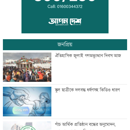
কালীগঞ্জে ৩ মাদকসেবীকে কারাদণ্ড
জনপ্রিয়
স্বেচ্ছাসেবী ফোরামের মাসব্যাপী আবৃত্তি
ঐতিহাসিক জুলাই গণঅভ্যুত্থান দিবস আজ
চিত্রাঙ্কন প্রতিযোগিতা
শাক ধুতে গিয়ে গৃহবধূর মৃত্যু
স্কুল ছাত্রীকে দলবদ্ধ ধর্ষণসহ ভিডিও ধারণ
হাসিনার নির্দেশে সালাহউদ্দিন আহমদকে গুম
পাঁচ আর্থিক প্রতিষ্ঠান বন্ধের অনুমোদন,
করা হয়: তদন্ত