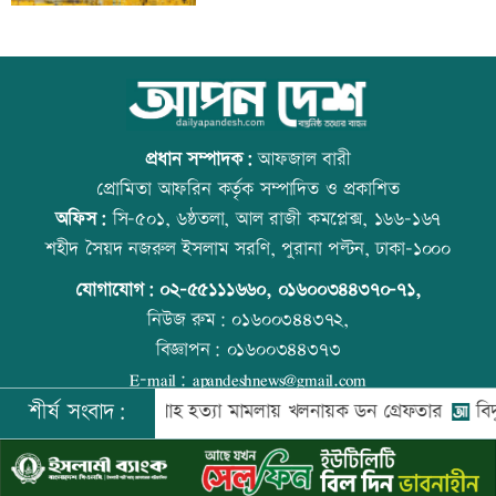
সূচকের পতনে লেনদেন ৯৬৪ কোটি টাকা
আজ বিশ্ব বন্ধু দিবস
প্রধান সম্পাদক:
আফজাল বারী
প্রোমিতা আফরিন কর্তৃক সম্পাদিত ও প্রকাশিত
অফিস:
সি-৫০১, ৬ষ্ঠতলা, আল রাজী কমপ্লেক্স, ১৬৬-১৬৭
বিদ্যুৎ-জ্বালানি নিয়ে বিভ্রান্তি সৃষ্টি করা হচ্ছে:
কোরআন-হাদিসে নামাজ না পড়ার শাস্তি
শহীদ সৈয়দ নজরুল ইসলাম সরণি, পুরানা পল্টন, ঢাকা-১০০০
প্রধানমন্ত্রী
যোগাযোগ:
০২-৫৫১১১৬৬০
,
০১৬০০৩৪৪৩৭০-৭১,
নিউজ রুম:
০১৬০০৩৪৪৩৭২,
বিজ্ঞাপন:
০১৬০০৩৪৪৩৭৩
‘রাজনীতি স্বচ্ছ হওয়া উচিত, তাহলে গণতন্ত্রের
আজ স্বর্ণ-রুপা যে দামে বিক্রি হচ্ছে
E-mail:
apandeshnews@gmail.com
গতি ফিরে আসবে’
শীর্ষ সংবাদ:
া
সালমান শাহ হত্যা মামলায় খলনায়ক ডন গ্রেফতার
বিদ্যুৎ-জ্বালা
©
২০২৬ |
আপন দেশ ডটকম
কর্তৃক সর্বসত্ব ® সংরক্ষিত | উন্নয়নে
ইমিথমেকারস.কম
সঠিক সময়ে আসেননি পরীমনি, পেছালো