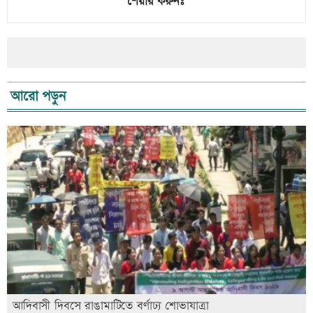
শেয়ার করুনঃ
আরো পড়ুন
আদিবাসী দিবসে রাঙামাটিতে বর্ণাঢ্য শোভাযাত্রা