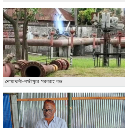
নোয়াখালী-লক্ষ্মীপুরে সরবরাহ বন্ধ