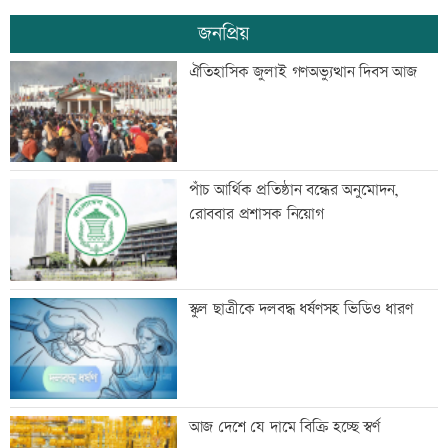
জনপ্রিয়
শোকাহত মেসিকে ডি পলের গোল উৎসর্গ
ঐতিহাসিক জুলাই গণঅভ্যুত্থান দিবস আজ
নোয়াখালী-লক্ষ্মীপুরে সরবরাহ বন্ধ
পাঁচ আর্থিক প্রতিষ্ঠান বন্ধের অনুমোদন,
রোববার প্রশাসক নিয়োগ
সালমান শাহ হত্যা মামলায় ডন গ্রেফতার
স্কুল ছাত্রীকে দলবদ্ধ ধর্ষণসহ ভিডিও ধারণ
মাছ লুটের ঘটনায় আ.লীগ নেতার বিরুদ্ধে
আজ দেশে যে দামে বিক্রি হচ্ছে স্বর্ণ
সংবাদ সম্মেলন