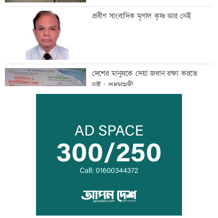
প্রবীণ সাংবাদিক মৃণাল কৃষ্ণ আর নেই
দেশের মানুষকে দেয়া জবান রক্ষা করতে
চাই: প্রধানমন্ত্রী
আদিবাসী দিবসে রাঙামাটিতে বর্ণাঢ্য
শোভাযাত্রা
জেট ফুয়েলের দাম বাড়ল