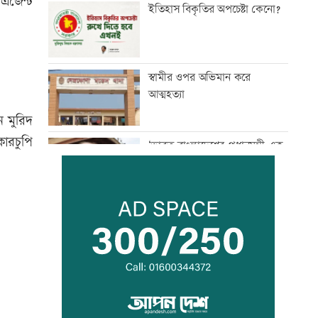
এজেন্ট
ইতিহাস বিকৃতির অপচেষ্টা কেনো?
স্বামীর ওপর অভিমান করে
আত্মহত্যা
 মুরিদ
ারচুপি
‘ভারত-বাংলাদেশের প্রধানমন্ত্রী এক
হলে, অনেক সমস্যার সমাধান সম্ভব’
জামায়াত জোটের রাষ্ট্রপতি প্রার্থী
অলি আহমদ
অবশেষে ঢাকায় ফিরল রোমে
আটকে থাকা বিমানের উড়োজাহাজ