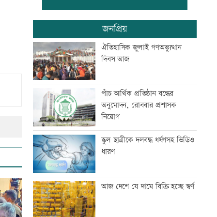
মাতারবাড়ি কয়লা বিদ্যুৎকেন্দ্র ঘুরে
জনপ্রিয়
দেখলেন প্রধানমন্ত্রী
ঐতিহাসিক জুলাই গণঅভ্যুত্থান
দিবস আজ
সিটি ব্যাংকের কার্ড স্পর্শ করলেই
টাকা দেবে এটিএম
পাঁচ আর্থিক প্রতিষ্ঠান বন্ধের
অনুমোদন, রোববার প্রশাসক
মহাস্থানগড়ে নির্মাণকাজে স্থিতাবস্থা,
নিয়োগ
আপিলের অনুমতি
স্কুল ছাত্রীকে দলবদ্ধ ধর্ষণসহ ভিডিও
ধারণ
বাংলা কিউআর নিয়ে আলেমদের
সঙ্গে ইসলামী ব্যাংকেরমতবিনিময়
সভা
আজ দেশে যে দামে বিক্রি হচ্ছে স্বর্ণ
অস্বাভাবিক দর বৃদ্ধির কারণ জানেনা