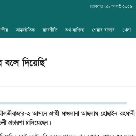
রোববার ০৯ আগস্ট ২০২৬
াতীয়
আন্তর্জাতিক
রাজনীতি
অর্থ-বাণিজ্য
শেয়ার বাজার
খেলা
র বলে দিয়েছি’
ৌলভীবাজার-২ আসনে প্রার্থী মাওলানা আছলাম হোছাইন রহমানী
চনী প্রচারণা চালিয়েছেন।