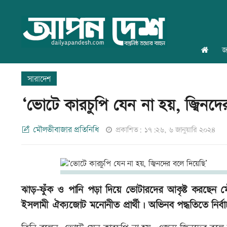
জ
সারাদেশ
‘ভোটে কারচুপি যেন না হয়, জ্বিনদে
মৌলভীবাজার প্রতিনিধি
প্রকাশিত: ১৭:২৬, ৬ জানুয়ারি ২০২৪
ঝাড়-ফুঁক ও পানি পড়া দিয়ে ভোটারদের আকৃষ্ট করছেন ম
ইসলামী ঐক্যজোট মনোনীত প্রার্থী। অভিনব পদ্ধতিতে নির্বা