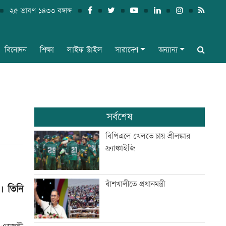
২৫ শ্রাবণ ১৪৩৩ বঙ্গাব্দ
বিনোদন
শিক্ষা
লাইফ স্টাইল
সারাদেশ
অন্যান্য
সর্বশেষ
বিপিএলে খেলতে চায় শ্রীলঙ্কার
ফ্র্যাঞ্চাইজি
বাঁশখালীতে প্রধানমন্ত্রী
। তিনি