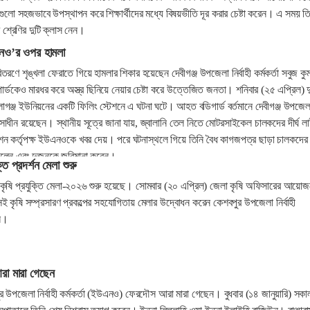
ুলো সহজভাবে উপস্থাপন করে শিক্ষার্থীদের মধ্যে বিষয়ভীতি দূর করার চেষ্টা করেন। এ সময় ত
ম শ্রেণির দুটি ক্লাস নেন।
এনও’র ওপর হামলা
তরণে শৃঙ্খলা ফেরাতে গিয়ে হামলার শিকার হয়েছেন দেবীগঞ্জ উপজেলা নির্বাহী কর্মকর্তা সবুজ কু
্ডকেও মারধর করে অস্ত্র ছিনিয়ে নেয়ার চেষ্টা করে উত্তেজিত জনতা। শনিবার (২৫ এপ্রিল) দু
াগঞ্জ ইউনিয়নের একটি ফিলিং স্টেশনে এ ঘটনা ঘটে। আহত বডিগার্ড বর্তমানে দেবীগঞ্জ উপজেল
িকিৎসাধীন রয়েছেন। স্থানীয় সূত্রে জানা যায়, জ্বালানি তেল নিতে মোটরসাইকেল চালকদের দীর্ঘ ল
্টেশন কর্তৃপক্ষ ইউএনওকে খবর দেয়। পরে ঘটনাস্থলে গিয়ে তিনি বৈধ কাগজপত্র ছাড়া চালকদের
বলেন এবং দুজনকে জরিমানা করেন।
তি প্রদর্শন মেলা শুরু
কৃষি প্রযুক্তি মেলা-২০২৬ শুরু হয়েছে। সোমবার (২০ এপ্রিল) জেলা কৃষি অফিসারের আয়োজ
 কৃষি সম্প্রসারণ প্রকল্পের সহযোগিতায় মেলার উদ্বোধন করেন কেশবপুর উপজেলা নির্বাহী
ন।
া মারা গেছেন
রামপুর উপজেলা নির্বাহী কর্মকর্তা (ইউএনও) ফেরদৌস আরা মারা গেছেন। বুধবার (১৪ জানুয়ারি) সকা