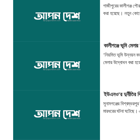
গাজীপুরের কালীগঞ্জ প
করা হয়েছে। নতুন কোন
কালীগঞ্জে ভূমি মেলা
‘নিয়মিত ভূমি উন্নয়ন কর
মেলার উদ্বোধন করা হ
ইউএনও’র দুর্নীতির ব
সুনামগঞ্জের বিশ্বম্ভর
মারধরের ঘটনা ঘটেছে।