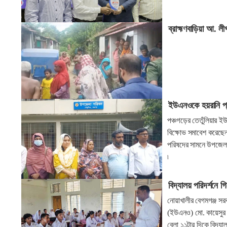
ব্রাহ্মণবাড়িয়া আ. ল
ইউএনওকে হয়রানি প্রতি
পঞ্চগড়ের তেতুঁলিয়ার ই
বিক্ষোভ সমাবেশ করেছেন
পরিষদের সামনে উপজেলার
৷
বিদ্যালয় পরিদর্শনে
নোয়াখালীর বেগমগঞ্জ সরকা
(ইউএনও) মো. কায়েসুর র
বেলা ১১টার দিকে বিদ্য