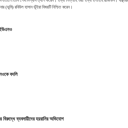
পাতালে তিনি শেষ নিশ্বাস ত্যাগ করেন। ইন্না লিল্লাহি ওয়া ইন্না ইলাইহি রাজিউন। বাঞ্ছারা
 (ভূমি) রবিউল হাসান ভূঁইয়া বিষয়টি নিশ্চিত করেন।
 ইউএনও
ওকে বদলি
বিরুদ্ধে ব্যবসায়ীদের হয়রানির অভিযোগ