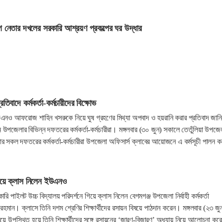
ীগ নেতার দখলের সরকারি আশ্রয়ণ প্রকল্পের ঘর উদ্ধার
বাদে কর্মকর্তা-কর্মচারীদের বিক্ষোভ
উএনও আফরোজ শাহিন খসরুকে নিয়ে ঘুষ গ্রহণের মিথ্যা অপবাদ ও হয়রানি করার প্রতিবাদ জান
 উপজেলার বিভিন্ন দফতরের কর্মকর্তা-কর্মচারীরা। মঙ্গলবার (৩০ জুন) সকালে তেতুঁলিয়া উপজে
 সকল দফতরের কর্মকর্তা-কর্মচারীরা উপজেলা অফিসার্স ক্লাবের আয়োজনে এ কর্মসূচী পালন ক
 গিয়ে ক্লাস নিলেন ইউএনও
রি পাইলট উচ্চ বিদ্যালয় পরিদর্শনে গিয়ে ক্লাস নিলেন বেগমগঞ্জ উপজেলা নির্বাহী কর্মকর্তা
হমান। ক্লাসে তিনি দশম শ্রেণির শিক্ষার্থীদের রসায়ন বিষয়ে পাঠদান করেন। মঙ্গলবার (২৩ জু
ালয়ে উপস্থিত হয়ে তিনি শিক্ষার্থীদের সঙ্গে রসায়নের ‘জারণ-বিজারণ’ অধ্যায় নিয়ে আলোচনা ক