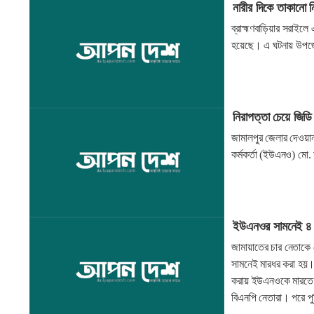
নারীর দিকে তাকানো
ব্রাহ্মণবাড়িয়ার সরাইলে 
হয়েছে। এ ঘটনায় উপ
নিরাপত্তা চেয়ে জি
জামালপুর জেলার দেওয়ান
কর্মকর্তা (ইউএনও) মো
ইউএনওর সামনেই ৪ জ
জামায়াতের চার নেতাকে 
সামনেই মারধর করা হয়।
করায় ইউএনওকে মারতে য
বিএনপি নেতারা। পরে পু