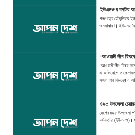
ইউএনও’র বদলির আদেশ
পঞ্চগড়ের তেঁতুলিয়ার ই
জনসাধারণ। ইউএনও’র বদ
‘আওয়ামী লীগ ফিরবে’
‘আওয়ামী লীগ ফিরে আসবে
এ অভিযোগে তাকে প্রত্য
সজল তার বিরুদ্ধে এ 
৪৯৫ উপজেলা চেয়ারম
দেশের ৪৯৫ উপজেলা পরি
কর্মকর্তারা (ইউএনও)। 