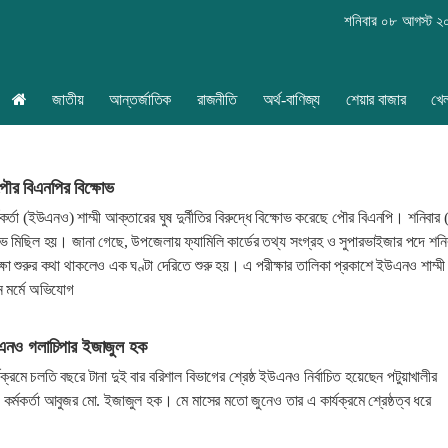
শনিবার ০৮ আগস্ট ২
জাতীয়
আন্তর্জাতিক
রাজনীতি
অর্থ-বাণিজ্য
শেয়ার বাজার
খে
ৌর বিএনপির বিক্ষোভ
্মকর্তা (ইউএনও) শাম্মী আক্তারের ঘুষ দুর্নীতির বিরুদ্ধে বিক্ষোভ করেছে পৌর বিএনপি। শনিবার
োভ মিছিল হয়। জানা গেছে, উপজেলায় ফ্যামিলি কার্ডের তথ্য সংগ্রহ ও সুপারভাইজার পদে শনি
ষা শুরুর কথা থাকলেও এক ঘণ্টা দেরিতে শুরু হয়। এ পরীক্ষার তালিকা প্রকাশে ইউএনও শাম্মী
 মর্মে অভিযোগ
উএনও গলাচিপার ইজাজুল হক
ার্যক্রমে চলতি বছরে টানা দুই বার বরিশাল বিভাগের শ্রেষ্ঠ ইউএনও নির্বাচিত হয়েছেন পটুয়াখালীর
ী কর্মকর্তা আবুজর মো. ইজাজুল হক। মে মাসের মতো জুনেও তার এ কার্যক্রমে শ্রেষ্ঠত্ব ধরে