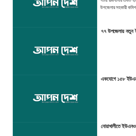
৭টায় রাজধানীর একটি হাস
উপজেলার সহকারী কমিশনার
৭৭ উপজেলায় নতুন
একযোগে ১৫৮ ইউএন
নোয়াখালীতে ইউএনওর 