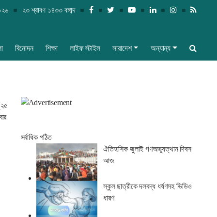
০২৬
২৩ শ্রাবণ ১৪৩৩ বঙ্গাব্দ
লা
বিনোদন
শিক্ষা
লাইফ স্টাইল
সারাদেশ
অন্যান্য
 (২৫
বার
সর্বাধিক পঠিত
ঐতিহাসিক জুলাই গণঅভ্যুত্থান দিবস
আজ
স্কুল ছাত্রীকে দলবদ্ধ ধর্ষণসহ ভিডিও
ধারণ