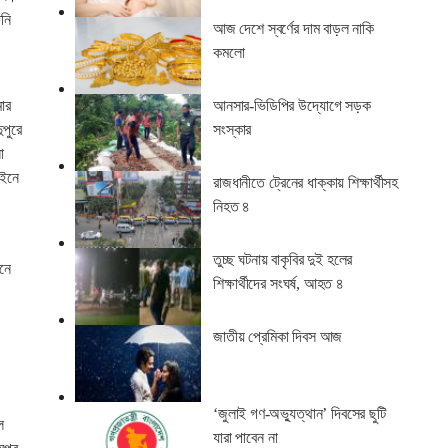
িনি
আজ দেশে স্বর্ণের দাম বাড়ল নাকি
কমলো
মার
আনসার-ভিডিপির উদ্যোগে সড়ক
পুরে
সংস্কার
া
াইনে
রাজধানীতে ট্রেনের ধাক্কায় শিক্ষার্থীসহ
নিহত ৪
তুচ্ছ ঘটনায় বাকৃবির দুই হলের
নে
শিক্ষার্থীদের সংঘর্ষ, আহত ৪
জাতীয় প্রেমিকা দিবস আজ
‘জুলাই গণ-অভ্যুত্থান’ দিবসের ছুটি
ল
যারা পাবেন না