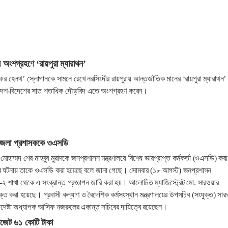
অংশগ্রহণে ‘রায়পুরা ম্যারাথন’
ফর হেলথ’ স্লোগানকে সামনে রেখে নরসিংদীর রায়পুরায় আন্তর্জাতিক মানের ‘রায়পুরা ম্যারাথন’
 দেশ-বিদেশের সাত শতাধিক দৌড়বিদ এতে অংশগ্রহণ করেন।
 জেলা প্রশাসককে ওএসডি
োহাম্মদ শের মাহবুব মুরাদকে জনপ্রশাসন মন্ত্রণালয়ে বিশেষ ভারপ্রাপ্ত কর্মকর্তা (ওএসডি) করা
র ঘটনায় তাকে ওএসডি করা হয়েছে বলে জানা গেছে। সোমবার (১৮ আগস্ট) জনপ্রশাসন
সন-২ শাখা থেকে এ সংক্রান্ত প্রজ্ঞাপন জারি করা হয়। আলোচিত ম্যাজিস্ট্রেট মো. সারওয়ার
ত করা হয়েছে। প্রবাসী কল্যাণ ও বৈদেশিক কর্মসংস্থান মন্ত্রণালয়ের উপসচিব (সংযুক্ত) সার
পদেষ্টা অধ্যাপক আসিফ নজরুলের একান্ত সচিবের দায়িত্বে রয়েছেন।
াজেট ৬১ কোটি টাকা