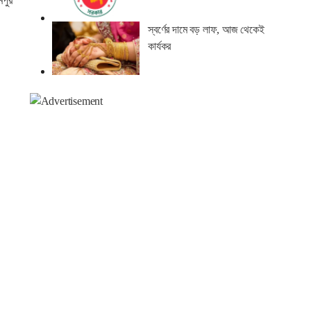
মপুর
স্বর্ণের দামে বড় লাফ, আজ থেকেই
কার্যকর