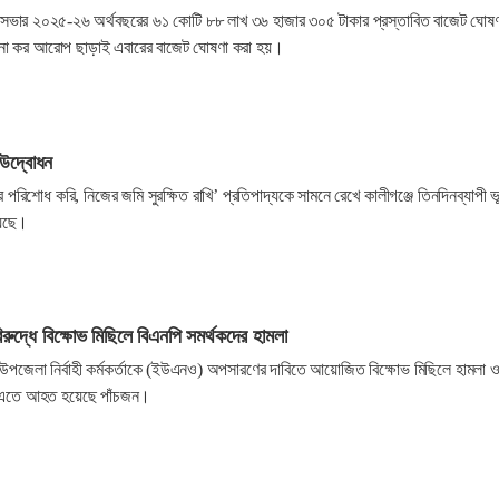
ৌরসভার ২০২৫-২৬ অর্থবছরের ৬১ কোটি ৮৮ লাখ ৩৬ হাজার ৩০৫ টাকার প্রস্তাবিত বাজেট ঘোষ
ো কর আরোপ ছাড়াই এবারের বাজেট ঘোষণা করা হয়।
র উদ্বোধন
 পরিশোধ করি, নিজের জমি সুরক্ষিত রাখি’ প্রতিপাদ্যকে সামনে রেখে কালীগঞ্জে তিনদিনব্যাপী ভ
য়েছে।
িরুদ্ধে বিক্ষোভ মিছিলে বিএনপি সমর্থকদের হামলা
পুর উপজেলা নির্বাহী কর্মকর্তাকে (ইউএনও) অপসারণের দাবিতে আয়োজিত বিক্ষোভ মিছিলে হামলা 
 এতে আহত হয়েছে পাঁচজন।