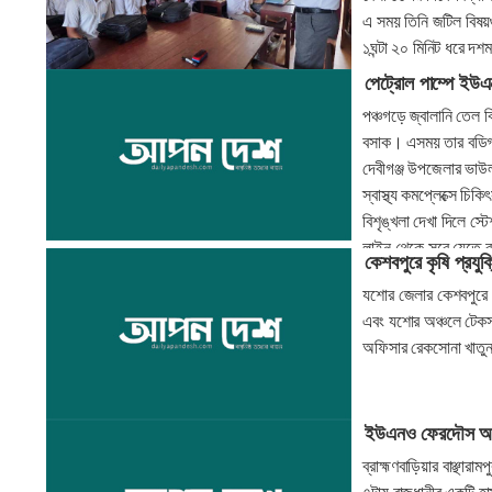
এ সময় তিনি জটিল বিষয়গ
১ঘন্টা ২০ মিনিট ধরে দশ
পেট্রোল পাম্পে ইউ
পঞ্চগড়ে জ্বালানি তেল বি
বসাক। এসময় তার বডিগার
দেবীগঞ্জ উপজেলার ভাউল
স্বাস্থ্য কমপ্লেক্সে চ
বিশৃঙ্খলা দেখা দিলে স
লাইন থেকে সরে যেতে 
কেশবপুরে কৃষি প্রযুক্
যশোর জেলার কেশবপুরে 
এবং যশোর অঞ্চলে টেকসই
অফিসার রেকসোনা খাতু
ইউএনও ফেরদৌস আর
ব্রাহ্মণবাড়িয়ার বাঞ্ছা