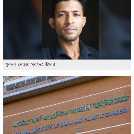
যুবদল নেতার মরদেহ উদ্ধার