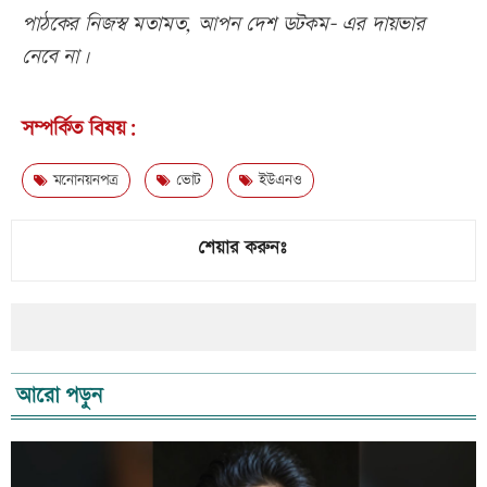
পাঠকের নিজস্ব মতামত, আপন দেশ ডটকম- এর দায়ভার
নেবে না।
সম্পর্কিত বিষয়:
মনোনয়নপত্র
ভোট
ইউএনও
শেয়ার করুনঃ
আরো পড়ুন