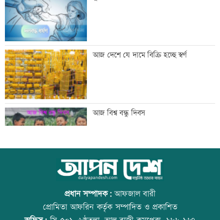
সরকার
মান্দায় ২৯৬ বোতলসহ দুই মাদক কারবারি
আজ দেশে যে দামে বিক্রি হচ্ছে স্বর্ণ
আটক
গুরুত্বপূর্ণ ব্যক্তিদের নিয়ে অপপ্রচারের বিরুদ্ধে
আজ বিশ্ব বন্ধু দিবস
সতর্ক করল পুলিশ
নিরাপত্তা পেলে দেশে ফিরতে চান সাকিব
কোরআন-হাদিসে নামাজ না পড়ার শাস্তি
প্রধান সম্পাদক:
আফজাল বারী
প্রোমিতা আফরিন কর্তৃক সম্পাদিত ও প্রকাশিত