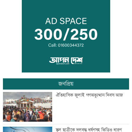
বন্দরে বিস্ফোরণে একই পরিবারের ৩ জন দগ্ধ
পাঁচ আর্থিক প্রতিষ্ঠান বন্ধের অনুমোদন,
রোববার প্রশাসক নিয়োগ
জনপ্রিয়
ঢাকা-ময়মনসিংহ রেল যোগাযোগ স্বাভাবিক
ঐতিহাসিক জুলাই গণঅভ্যুত্থান দিবস আজ
সিঙ্গাপুর থেকে এক কার্গো এলএনজি কিনবে
স্কুল ছাত্রীকে দলবদ্ধ ধর্ষণসহ ভিডিও ধারণ