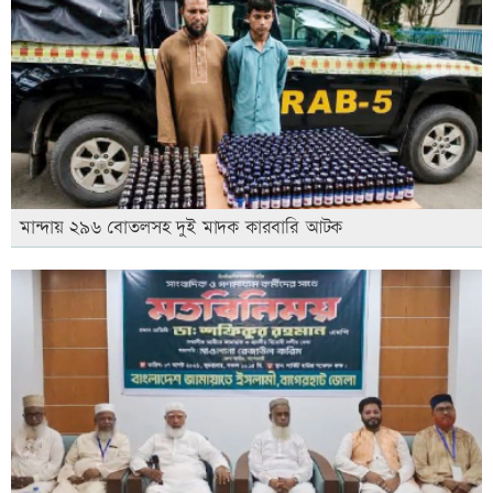
মান্দায় ২৯৬ বোতলসহ দুই মাদক কারবারি আটক