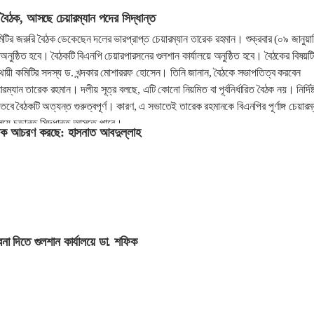
 বৈঠক, আসছে চেয়ারম্যান পদের সিদ্ধান্ত
িটির জরুরি বৈঠক ডেকেছেন দলের ভারপ্রাপ্ত চেয়ারম্যান তারেক রহমান। শুক্রবার (০৯ জানুয়ার
নুষ্ঠিত হবে। বৈঠকটি বিএনপি চেয়ারপারসনের গুলশান কার্যালয়ে অনুষ্ঠিত হবে। বৈঠকের বিষয়ট
্থায়ী কমিটির সদস্য ড. খন্দকার মোশাররফ হোসেন। তিনি জানান, বৈঠকে সভাপতিত্ব করবেন
রম্যান তারেক রহমান। দলীয় সূত্র বলছে, এটি কোনো নিয়মিত বা পূর্বনির্ধারিত বৈঠক নয়। নির্দিষ্
 বৈঠকটি অত্যন্ত গুরুত্বপূর্ণ। কারণ, এ সভাতেই তারেক রহমানকে বিএনপির পূর্ণাঙ্গ চেয়ারম্
বিষয়ে চূড়ান্ত সিদ্ধান্ত আসতে পারে।
মূলক আচরণ করছে: হাসনাত আবদুল্লাহ
্বনা দিতে গুলশান কার্যালয়ে ডা. শফিক