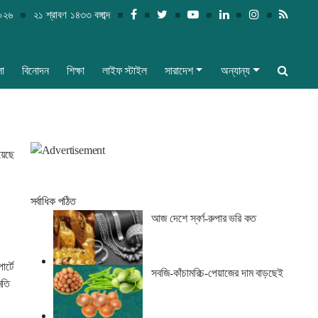
২০২৬
২১ শ্রাবণ ১৪৩৩ বঙ্গাব্দ
লা
বিনোদন
শিক্ষা
লাইফ স্টাইল
সারাদেশ
অন্যান্য
য়েছে
সর্বাধিক পঠিত
আজ দেশে স্বর্ণ-রুপার ভরি কত
র্টে
সবজি-কাঁচামরিচ-পেয়াজের দাম বাড়ছেই
নতি