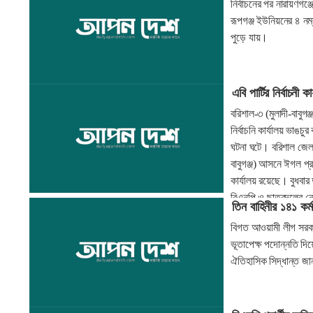
নির্বাচনের পর নারায়ণগঞ
রূপগঞ্জ ইউনিয়নের ৪ নম্
পুড়ে যায়।
এবি পার্টির নির্বাচনী ক
বরিশাল-৩ (মুলাদী-বাবুগঞ
নির্বাচনি কার্যালয় ভাঙ
ঘটনা ঘটে। বরিশাল জেলা 
বাবুগঞ্জ) আসনে ঈগল প্রত
কার্যালয় রয়েছে। বুধবা
বিএনপি ও ছাত্রদলের নেতা
তিন বাহিনীর ১৪১ কর্ম
কার্যালয় ভাঙচুর করেন তা
বিগত আওয়ামী লীগ সরকার
ভূতাপেক্ষ পদোন্নতি দিয়ে
ঐতিহাসিক সিদ্ধান্ত জ