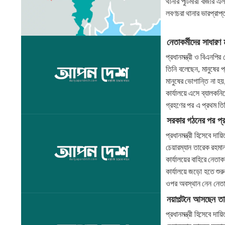
থানার পুটিমারী বাজার এ
লবণচরা থানার ভারপ্রাপ
নেতাকর্মীদের সাধারণ 
প্রধানমন্ত্রী ও বিএনপি
তিনি বলেছেন, মানুষের 
মানুষের ভোগান্তি না হয়,
কার্যালয়ে এসে ব্যালকনি
গ্রহণের পর এ প্রথম তি
সরকার গঠনের পর প্র
প্রধানমন্ত্রী হিসেবে দা
চেয়ারম্যান তারেক রহমা
কার্যালয়ের বাহিরে নেতাক
কার্যালয়ে জড়ো হতে শুরু
ওপর অবস্থান নেন নেতাক
নয়াপল্টনে আসছেন ত
প্রধানমন্ত্রী হিসেবে দা