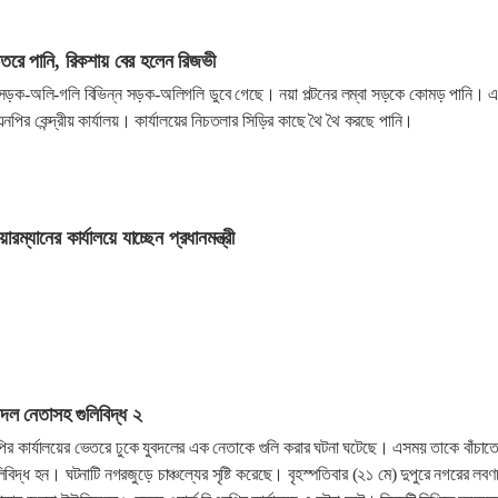
েতরে পানি, রিকশায় বের হলেন রিজভী
নীর সড়ক-অলি-গলি বিভিন্ন সড়ক-অলিগলি ডুবে গেছে। নয়া পল্টনের লম্বা সড়কে কোমড় পানি। 
নপির কেন্দ্রীয় কার্যালয়। কার্যালয়ের নিচতলার সিড়ির কাছে থৈ থৈ করছে পানি।
ারম্যানের কার্যালয়ে যাচ্ছেন প্রধানমন্ত্রী
ুবদল নেতাসহ গুলিবিদ্ধ ২
নপির কার্যালয়ের ভেতরে ঢুকে যুবদলের এক নেতাকে গুলি করার ঘটনা ঘটেছে। এসময় তাকে বাঁচাত
্ধ হন। ঘটনাটি নগরজুড়ে চাঞ্চল্যের সৃষ্টি করেছে। বৃহস্পতিবার (২১ মে) দুপুরে নগরের লবণ