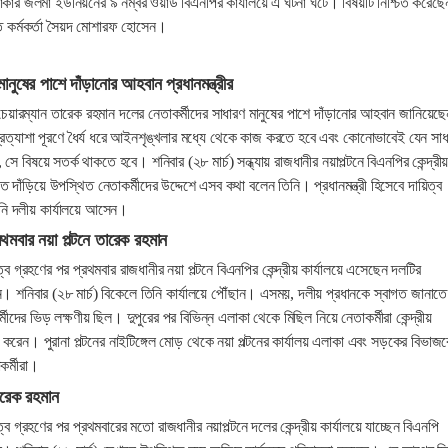
লাকার জলমা ইউনিয়নের ৯ নম্বর ওয়ার্ড বিএনপির কার্যালয়ে এ ঘটনা ঘটে। বিষয়টি নিশ্চিত করেছে
্ত কর্মকর্তা সৈয়দ মোশারফ হোসেন।
মানুষের পাশে দাঁড়ানোর আহবান প্রধানমন্ত্রীর
র চেয়ারম্যান তারেক রহমান দলের নেতাকর্মীদের সাধারণ মানুষের পাশে দাঁড়ানোর আহবান জানিয়ে
প্রত্যাশা পূরণে ধৈর্য ধরে আইনশৃঙ্খলার মধ্যে থেকে কাজ করতে হবে এবং কোনোভাবেই যেন সাধ
 সে বিষয়ে সতর্ক থাকতে হবে। শনিবার (২৮ মার্চ) সন্ধ্যায় রাজধানীর নয়াপল্টনে বিএনপির কেন্দ্রী
তে দাঁড়িয়ে উপস্থিত নেতাকর্মীদের উদ্দেশে এসব কথা বলেন তিনি। প্রধানমন্ত্রী হিসেবে দায়িত্ব
নি দলীয় কার্যালয়ে আসেন।
থমবার নয়া পল্টনে তারেক রহমান
য়িত্ব গ্রহণের পর প্রথমবার রাজধানীর নয়া পল্টনে বিএনপির কেন্দ্রীয় কার্যালয়ে এসেছেন দলটির
ন। শনিবার (২৮ মার্চ) বিকেলে তিনি কার্যালয়ে পৌঁছান। এসময়, দলীয় প্রধানকে স্বাগত জানাতে
র্মীদের ভিড় লক্ষণীয় ছিল। দুপুরের পর বিভিন্ন এলাকা থেকে মিছিল নিয়ে নেতাকর্মীরা কেন্দ্রীয়
 করেন। পুরানা পল্টনের নাইটিঙ্গেল মোড় থেকে নয়া পল্টনের কার্যালয় এলাকা এবং সড়কের বিভাজ
র্মীরা।
ারেক রহমান
য়িত্ব গ্রহণের পর প্রথমবারের মতো রাজধানীর নয়াপল্টনে দলের কেন্দ্রীয় কার্যালয়ে যাচ্ছেন বিএনপি