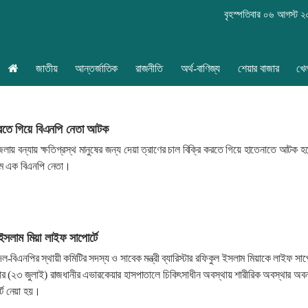
বৃহস্পতিবার ০৬ আগস্ট 
জাতীয়
আন্তর্জাতিক
রাজনীতি
অর্থ-বাণিজ্য
শেয়ার বাজার
খে
 করতে গিয়ে বিএনপি নেতা আটক
লায় বন্যায় ক্ষতিগ্রস্থ মানুষের জন্য দেয়া ত্রাণের চাল বিক্রি করতে গিয়ে হাতেনাতে আটক হ
ামে এক বিএনপি নেতা।
 ইসলাম মিয়া লাইফ সাপোর্টে
ল-বিএনপির স্থায়ী কমিটির সদস্য ও সাবেক মন্ত্রী ব্যারিস্টার রফিকুল ইসলাম মিয়াকে লাইফ সাপো
ার (২৩ জুলাই) রাজধানীর এভারকেয়ার হাসপাতালে চিকিৎসাধীন অবস্থায় শারীরিক অবস্থার অব
টে নেয়া হয়।