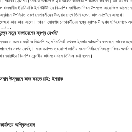
ন। শনিবার (২৮ মার্চ) সেখানে উপস্থিত হয়ে অফিস কার্যক্রম পরিচালনা করবেন। এর আগের দ
িকেলে রাজধানীর ইঞ্জিনিয়ারিং ইনস্টিটিউশনে বিএনপির স্বাধীনতা দিবস উপলক্ষে আয়োজিত আলোচন
ুষ্ঠানে উপস্থিত তরুণ নেতাকর্মীদের উচ্ছ্বাস দেখে তিনি বলেন, কাল নয়াপল্টনে আসবো।
েখবো কারা কারা আসো। তার এ ঘোষণায় নেতাকর্মীদের মধ্যে ব্যাপক উচ্ছ্বাস ছড়িয়ে পড়ে এ
য়ে ওঠেন।
ত্বে নতুন বাংলাদেশের স্বপ্ন দেখছি’
উন্নয়ন ও সমবায় মন্ত্রী ও বিএনপি মহাসচিব মির্জা ফখরুল ইসলাম আলমগীর বলেছেন, তারেক রহম
ংলাদেশের স্বপ্ন দেখছি। সদ্য সমাপ্ত ত্রয়োদশ জাতীয় সংসদ নির্বাচনে নিরঙ্কুশ বিজয় অর্জন 
 নয়াপল্টনে বিএনপির কেন্দ্রীয় কার্যালয়ে এসে তিনি এ কথা বলেন।
ীবনমান উন্নয়নে কাজ করতে চাই: ইশরাক
 কার্যালয়ে অগ্নিসংযোগ