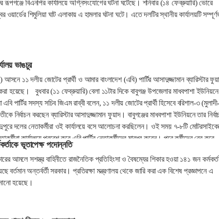
্জের রূপগঞ্জে বিএনপির কার্যালয়ে অগ্নিসংযোগের ঘটনা ঘটেছে। শনিবার (১৪ ফেব্রুয়ারি) ভোরে
বর ওয়ার্ডের শিমুলিয়া ঘাট এলাকায় এ হামলার ঘটনা ঘটে। এতে দলটির স্থানীয় কার্যালয়টি সম্পূর্ণ
ার্যালয় ভাঙচুর
্জ) আসনে ১১ দলীয় জোটের প্রার্থী ও আমার বাংলাদেশ (এবি) পার্টির আসাদুজ্জামান ব্যারিস্টার ফুয়
চুর করা হয়েছে। বুধবার (১১ ফেব্রুয়ারি) বেলা ১১টার দিকে বাবুগঞ্জ উপজেলার মাধবপাশা ইউনিয়ন
এবি পার্টির সদস্য সচিব জিএম রাব্বী বলেন, ১১ দলীয় জোটের প্রার্থী হিসেবে বরিশাল-৩ (মুলাদী
ীকে নির্বাচন করছেন ব্যারিস্টার আসাদুজ্জামান ফুয়াদ। বাবুগঞ্জের মাধবপাশা ইউনিয়নে তার নির্বা
র দুপুরে দলের নেতাকর্মীরা ওই কার্যালয়ে বসে আলোচনা করছিলেন। ওই সময় ৭-৮টি মোটরসাইক
কর্মীরা কার্যালয়ে প্রবেশ করে এবি পার্টির নেতাকর্মীদের মারধর করেন। পরে কর্মীদের বের করে
কর্তাকে ভূতাপেক্ষ পদোন্নতি
রা।‎
ের আমলে সশস্ত্র বাহিনীতে রাজনৈতিক প্রতিহিংসা ও বৈষম্যের শিকার হওয়া ১৪১ জন কর্মকর্ত
ছে বর্তমান অন্তর্বর্তী সরকার। প্রতিরক্ষা মন্ত্রণালয় থেকে জারি করা এক বিশেষ প্রজ্ঞাপনে এ
ানানো হয়েছে।