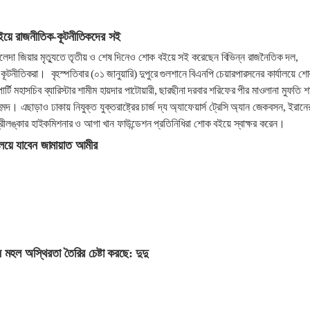
ইয়ে রাজনীতিক-কূটনীতিকদের সই
লেদা জিয়ার মৃত্যুতে তৃতীয় ও শেষ দিনেও শোক বইয়ে সই করেছেন বিভিন্ন রাজনৈতিক দল,
 ও কূটনীতিকরা। বৃহস্পতিবার (০১ জানুয়ারি) দুপুরে গুলশানে বিএনপি চেয়ারপারসনের কার্যালয়ে শ
্টি মহাসচিব ব্যারিস্টার শামীম হায়দার পাটোয়ারী, ছারছীনা দরবার শরিফের পীর মাওলানা মুফতি শ
মদ। এছাড়াও ঢাকায় নিযুক্ত যুক্তরাষ্ট্রের চার্জ দ্য অ্যাফেয়ার্স ট্রেসি অ্যান জেকবসন, ইরানে
ি, শ্রীলঙ্কার হাইকমিশনার ও আগা খান ফাউন্ডেশন প্রতিনিধিরা শোক বইয়ে স্বাক্ষর করেন।
যালয়ে যাবেন জামায়াত আমীর
েষ মহল অস্থিরতা তৈরির চেষ্টা করছে: দুদু