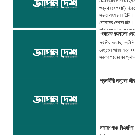
চেয়ারম্যান তারেক রহমা
শুক্রবার (২৭ মার্চ) ব
সভায় অংশ নেন তিনি। অন
তোমাদের দেখতে চাই। দ
তারা স্লোগানে মুখর হ
‘তারেক রহমানের নেতৃ
স্থানীয় সরকার, পল্লী 
নেতৃত্বে আমরা নতুন বা
সরকার গঠনের পর প্রথমবার
শ্রমজীবী মানুষের জ
নারায়ণগঞ্জে বিএনপির