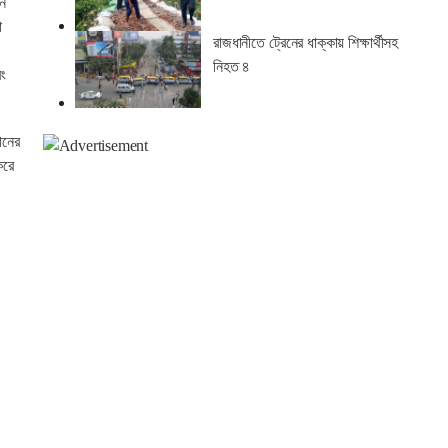
িন
া
রাজধানীতে ট্রেনের ধাক্কায় শিক্ষার্থীসহ
নিহত ৪
বং
ানের
করে