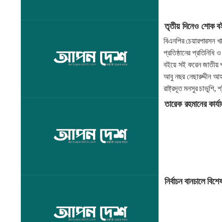
তৃতীয় দিনেও শোক ব
বিএনপির চেয়ারপারসন খা
প্রতিষ্ঠানের প্রতিনিধি
বইয়ে সই করেন জাতীয় পার
আবু নছর নেছারুদ্দীন আহ
রাষ্ট্রদূত মনসুর চাভুশ
তারেক রহমানের কার্
নির্বাচন বানচালে বিশ