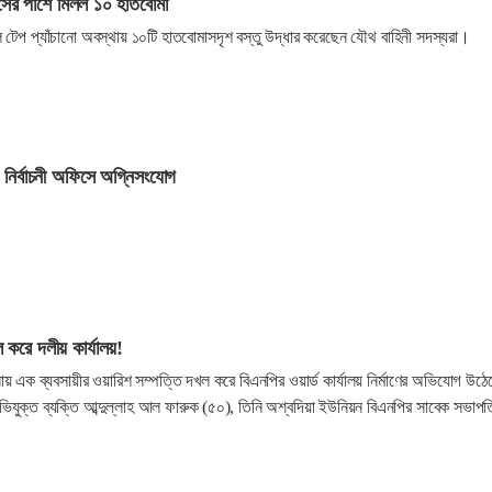
ফিসের পাশে মিলল ১০ হাতবোমা
লাল টেপ প্যাঁচানো অবস্থায় ১০টি হাতবোমাসদৃশ বস্তু উদ্ধার করেছেন যৌথ বাহিনী সদস্যরা।
 নির্বাচনী অফিসে অগ্নিসংযোগ
 করে দলীয় কার্যালয়!
 এক ব্যবসায়ীর ওয়ারিশ সম্পত্তি দখল করে বিএনপির ওয়ার্ড কার্যালয় নির্মাণের অভিযোগ উঠে
িযুক্ত ব্যক্তি আব্দুল্লাহ আল ফারুক (৫০), তিনি অশ্বদিয়া ইউনিয়ন বিএনপির সাবেক সভাপ