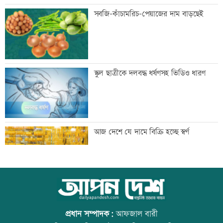
নিরাপত্তা পেলে দেশে ফিরতে চান সাকিব
সবজি-কাঁচামরিচ-পেয়াজের দাম বাড়ছেই
সাকিবের দেশে ফেরার সুযোগ নেই: ক্রীড়া
স্কুল ছাত্রীকে দলবদ্ধ ধর্ষণসহ ভিডিও ধারণ
প্রতিমন্ত্রী
শিল্পকলায় বিনামূল্যে ৬ সিনেমা দেখা যাবে
আজ দেশে যে দামে বিক্রি হচ্ছে স্বর্ণ
দিল্লিতে শেখ হাসিনার বক্তব্যে ভারতের সমর্থন
আজ বিশ্ব বন্ধু দিবস
নেই: রণধীর জয়সওয়াল
প্রধান সম্পাদক:
আফজাল বারী