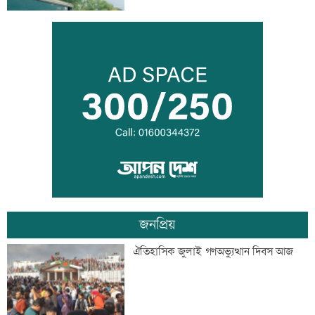
সিঙ্গাপুর থেকে এক কার্গো এলএনজি কিনবে
সরকার
মান্দায় ২৯৬ বোতলসহ দুই মাদক কারবারি
আটক
জনপ্রিয়
গুরুত্বপূর্ণ ব্যক্তিদের নিয়ে অপপ্রচারের বিরুদ্ধে
ঐতিহাসিক জুলাই গণঅভ্যুত্থান দিবস আজ
সতর্ক করল পুলিশ