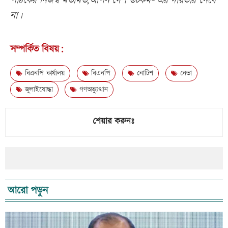
পাঠকের নিজস্ব মতামত,আপন দেশ ডটকম- এর দায়ভার নেবে
না।
সম্পর্কিত বিষয়:
বিএনপি কার্যালয়
বিএনপি
নোটিশ
নেতা
জুলাইযোদ্ধা
গণঅভ্যুত্থান
শেয়ার করুনঃ
আরো পড়ুন