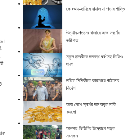
কোরআন-হাদিসে নামাজ না পড়ার শাস্তি
উত্থান-পতনের বাজারে আজ স্বর্ণের
ভরি কত
েছে।
ি-
2
স্কুল ছাত্রীকে দলবদ্ধ ধর্ষণসহ ভিডিও
রী
ধারণ
লতিফ সিদ্দিকীকে কারাগারে পাঠানোর
ি
নির্দেশ
আজ দেশে স্বর্ণের দাম বাড়ল নাকি
কমলো
আনসার-ভিডিপির উদ্যোগে সড়ক
জার/
সংস্কার