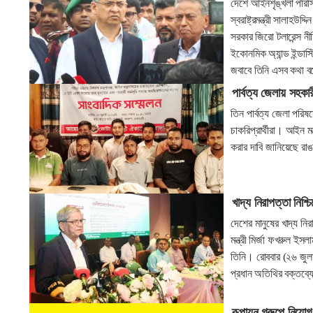
দেশে আইনশৃঙ্খলা পরিস্
স্বরাষ্ট্রমন্ত্রী সালাহ
সরকার জিরো টলারেন্স ন
ইকোনমিক অ্যান্ড ইন্ডা
জবাবে তিনি এসব কথা 
পার্বত্য জেলায় সহকার
তিন পার্বত্য জেলা পরিষদ
চাকরিপ্রার্থীরা। আইন ম
করার দাবি জানিয়েছে রা
খাদ্য নিরাপত্তা নিশ্
দেশের মানুষের খাদ্য নি
মন্ত্রী মির্জা ফখরুল 
তিনি। রোববার (২৬ জুলাই)
প্রধান অতিথির বক্তব্
রূপায়ন গ্রুপে নিয়োগ 