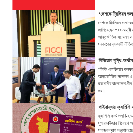
‘দেশকে ট্রিলিয়ন ডল
দেশকে ট্রিলিয়ন ডলারে
জানিয়েছেন প্রধানমন্ত্রী
আন্তর্জাতিক সম্মেলন ও
সরকারের ব্যবসায়ী নীতিও 
বিনিয়োগ বৃদ্ধি-অর
‘ফিকি এফডিআই কনফারেন্
আন্তর্জাতিক সম্মেলন ও
রাজধানীর বাংলাদেশ-চীন ম
হয়।
গাইবান্ধায় ফ্যামিলি 
ফ্যামিলি কার্ড শুমারি
সুপারভাইজার নিয়োগে আব
সমাজকল্যাণ মন্ত্রণালয়ে