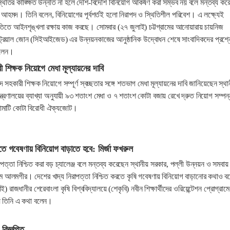
থিতির কাঙ্ক্ষিত উন্নতি না হলে দেশি-বিদেশি বিনিয়োগ আকর্ষণ করা সম্ভব নয় বলে মন্তব্য কর
উদ্দিন আহমদ। তিনি বলেন, বিনিয়োগের পূর্বশর্তই হলো নিরাপদ ও স্থিতিশীল পরিবেশ। এ লক্ষ্যেই
ীতিতে আইনশৃঙ্খলা রক্ষায় কাজ করছে। সোমবার (২৭ জুলাই) চট্টগ্রামের আনোয়ারায় চায়নিজ
স্ট্রিয়াল জোন (সিইআইজেড) এর উন্নয়নকাজের আনুষ্ঠানিক উদ্বোধন শেষে সাংবাদিকদের প্রশ্ন
বলেন।
ী শিক্ষক নিয়োগে মেধা মূল্যায়নের দাবি
ে সহকারী শিক্ষক নিয়োগে সম্পূর্ণ স্বচ্ছতার সঙ্গে শতভাগ মেধা মূল্যায়নের দাবি জানিয়েছেন স্থা
ন্ত্রণালয়ের ব্যাখ্যা অনুযায়ী ৯৩ শতাংশ মেধা ও ৭ শতাংশ কোটা বজায় রেখে দ্রুত নিয়োগ সম্পন্
ঙামাটি কোটা বিরোধী ঐক্যজোট।
চিতে গবেষণায় বিনিয়োগ বাড়াতে হবে: মির্জা ফখরুল
রাপত্তা নিশ্চিত করা বড় চ্যালেঞ্জ বলে মন্তব্য করেছেন স্থানীয় সরকার, পল্লী উন্নয়ন ও সমবায়
ইসলাম আলমগীর। দেশের খাদ্য নিরাপত্তা নিশ্চিত করতে কৃষি গবেষণায় বিনিয়োগ বাড়ানোর কথাও ব
 রাজধানীর শেরেবাংলা কৃষি বিশ্ববিদ্যালয়ে (শেকৃবি) নবীন শিক্ষার্থীদের ওরিয়েন্টেশন প্রোগ্রামে
যে তিনি এ কথা বলেন।
বিজ্ঞপ্তি