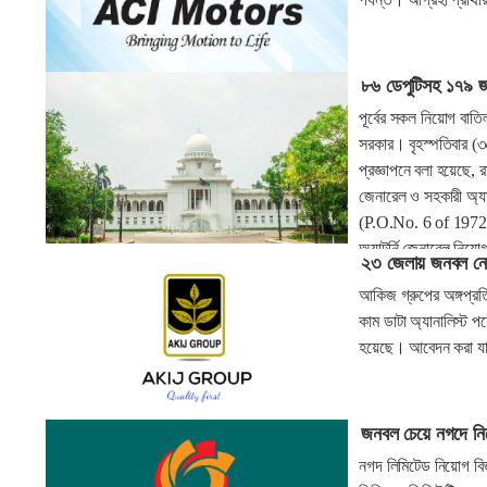
৮৬ ডেপুটিসহ ১৭৯ জন
পূর্বের সকল নিয়োগ বাত
সরকার। বৃহস্পতিবার (৩
প্রজ্ঞাপনে বলা হয়েছে, রা
জেনারেল ও সহকারী অ্
(P.O.No. 6 of 1972) এ
অ্যাটর্নি জেনারেল নিয়
২৩ জেলায় জনবল নে
আকিজ গ্রুপের অঙ্গপ্রতি
কাম ডাটা অ্যানালিস্ট 
হয়েছে। আবেদন করা যা
জনবল চেয়ে নগদে নিয
নগদ লিমিটেড নিয়োগ বিজ্ঞ