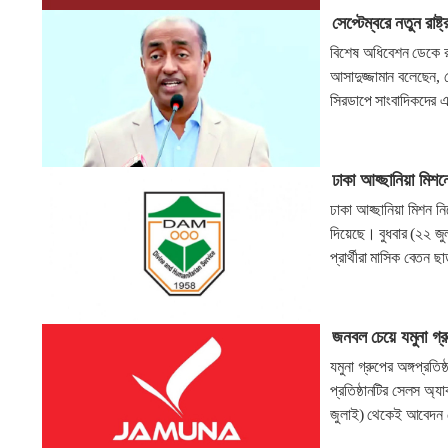
সেপ্টেম্বরে নতুন রাষ্ট
বিশেষ অধিবেশন ডেকে রাষ
আসাদুজ্জামান বলেছেন, স
সিরডাপে সাংবাদিকদের 
ঢাকা আহ্ছানিয়া মিশ
ঢাকা আহ্ছানিয়া মিশন 
দিয়েছে। বুধবার (২২ জু
প্রার্থীরা মাসিক বেতন 
জনবল চেয়ে যমুনা গ্রু
যমুনা গ্রুপের অঙ্গপ্রতি
প্রতিষ্ঠানটির সেলস অ্য
জুলাই) থেকেই আবেদন ন