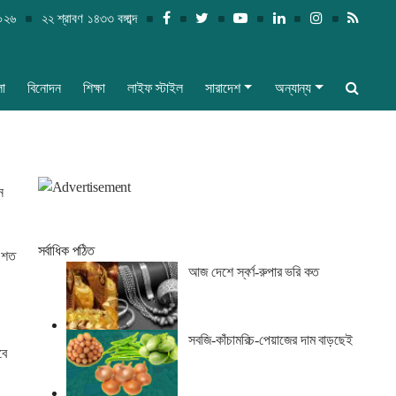
২০২৬
২২ শ্রাবণ ১৪৩৩ বঙ্গাব্দ
লা
বিনোদন
শিক্ষা
লাইফ স্টাইল
সারাদেশ
অন্যান্য
ন
সর্বাধিক পঠিত
ে শত
আজ দেশে স্বর্ণ-রুপার ভরি কত
সবজি-কাঁচামরিচ-পেয়াজের দাম বাড়ছেই
বে