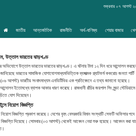
শুক্রবার ০৭ আগস্ট 
জাতীয়
আন্তর্জাতিক
রাজনীতি
অর্থ-বাণিজ্য
শেয়ার বাজার
খে
িয়ম, উত্তাল ভারতের ঝাড়খণ্ড
়মের অভিযোগে উত্তাল ভারতের ভারতের ঝাড়খণ্ড। এ ঘটনায় টানা ১২ দিন ধরে আন্দোলন করছে
ন জানিয়েছে ভারতের সামাজিক যোগাযোগমাধ্যমভিত্তিক ব্যঙ্গাত্মক প্ল্যাটফর্ম ককরোচ জনতা পার্টি
 (০৬ আগস্ট) ভারতীয় সংবাদমাধ্যম এনডিটিভির এক প্রতিবেদনে এ তথ্য জানানো হয়েছে।
 আন্দোলন ইতোমধ্যে ব্যাপক আকার ধারণ করেছে। রাজধানী রাঁচির জয়পাল সিং মুন্ডা স্টেডিয়াম
সূচিতে যোগ দিয়েছেন।
্সে নিয়োগ বিজ্ঞপ্তি
স নিয়োগ বিজ্ঞপ্তি প্রকাশ করেছে। দেশের বৃহৎ বেসরকারি বিমান সংস্থাটি সেফটি অফিসার পদে
বিজ্ঞপ্তি দিয়েছে। সোমবার (০৩ আগস্ট) থেকেই আবেদন নেয়া শুরু হয়েছে। আবেদন করা যা
ন্ত।