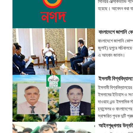
সিনিয়র এক্সিকিউটিভ পদ
হয়েছে। আবেদন করা যাব
বাংলাদেশে জাপানি কোম
বাংলাদেশে জাপানি কোম্
জুলাই) দুপুরে সচিবালয়ে 
এ আহবান জানান।
ইসলামী বিশ্ববিদ্যাল
ইসলামী বিশ্ববিদ্যালয়ে
ইসলামের ইতিহাস ও সংস
দাওয়াহ এন্ড ইসলামিক স
চ্যান্সেলর ও বাংলাদেশ
স্বাক্ষরিত পৃথক দুটি প
আইনশৃঙ্খলার উন্নতি ছ