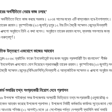
ারের অর্থনীতিতে নেয়ার কাজ চলছে’
র অর্থনীতিতে নিতে কাজ করছে সরকার। ২০৩৪ সালের মধ্যে এটি বাস্তবায়ন হবে-ইনশাল্লাহ।
 তারেক রহমান। বৃহস্পতিবার (২৩ জুলাই) দুপুর ১২ টায় চীন মৈত্রী সম্মেলন কেন্দ্রে দিনব্যাপী
 এক্সপো অনুষ্ঠানে তিনি এ কথা বলেন। অনুষ্ঠানে তারেক রহমান বলেন, ব্যবসায় সফলতার জন্য
গুরুত্বপূর্ণ।
্থনৈতিক উত্তরণে একযোগে কাজের আহবান
স-২০২৬: ড্রাইভিং ফরেন ইনভেস্টমেন্ট ফর জবস অ্যান্ড প্রসপারিটি ইন বাংলাদেশ’ শীর্ষক
 ইনভেস্টরস এক্সপোতে যোগ দিয়েছেন প্রধানমন্ত্রী তারেক রহমান। বৃহস্পতিবার (২৩ জুলাই) স
ৈত্রী সম্মেলন কেন্দ্রে (বিসিএফসিসি) দিনব্যাপী এ আন্তর্জাতিক সম্মেলন ও এক্সপো অনুষ্ঠান শুর
কার্ড শুমারির তথ্য সংগ্রহকারী নিয়োগ দেবে প্রশাসন
-২০২৬ উপলক্ষে গাইবান্ধা সদর উপজেলায় অস্থায়ী ভিত্তিতে তথ্য সংগ্রহকারী (এনুমারেটর) ও
েদন আহবান করেছে উপজেলা প্রশাসন। উপজেলা নির্বাহী কর্মকর্তার কার্যালয় সূত্রে জানা গেছ
র আওতায় শনিবার (০১ আগস্ট) থেকে ১৪ সেপ্টেম্বর পর্যন্ত দেশব্যাপী ফ্যামিলি কার্ড শুমারি