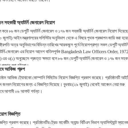
 সহকারী অ্যাটর্নি জেনারেল নিয়োগ
িল করে ৮৬ জন ডেপুটি অ্যাটর্নি জেনারেল ও ১৭৯ জন সহকারী অ্যাটর্নি জেনারেল নিয়োগ দিয়েছে
০ জুলাই) আইন মন্ত্রণালয়ের সলিসিটর অনুবিভাগ থেকে এ বিষয়ে পৃথক প্রজ্ঞাপন জারি করা হয়
ষ্ট্রপতি অত্র অনুবিভাগের বিভিন্ন তারিখের স্মারকমূলে পূর্বে নিয়োগপ্রাপ্ত সকল ডেপুটি অ্যাটর্ন
যাটর্নি-জেনারেল এর নিয়োগ আদেশ বাতিলপূর্বক Bangladesh Law Officers Order, 197
র ৩(১) অনুচ্ছেদে প্রদত্ত ক্ষমতা বলে ৮৬ জন ডেপুটি অ্যাটর্নি জেনারেল ও ১৭৯ জন সহকা
োগ প্রদান করা হইলো।
বে আকিজ গ্রুপ
ষ্ঠান আকিজ ট্যোবাকো কোম্পানি লিমিটেড নিয়োগ বিজ্ঞপ্তি প্রকাশ করেছে। প্রতিষ্ঠানটি আইট
পদে জনবল নিয়োগের জন্য এ বিজ্ঞপ্তি দিয়েছে। বুধবার (২৯ জুলাই) থেকেই আবেদন নেয়া শুরু
বে আগামী ০৬ আগস্ট পর্যন্ত।
়োগ বিজ্ঞপ্তি
প্তি প্রকাশ করেছে। প্রতিষ্ঠানটির ট্রেড মার্কেটিং অ্যান্ড বিটিএল বিভাগ অ্যাসিস্ট্যান্ট ম্যানে