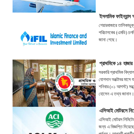
ইসলামিক ফাইন্যান্স 
শেয়ারবাজারে তালিকাভুক্ত
পরিচালকের (এমডি) চলতি
জানা গেছে।
প্রাথমিকে ১৪ হাজার 
সরকারি প্রাথমিক বিদ্যা
যোগদান অক্টোবর মাসে শু
শনিবার (০১ আগস্ট) সন্ধ
হোসেন এ তথ্য জানান
এসিআই মোটরসে নিয়ো
এসিআই মোটরস লিমিটেড ন
জন্য এ বিজ্ঞপ্তি দিয়
পর্যন্ত। আগ্রহী প্রা