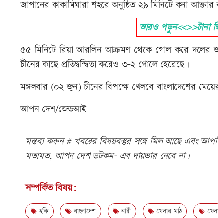
জাপানের কাকামিঘারা শহরে অনুষ্ঠিত ২৯ মিনিটে কনা আক্তার
আরও পড়ুন<<>>টানা দ্বিত
৫৫ মিনিটে রিয়া আরলিন আক্রমণ থেকে গোল করে দলের জয় স
চীনের কাছে প্রতিদ্বন্দ্বিতা করেও ৩-২ গোলে হেরেছে।
মঙ্গলবার (০২ জুন) চীনের বিপক্ষে খেলবে বাংলাদেশের মে
আপন দেশ/জেডআই
মন্তব্য করুন # খবরের বিষয়বস্তুর সঙ্গে মিল আছে এবং আপত্ত
মতামত, আপন দেশ ডটকম- এর দায়ভার নেবে না।
সম্পর্কিত বিষয়:
হকি
বাংলাদেশ
নারী
খেলার মাঠ
খেল