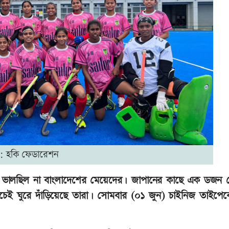
: হকি ফেডারেশন
টেও ভালছিল না বাংলাদেশের মেয়েদের। জাপানের কাছে এক ডজন
যাচেই ঘুরে দাঁড়িয়েছে তারা। সোমবার (০১ জুন) চাইনিজ তাইপে