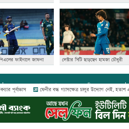
পিএলের ফাইনালে জাফনা
লেস্টার সিটি ছাড়ছেন হামজা চৌধুরী
প্রধান সম্পাদক:
আফজাল বারী
্বাভাস
ফেনীর বন্ধ গ্যাসক্ষেত্র চালুর উদ্যোগ নেই, হতাশ এলাকাবা
প্রোমিতা আফরিন কর্তৃক সম্পাদিত ও প্রকাশিত
অফিস:
সি-৫০১, ৬ষ্ঠতলা, আল রাজী কমপ্লেক্স, ১৬৬-১৬৭
শহীদ সৈয়দ নজরুল ইসলাম সরণি, পুরানা পল্টন, ঢাকা-১০০০
০২৬ |
আপন দেশ ডটকম
কর্তৃক সর্বসত্ব ® সংরক্ষিত | উন্নয়নে
ইমিথমেকার