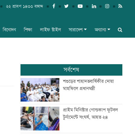
২২ শ্রাবণ ১৪৩৩ বঙ্গাব্দ
বিনোদন
শিক্ষা
লাইফ স্টাইল
সারাদেশ
অন্যান্য
সর্বশেষ
শশুড়ের শাহাদতবার্ষিকীর দোয়া
মাহফিলে প্রধানমন্ত্রী
প্রাইম মিনিস্টার গোল্ডকাপ ফুটবল
টুর্নামেন্টে সংঘর্ষ, আহত ২৪