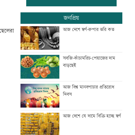
প্রথম শ্রেণিতে ভর্তি লটারিতে
জনপ্রিয়
আজ দেশে স্বর্ণ-রুপার ভরি কত
ছেলেরা
মেঘনার ভাঙনরোধে জিও ব্যাগ
প্রকল্পে অনিয়ম, এলাকাবাসীর
মানববন্ধন
সবজি-কাঁচামরিচ-পেয়াজের দাম
বাড়ছেই
বাংলাদেশি পাঁচ হাজার কৃষি শ্রমিক
নেবে ওমান
আজ বিশ্ব মানবপাচার প্রতিরোধ
দিবস
স্বর্ণ খাতকে আনুষ্ঠানিক কাঠামোয়
আনছে সরকার, মতামত চাইল
মন্ত্রণালয়
আজ দেশে যে দামে বিক্রি হচ্ছে স্বর্ণ
গবেষণা-দক্ষতা উন্নয়নে বাংলাদেশ-