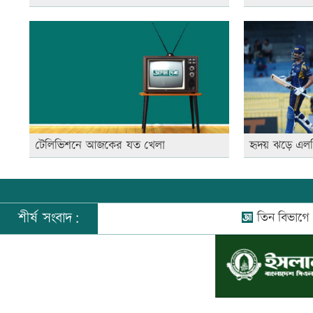
টেলিভিশনে আজকের যত খেলা
হৃদয় ঝড়ে এল
শীর্ষ সংবাদ:
তিন বিভাগে বন্যার পূর
©
২