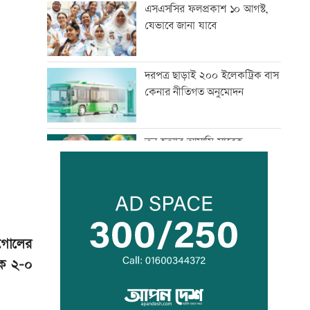
এসএসসির ফলপ্রকাশ ১০ আগস্ট,
যেভাবে জানা যাবে
দরপত্র ছাড়াই ২০০ ইলেকট্রিক বাস
কেনার নীতিগত অনুমোদন
তনু হত্যার আসামি সাবেক
সেনাসদস্য হাফিজুরকে
আত্মসমর্পণের নির্দেশ
দুদকের মামলায় ঢাকা ব্যাংকের ৪
কর্মকর্তার কারাদণ্ড
 গোলের
কে ২-০
জিয়াউর রহমান দেশে প্রথম সবুজ
বিপ্লবের ডাক দিয়েছিলেন:
পরিবেশমন্ত্রী