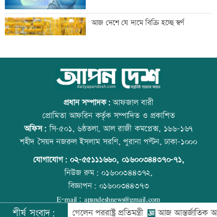
সূচকের পতনে চলছে লেনদেন
আজ দেশে যে দামে বিক্রি হচ্ছে স্বর্ণ
অভিকার পরে এবার স্বরা হাসপাতালে ভর্তি,
আজ বিশ্ব বন্ধু দিবস
কী হলো এ ২ অভিনেত্রীর
প্রধান সম্পাদক:
আফজাল বারী
প্রোমিতা আফরিন কর্তৃক সম্পাদিত ও প্রকাশিত
অফিস:
সি-৫০১, ৬ষ্ঠতলা, আল রাজী কমপ্লেক্স, ১৬৬-১৬৭
আজ ১১ ঘণ্টা গ্যাস থাকবে না যেসব এলাকায়
কোরআন-হাদিসে নামাজ না পড়ার শাস্তি
শহীদ সৈয়দ নজরুল ইসলাম সরণি, পুরানা পল্টন, ঢাকা-১০০০
যোগাযোগ:
০২-৫৫১১১৬৬০
,
০১৬০০৩৪৪৩৭০-৭১,
নিউজ রুম:
০১৬০০৩৪৪৩৭২,
বিজ্ঞাপন:
০১৬০০৩৪৪৩৭৩
সীমান্তে বিএসএফের গুলিতে বাংলাদেশি যুবক
আজ স্বর্ণ-রুপা যে দামে বিক্রি হচ্ছে
E-mail:
apandeshnews@gmail.com
নিহত
শীর্ষ সংবাদ:
রে সিঙ্গাপুর গেলেন পররাষ্ট্র প্রতিমন্ত্রী
আজ আন্তর্জাতিক আদিবাসী 