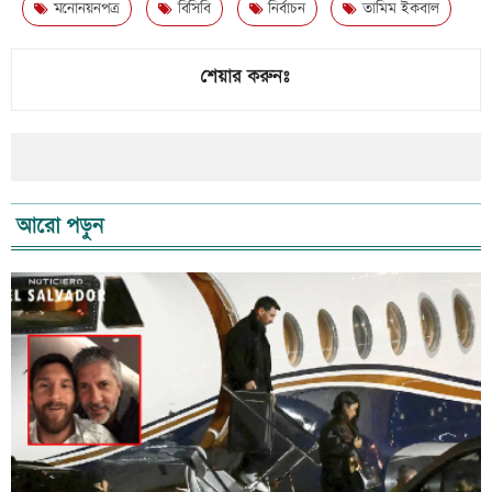
মনোনয়নপত্র
বিসিবি
নির্বাচন
তামিম ইকবাল
শেয়ার করুনঃ
আরো পড়ুন