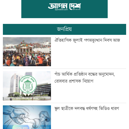
মহাস্থানগড়ে নির্মাণকাজে স্থিতাবস্থা, আপিলের
অনুমতি
জনপ্রিয়
বাংলা কিউআর নিয়ে আলেমদের সঙ্গে
ঐতিহাসিক জুলাই গণঅভ্যুত্থান দিবস আজ
ইসলামী ব্যাংকেরমতবিনিময় সভা
অস্বাভাবিক দর বৃদ্ধির কারণ জানেনা
পাঁচ আর্থিক প্রতিষ্ঠান বন্ধের অনুমোদন,
ইউনাইটেড ইন্স্যুরেন্স
রোববার প্রশাসক নিয়োগ
রাষ্ট্রপতি নির্বাচনে বিএনপির ২ মনোনয়নপত্র
স্কুল ছাত্রীকে দলবদ্ধ ধর্ষণসহ ভিডিও ধারণ
সংগ্রহ