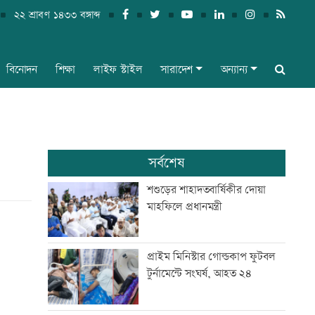
২২ শ্রাবণ ১৪৩৩ বঙ্গাব্দ
বিনোদন
শিক্ষা
লাইফ স্টাইল
সারাদেশ
অন্যান্য
সর্বশেষ
শশুড়ের শাহাদতবার্ষিকীর দোয়া
মাহফিলে প্রধানমন্ত্রী
প্রাইম মিনিস্টার গোল্ডকাপ ফুটবল
টুর্নামেন্টে সংঘর্ষ, আহত ২৪