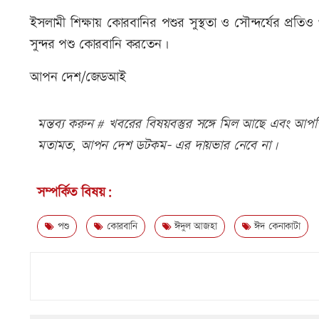
ইসলামী শিক্ষায় কোরবানির পশুর সুস্থতা ও সৌন্দর্যের প্রতিও
সুন্দর পশু কোরবানি করতেন।
আপন দেশ/জেডআই
মন্তব্য করুন # খবরের বিষয়বস্তুর সঙ্গে মিল আছে এবং আপত্ত
মতামত, আপন দেশ ডটকম- এর দায়ভার নেবে না।
সম্পর্কিত বিষয়:
পশু
কোরবানি
ঈদুল আজহা
ঈদ কেনাকাটা