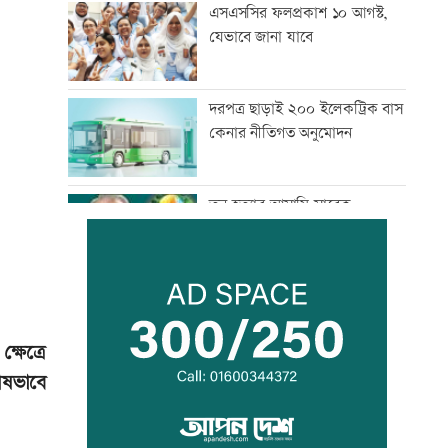
এসএসসির ফলপ্রকাশ ১০ আগস্ট,
যেভাবে জানা যাবে
দরপত্র ছাড়াই ২০০ ইলেকট্রিক বাস
কেনার নীতিগত অনুমোদন
তনু হত্যার আসামি সাবেক
সেনাসদস্য হাফিজুরকে
আত্মসমর্পণের নির্দেশ
দুদকের মামলায় ঢাকা ব্যাংকের ৪
কর্মকর্তার কারাদণ্ড
ষেত্রে
েষভাবে
জিয়াউর রহমান দেশে প্রথম সবুজ
বিপ্লবের ডাক দিয়েছিলেন:
পরিবেশমন্ত্রী