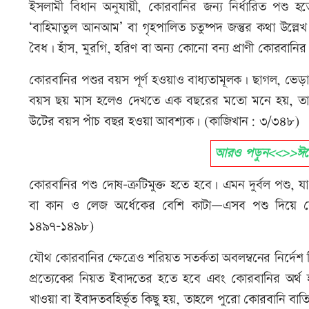
ইসলামী বিধান অনুযায়ী, কোরবানির জন্য নির্ধারিত পশু হ
‘বাহিমাতুল আনআম’ বা গৃহপালিত চতুষ্পদ জন্তুর কথা উল্লেখ
বৈধ। হাঁস, মুরগি, হরিণ বা অন্য কোনো বন্য প্রাণী কোরবানির
কোরবানির পশুর বয়স পূর্ণ হওয়াও বাধ্যতামূলক। ছাগল, ভেড়া
বয়স ছয় মাস হলেও দেখতে এক বছরের মতো মনে হয়, তা কো
উটের বয়স পাঁচ বছর হওয়া আবশ্যক। (কাজিখান: ৩/৩৪৮)
আরও পড়ুন<<>>ঈদ
কোরবানির পশু দোষ-ত্রুটিমুক্ত হতে হবে। এমন দুর্বল পশু,
বা কান ও লেজ অর্ধেকের বেশি কাটা—এসব পশু দিয়ে ক
১৪৯৭-১৪৯৮)
যৌথ কোরবানির ক্ষেত্রেও শরিয়ত সতর্কতা অবলম্বনের নির্দেশ
প্রত্যেকের নিয়ত ইবাদতের হতে হবে এবং কোরবানির অর্থ হ
খাওয়া বা ইবাদতবহির্ভূত কিছু হয়, তাহলে পুরো কোরবানি বা