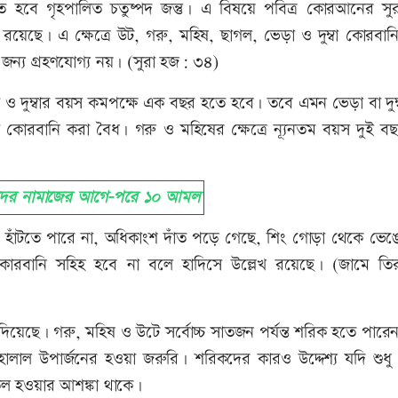
তে হবে গৃহপালিত চতুষ্পদ জন্তু। এ বিষয়ে পবিত্র কোরআনের সু
 রয়েছে। এ ক্ষেত্রে উট, গরু, মহিষ, ছাগল, ভেড়া ও দুম্বা কোরবান
 জন্য গ্রহণযোগ্য নয়। (সুরা হজ: ৩৪)
 ও দুম্বার বয়স কমপক্ষে এক বছর হতে হবে। তবে এমন ভেড়া বা দুম্
রবানি করা বৈধ। গরু ও মহিষের ক্ষেত্রে ন্যূনতম বয়স দুই ব
ের নামাজের আগে-পরে ১০ আমল
 যা হাঁটতে পারে না, অধিকাংশ দাঁত পড়ে গেছে, শিং গোড়া থেকে ভে
োরবানি সহিহ হবে না বলে হাদিসে উল্লেখ রয়েছে। (জামে তি
 দিয়েছে। গরু, মহিষ ও উটে সর্বোচ্চ সাতজন পর্যন্ত শরিক হতে পার
ালাল উপার্জনের হওয়া জরুরি। শরিকদের কারও উদ্দেশ্য যদি শুধ
তিল হওয়ার আশঙ্কা থাকে।