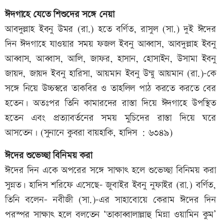
ঈদগাহে যেতে শিশুদের সঙ্গে নেয়া
আবদুল্লাহ ইবনু উমর (রা.) হতে বর্ণিত, রাসুল (সা.) দুই ঈদের
দিন ঈদগাহে যাওয়ার সময় ফজল ইবনু আব্বাস, আবদুল্লাহ ইবনু
আব্বাস, আব্বাস, আলি, জাফর, হাসান, হোসাইন, উসামা ইবনু
জায়দ, জায়দ ইবনু হারিসা, আয়মান ইবনু উম্মু আয়মান (রা.)-কে
সঙ্গে নিয়ে উচ্চস্বরে তাকবির ও তাহলিল পাঠ করতে করতে বের
হতেন। অতঃপর তিনি কামারদের রাস্তা দিয়ে ঈদগাহে উপস্থিত
হতেন এবং প্রত্যাবর্তনের সময় মুচিদের রাস্তা দিয়ে ঘরে
আসতেন। (সুনানে কুবরা বায়হাকি, হাদিস : ৬৩৪৯)
ঈদের শুভেচ্ছা বিনিময় করা
ঈদের দিন একে অপরের সঙ্গে সাক্ষাৎ হলে শুভেচ্ছা বিনিময় করা
সুন্নত। হাদিস শরিফে এসেছে- জুবাইর ইবনু নুফাইর (রা.) বর্ণিত,
তিনি বলেন- নবীজী (সা.)-এর সাহাবোয়ে কেরাম ঈদের দিন
পরস্পর সাক্ষাৎ হলে বলতেন ‘তাকাব্বালাল্লাহু মিন্না ওয়ামিন কুম’