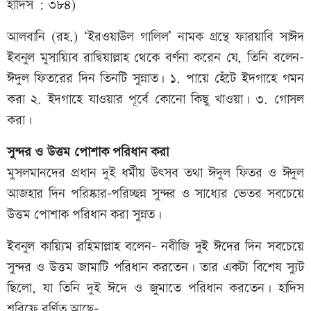
হাদিস : ৩৮৪)
আলবানি (রহ.) ‘ইরওয়াউল গালিল’ নামক গ্রন্থে ফারয়াবি সাঈদ
ইবনুল মুসায়‌্যিব রাদ্বিয়াল্লাহ থেকে বর্ণনা করেন যে, তিনি বলেন-
ঈদুল ফিতরের দিন তিনটি সুন্নাত। ১. পায়ে হেঁটে ইদগাহে গমন
করা ২. ইদগাহে যাওয়ার পূর্বে কোনো কিছু খাওয়া। ৩. গোসল
করা।
সুন্দর ও উত্তম পোশাক পরিধান করা
মুসলমানদের প্রধান দুই ধর্মীয় উৎসব তথা ঈদুল ফিতর ও ঈদুল
আজহার দিন পরিষ্কার-পরিচ্ছন্ন সুন্দর ও সাধ‌্যের ভেতর সবচেয়ে
উত্তম পোশাক পরিধান করা সুন্নত।
ইবনুল কায়্যিম রহিমাল্লাহ বলেন- নবীজি দুই ঈদের দিন সবচেয়ে
সুন্দর ও উত্তম জামাটি পরিধান করতেন। তার একটা বিশেষ স্যুট
ছিলো, যা তিনি দুই ঈদে ও জুমাতে পরিধান করতেন। হাদিস
শরিফে বর্ণিত আছে-