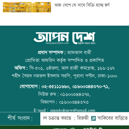
বাংলাদেশি পাঁচ হাজার কৃষি শ্রমিক নেবে
আজ দেশে যে দামে বিক্রি হচ্ছে স্বর্ণ
ওমান
স্বর্ণ খাতকে আনুষ্ঠানিক কাঠামোয় আনছে
আজ বিশ্ব বন্ধু দিবস
সরকার, মতামত চাইল মন্ত্রণালয়
প্রধান সম্পাদক:
আফজাল বারী
প্রোমিতা আফরিন কর্তৃক সম্পাদিত ও প্রকাশিত
অফিস:
সি-৫০১, ৬ষ্ঠতলা, আল রাজী কমপ্লেক্স, ১৬৬-১৬৭
গবেষণা-দক্ষতা উন্নয়নে বাংলাদেশ-অস্ট্রেলিয়ার
প্রতিমন্ত্রীকে ঘিরে ভাইরাল ভিডিওতে ছবি
শহীদ সৈয়দ নজরুল ইসলাম সরণি, পুরানা পল্টন, ঢাকা-১০০০
নতুন উদ্যোগ
জুড়ে অপপ্রচার: এলিন
যোগাযোগ:
০২-৫৫১১১৬৬০
,
০১৬০০৩৪৪৩৭০-৭১,
নিউজ রুম:
০১৬০০৩৪৪৩৭২,
বিজ্ঞাপন:
০১৬০০৩৪৪৩৭৩
বিমানবন্দরে বাড়ছে নিরাপত্তা, বসছে অ্যান্টি-
বিশ্ব মাতৃদুগ্ধ দিবস আজ
E-mail:
apandeshnews@gmail.com
ড্রোন সিস্টেম
শীর্ষ সংবাদ:
ুদ্ধে একটি দল চক্রান্ত করছে : রিজভী
সাকিবের বাড়িতে হামলার পর
©
২০২৬ |
আপন দেশ ডটকম
কর্তৃক সর্বসত্ব ® সংরক্ষিত | উন্নয়নে