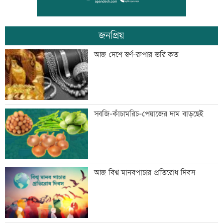
কারাদণ্ড
জনপ্রিয়
জিয়াউর রহমান দেশে প্রথম সবুজ বিপ্লবের
আজ দেশে স্বর্ণ-রুপার ভরি কত
ডাক দিয়েছিলেন: পরিবেশমন্ত্রী
প্রথম শ্রেণিতে ভর্তি লটারিতে
সবজি-কাঁচামরিচ-পেয়াজের দাম বাড়ছেই
মেঘনার ভাঙনরোধে জিও ব্যাগ প্রকল্পে
আজ বিশ্ব মানবপাচার প্রতিরোধ দিবস
অনিয়ম, এলাকাবাসীর মানববন্ধন