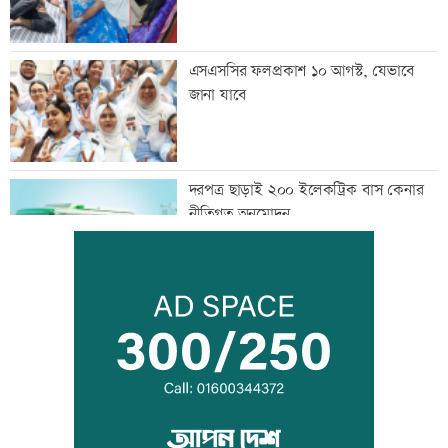
এসএসসির ফলপ্রকাশ ১০ আগস্ট, যেভাবে
জানা যাবে
দরপত্র ছাড়াই ২০০ ইলেকট্রিক বাস কেনার
নীতিগত অনুমোদন
তনু হত্যার আসামি সাবেক সেনাসদস্য
হাফিজুরকে আত্মসমর্পণের নির্দেশ
দুদকের মামলায় ঢাকা ব্যাংকের ৪ কর্মকর্তার