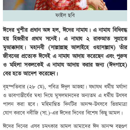
ফাইল ছবি
ঈদের খুশীর প্রধান অঙ্গ হল, ঈদের নামায। এ নামায বিধিবদ্ধ
হয় হিজরীর প্রথম সনেই। এ নামায ২ রাকআত সুন্নাতে
মুআক্কাদাহ। মহানবী (সাল্লাল্লাহু আলাইহে ওয়াসাল্লাম) তাঁর
জীবনের প্রত্যেক ঈদেই এ নামায আদায় করেছেন এবং পুরুষ
ও মহিলা সকলকেই এ নামায আদায় করার জন্য (ঈদগাহে)
বের হতে আদেশ করেছেন।
বৃহস্পতিবার (২৮ মে), পবিত্র ঈদুল আজহা। যথাযথ ধর্মীয় মর্যাদা
ও ভাবগাম্ভীর্যের মধ্য দিয়ে মুসলমানদের অন্যতম এ ধর্মীয় উৎসব
পালন করা হবে। মহিমান্বিত দিনটির আনন্দ-উৎসবে ভিন্নমাত্রা
যোগ করবে নবীজি (সা.)-এর ঈদের দিনের বিশেষ কিছু আমল।
ঈদের দিনের এসব চমৎকার আমল আমাদের ঈদ আনন্দ বহুগুণ