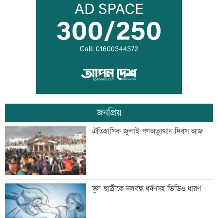
‘আরেকটি বিশ্বকাপ খেলার সামর্থ্য নেই’
আমিরাতে ঈদে মিলাদুন্নবী ও জাতীয় দিবসের
ছুটি ঘোষণা
জনপ্রিয়
তনু হত্যায় সাবেক সেনা সদস্য হাফিজুর ফের
ঐতিহাসিক জুলাই গণঅভ্যুত্থান দিবস আজ
গ্রেফতার
‘জীবনের সবচেয়ে খারাপ সিদ্ধান্ত ছিল কপালে
স্কুল ছাত্রীকে দলবদ্ধ ধর্ষণসহ ভিডিও ধারণ
ইনজেকশন’