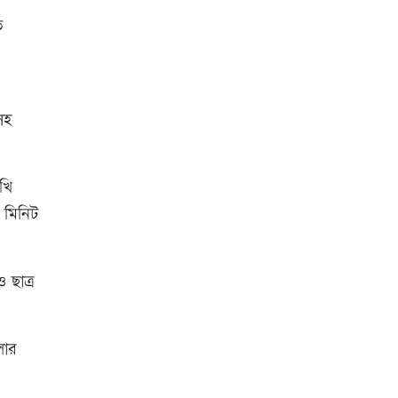
ত
সহ
খি
 মিনিট
 ছাত্র
লার