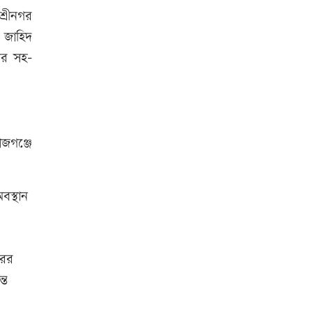
্রীনগর
 জাহিদ
য়র সহ-
াজগঞ্জে
বস্থান
রের
তে