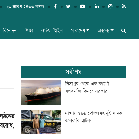
২৩ শ্রাবণ ১৪৩৩ বঙ্গাব্দ
বিনোদন
শিক্ষা
লাইফ স্টাইল
সারাদেশ
অন্যান্য
সর্বশেষ
সিঙ্গাপুর থেকে এক কার্গো
এলএনজি কিনবে সরকার
মান্দায় ২৯৬ বোতলসহ দুই মাদক
ংগঠনের
কারবারি আটক
 অবরোধ,