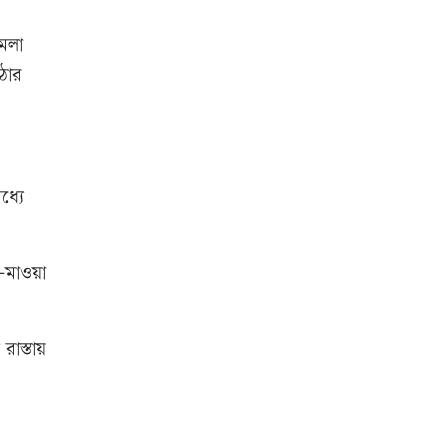
শিক্ষার্থীসহ নিহত ৪
মলা
ঠোর
তুচ্ছ ঘটনায় বাকৃবির দুই হলের
শিক্ষার্থীদের সংঘর্ষ, আহত ৪
ধ্যে
-মাওয়া
রাস্তায়