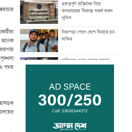
গুরুত্বপূর্ণ ব্যক্তিদের নিয়ে
ৈরাচার
অপপ্রচারের বিরুদ্ধে সতর্ক করল
পুলিশ
র্মীরা
নিরাপত্তা পেলে দেশে ফিরতে চান
সাকিব
হ অনেক
জায়গায়
ৃঙ্খলা
সাকিবের দেশে ফেরার সুযোগ
 এ সময়
নেই: ক্রীড়া প্রতিমন্ত্রী
শিল্পকলায় বিনামূল্যে ৬ সিনেমা
দেখা যাবে
মহাসড়ক
্যালয়ের
দিল্লিতে শেখ হাসিনার বক্তব্যে
ভারতের সমর্থন নেই: রণধীর
জয়সওয়াল