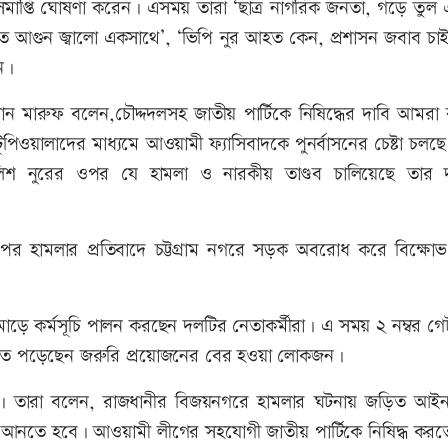
েশ সমাপ্তি ঘোষণা করেন। এসময় তারা ‘ছাত্র নাগরিক জনতা, গড়ে তুল
তে আগুন জ্বালো একসাথে’, ‘ভিপি নুর আহত কেন, প্রশাসন জবাব চাই
ন।
ন মারুফ বলেন,চৌদ্দদলসহ জাতীয় পার্টিকে নিষিদ্ধের দাবি আমরা 
ুপিওয়ালাদের মাধ্যমে আওয়ামী ফ্যাসিবাদকে পুনর্বাসনের চেষ্টা চল
পুলিশ নুরের ওপর যে হামলা ও নারকীয় তাণ্ডব চালিয়েছে তার 
 হামলার প্রতিবাদে চট্টগ্রাম নগরে সড়ক অবরোধ করে বিক্ষো
োড়ে কর্মসূচি পালন করছেন দলটির নেতাকর্মীরা। এ সময় ২ নম্বর গ
তিতে পড়েছেন জরুরি প্রয়োজনের বের হওয়া লোকজন।
েন। তারা বলেন, রাজধানীর বিজয়নগরে হামলার ঘটনায় জড়িত আইনশ
 আনতে হবে। আওয়ামী লীগের সহযোগী জাতীয় পার্টিকে নিষিদ্ধ করত