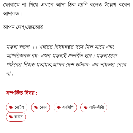
ফোরামে না গিয়ে এখানে আসা ঠিক হয়নি বলেও উল্লেখ করেন
আদালত।
আপন দেশ/জেডআই
মন্তব্য করুন ।। খবরের বিষয়বস্তুর সঙ্গে মিল আছে এবং
আপত্তিজনক নয়- এমন মন্তব্যই প্রদর্শিত হবে। মন্তব্যগুলো
পাঠকের নিজস্ব মতামত,আপন দেশ ডটকম- এর দায়ভার নেবে
না।
সম্পর্কিত বিষয়:
নোটিশ
নেতা
এনসিপি
আইনজীবী
আইন