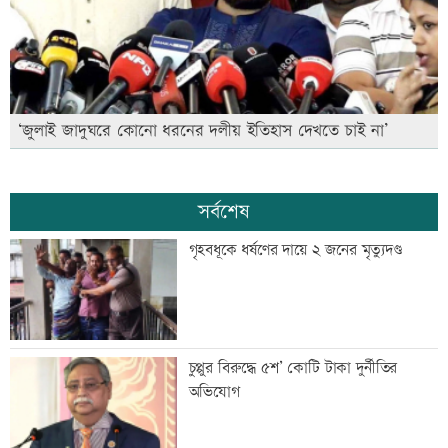
‘জুলাই জাদুঘরে কোনো ধরনের দলীয় ইতিহাস দেখতে চাই না’
সর্বশেষ
গৃহবধূকে ধর্ষণের দায়ে ২ জনের মৃত্যুদণ্ড
চুপ্পুর বিরুদ্ধে ৫শ’ কোটি টাকা দুর্নীতির
অভিযোগ