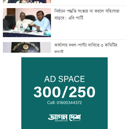
নির্বাচন পদ্ধতি সংস্কার না করলে সহিংসতা
বাড়বে: এবি পার্টি
কার্যালয় দখল-পাল্টা দাবিতে ৩ কমিটির
লড়াই
প্রেমিকার সঙ্গে ঘুরতে গিয়ে প্রেমিক নিহত
হাম উপসর্গে আরও ৫ শিশুর মৃত্যু