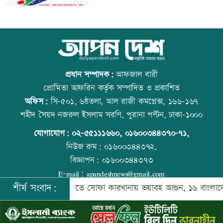
মানবিক বিভাগের অর্ধেকের বেশি শিক্ষার্থী
আজ স্বর্ণ-রুপা যে দামে বিক্রি হচ্ছে
অকৃতকার্য
প্রধান সম্পাদক:
আফজাল বারী
প্রোমিতা আফরিন কর্তৃক সম্পাদিত ও প্রকাশিত
অফিস:
সি-৫০১, ৬ষ্ঠতলা, আল রাজী কমপ্লেক্স, ১৬৬-১৬৭
মেধার শতভাগ নিরপেক্ষ মূল্যায়ন নিশ্চিত করা
কাঁচা মরিচের দাম কমলেও ডিমের দাম
শহীদ সৈয়দ নজরুল ইসলাম সরণি, পুরানা পল্টন, ঢাকা-১০০০
হয়েছে: মাহ্দী আমিন
বাড়তি
যোগাযোগ:
০২-৫৫১১১৬৬০
,
০১৬০০৩৪৪৩৭০-৭১,
নিউজ রুম:
০১৬০০৩৪৪৩৭২,
বিজ্ঞাপন:
০১৬০০৩৪৪৩৭৩
এসএসসির ফলাফল পুনর্নিরীক্ষণের আবেদন
ট্রেনের ধাক্কায় শিক্ষার্থীসহ নিহত ৪
E-mail:
apandeshnews@gmail.com
করবেন যেভাবে
শীর্ষ সংবাদ:
িশনার
সৌদিতে সোফা কারখানায় ভয়াবহ আগুন, ১৬ বাংলাদেশি নিহত
©
২০২৬ |
আপন দেশ ডটকম
কর্তৃক সর্বসত্ব ® সংরক্ষিত | উন্নয়নে
ইমিথমেকারস.কম