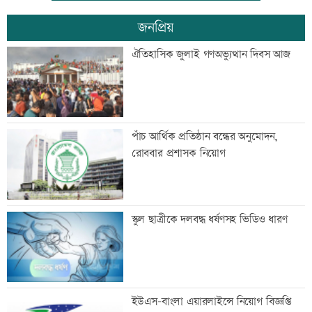
জনপ্রিয়
সূচকের উত্থানে লেনদেন ৯০৮ কোটি টাকা
ঐতিহাসিক জুলাই গণঅভ্যুত্থান দিবস আজ
শেখ হাসিনা-হাদির খুনিদের ফেরত চায়
পাঁচ আর্থিক প্রতিষ্ঠান বন্ধের অনুমোদন,
বাংলাদেশ
রোববার প্রশাসক নিয়োগ
বেসরকারি গবেষণা সংস্থা সিপিডিতে চাকরির
স্কুল ছাত্রীকে দলবদ্ধ ধর্ষণসহ ভিডিও ধারণ
সুযোগ
আলোচনা খুব ভালো হয়েছে, সবই ইতিবাচক:
ইউএস-বাংলা এয়ারলাইন্সে নিয়োগ বিজ্ঞপ্তি
ভারতের হাইকমিশনার