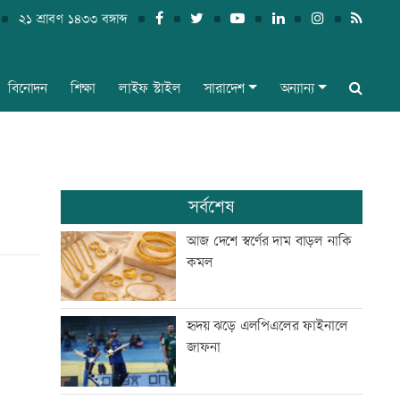
২১ শ্রাবণ ১৪৩৩ বঙ্গাব্দ
বিনোদন
শিক্ষা
লাইফ স্টাইল
সারাদেশ
অন্যান্য
সর্বশেষ
আজ দেশে স্বর্ণের দাম বাড়ল নাকি
কমল
হৃদয় ঝড়ে এলপিএলের ফাইনালে
জাফনা