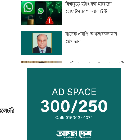
বিশ্বজুড়ে হঠাৎ বন্ধ হাজারো
হোয়াটসঅ্যাপ অ্যাকাউন্ট
সাবেক এমপি আখতারুজ্জামান
গ্রেফতার
ফ্যাসিবাদের পুনরুত্থান রোধে জাতীয়
ঐক্য দৃঢ় করতে হবে: মাহদী আমিন
মাগুরায় সাকিব আল হাসানের
বাড়িতে হামলা
ুলেটরি
জুলাই সনদ নিয়ে উত্তাল কুড়িগ্রামের
রাজপথ