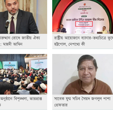
ুনরুত্থান রোধে জাতীয় ঐক্য
রাষ্ট্রীয় আয়োজনে ব্যানার-তথ্যচিত্রে ভুল
: মাহদী আমিন
হট্টগোল, নেপথ্যে কী
নুষ্ঠানে বিশৃঙ্খলা, ভারপ্রাপ্ত
সাবেক যুগ্ম সচিব সৈয়দ জগলুল পাশা
ভ
গ্রেফতার