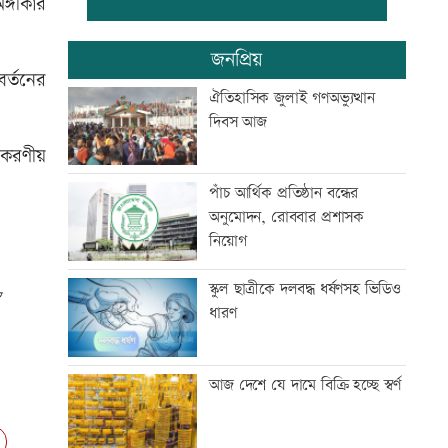
ঙ্গীকার
মাতারবাড়ি কয়লা বিদ্যুৎকেন্দ্র ঘুরে
জনপ্রিয়
দেখলেন প্রধানমন্ত্রী
বর্তনের
ঐতিহাসিক জুলাই গণঅভ্যুত্থান
দিবস আজ
সিটি ব্যাংকের কার্ড স্পর্শ করলেই
 করণীয়
টাকা দেবে এটিএম
পাঁচ আর্থিক প্রতিষ্ঠান বন্ধের
অনুমোদন, রোববার প্রশাসক
মহাস্থানগড়ে নির্মাণকাজে স্থিতাবস্থা,
নিয়োগ
আপিলের অনুমতি
স্কুল ছাত্রীকে দলবদ্ধ ধর্ষণসহ ভিডিও
ধারণ
বাংলা কিউআর নিয়ে আলেমদের
সঙ্গে ইসলামী ব্যাংকেরমতবিনিময়
সভা
আজ দেশে যে দামে বিক্রি হচ্ছে স্বর্ণ
অস্বাভাবিক দর বৃদ্ধির কারণ জানেনা