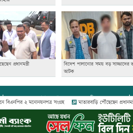
ছেন প্রধানমন্ত্রী
বিদেশ পালানোর সময় বড় সাজ্জাদের 
আটক
প্রধান সম্পাদক:
আফজাল বারী
বিএনপির ২ মনোনয়নপত্র সংগ্রহ
মাতারবাড়ি পৌঁছেছেন প্রধানমন্ত্রী
প্রোমিতা আফরিন কর্তৃক সম্পাদিত ও প্রকাশিত
অফিস:
সি-৫০১, ৬ষ্ঠতলা, আল রাজী কমপ্লেক্স, ১৬৬-১৬৭
শহীদ সৈয়দ নজরুল ইসলাম সরণি, পুরানা পল্টন, ঢাকা-১০০০