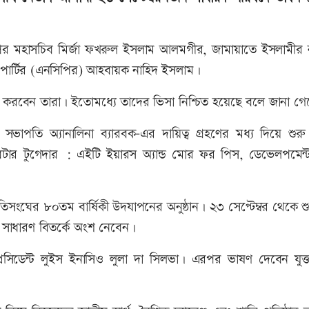
এনপির মহাসচিব মির্জা ফখরুল ইসলাম আলমগীর, জামায়াতে ইসলামীর 
িক পার্টির (এনসিপির) আহবায়ক নাহিদ ইসলাম।
 ত্যাগ করবেন তারা। ইতোমধ্যে তাদের ভিসা নিশ্চিত হয়েছে বলে জানা গ
াচিত সভাপতি অ্যানালিনা ব্যারবক-এর দায়িত্ব গ্রহণের মধ্য দিয়ে শু
ার টুগেদার : এইটি ইয়ারস অ্যান্ড মোর ফর পিস, ডেভেলপমেন্ট অ
জাতিসংঘের ৮০তম বার্ষিকী উদযাপনের অনুষ্ঠান। ২৩ সেপ্টেম্বর থেকে শ
নরা সাধারণ বিতর্কে অংশ নেবেন।
েসিডেন্ট লুইস ইনাসিও লুলা দা সিলভা। এরপর ভাষণ দেবেন যুক্তরা