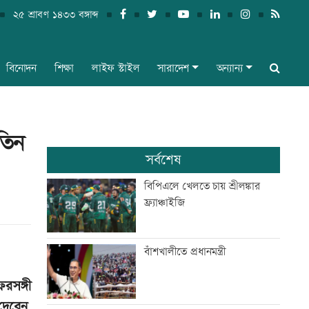
২৫ শ্রাবণ ১৪৩৩ বঙ্গাব্দ
বিনোদন
শিক্ষা
লাইফ স্টাইল
সারাদেশ
অন্যান্য
তিন
সর্বশেষ
বিপিএলে খেলতে চায় শ্রীলঙ্কার
ফ্র্যাঞ্চাইজি
বাঁশখালীতে প্রধানমন্ত্রী
রসঙ্গী
দেবেন,