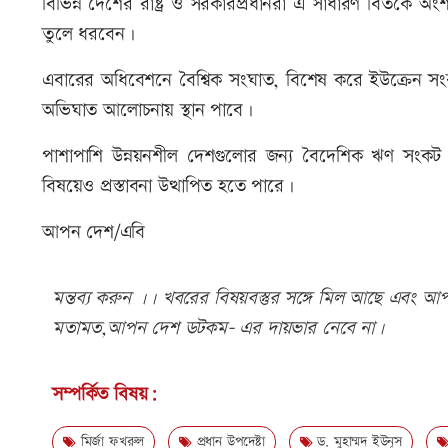
বিভিন্ন দেশের রাষ্ট্র ও সরকারপ্রধানরা এ সাধারণ বিতর্কে অংশ ন
তুলে ধরবেন।
এবারের অধিবেশনে বৈশ্বিক সংঘাত, বিশেষ করে ইউক্রেন সংকট, ম
অভিঘাত আলোচনায় স্থান পাবে।
পাশাপাশি উন্নয়নশীল দেশগুলোর জন্য বৈদেশিক ঋণ সংকট মো
বিষয়েও প্রস্তাবনা উত্থাপিত হতে পারে।
আপন দেশ/এবি
মন্তব্য করুন ।। খবরের বিষয়বস্তুর সঙ্গে মিল আছে এবং আপত্
মতামত,আপন দেশ ডটকম- এর দায়ভার নেবে না।
সম্পর্কিত বিষয়:
মির্জা ফখরুল
প্রধান উপদেষ্টা
ড. মুহাম্মদ ইউনূস