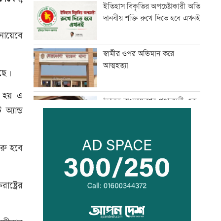
ইতিহাস বিকৃতির অপচেষ্টাকারী অতি
দানবীয় শক্তি রুখে দিতে হবে এখনই
নায়েবে
স্বামীর ওপর অভিমান করে
আত্মহত্যা
েছে।
রু হয় এ
‘ভারত-বাংলাদেশের প্রধানমন্ত্রী এক
্যান্ড
হলে, অনেক সমস্যার সমাধান সম্ভব’
ুরু হবে
জামায়াত জোটের রাষ্ট্রপতি প্রার্থী
অলি আহমদ
ষ্ট্রের
অবশেষে ঢাকায় ফিরল রোমে
আটকে থাকা বিমানের উড়োজাহাজ