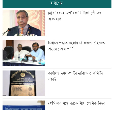
সর্বশেষ
চুপ্পুর বিরুদ্ধে ৫শ’ কোটি টাকা দুর্নীতির
অভিযোগ
নির্বাচন পদ্ধতি সংস্কার না করলে সহিংসতা
বাড়বে: এবি পার্টি
কার্যালয় দখল-পাল্টা দাবিতে ৩ কমিটির
লড়াই
প্রেমিকার সঙ্গে ঘুরতে গিয়ে প্রেমিক নিহত