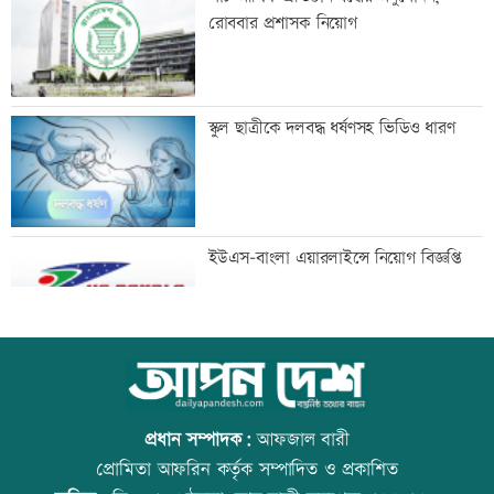
সুযোগ
রোববার প্রশাসক নিয়োগ
আলোচনা খুব ভালো হয়েছে, সবই ইতিবাচক:
স্কুল ছাত্রীকে দলবদ্ধ ধর্ষণসহ ভিডিও ধারণ
ভারতের হাইকমিশনার
মানবিক বিভাগের অর্ধেকের বেশি শিক্ষার্থী
ইউএস-বাংলা এয়ারলাইন্সে নিয়োগ বিজ্ঞপ্তি
অকৃতকার্য
মেধার শতভাগ নিরপেক্ষ মূল্যায়ন নিশ্চিত করা
আজ স্বর্ণ-রুপা যে দামে বিক্রি হচ্ছে
হয়েছে: মাহ্দী আমিন
প্রধান সম্পাদক:
আফজাল বারী
প্রোমিতা আফরিন কর্তৃক সম্পাদিত ও প্রকাশিত