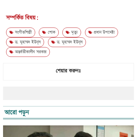
সম্পর্কিত বিষয়:
সংগীতশিল্পী
শোক
মৃত্যু
প্রধান উপদেষ্টা
ড. মুহাম্মদ ইউনূস
ড. মুহাম্মদ ইউনূস
অন্তর্বতীকালীন সরকার
শেয়ার করুনঃ
আরো পড়ুন