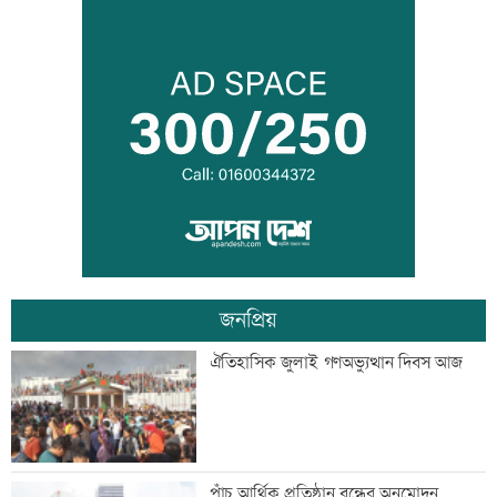
হাম উপসর্গে আরও ৫ শিশুর মৃত্যু
সূচকের উত্থানে লেনদেন ৯০৮ কোটি টাকা
জনপ্রিয়
শেখ হাসিনা-হাদির খুনিদের ফেরত চায়
ঐতিহাসিক জুলাই গণঅভ্যুত্থান দিবস আজ
বাংলাদেশ
বেসরকারি গবেষণা সংস্থা সিপিডিতে চাকরির
পাঁচ আর্থিক প্রতিষ্ঠান বন্ধের অনুমোদন,