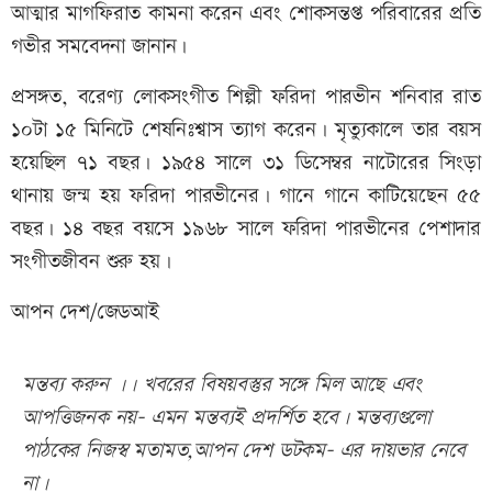
আত্মার মাগফিরাত কামনা করেন এবং শোকসন্তপ্ত পরিবারের প্রতি
গভীর সমবেদনা জানান।
প্রসঙ্গত, বরেণ্য লোকসংগীত শিল্পী ফরিদা পারভীন শনিবার রাত
১০টা ১৫ মিনিটে শেষনিঃশ্বাস ত্যাগ করেন। মৃত্যুকালে তার বয়স
হয়েছিল ৭১ বছর। ১৯৫৪ সালে ৩১ ডিসেম্বর নাটোরের সিংড়া
থানায় জন্ম হয় ফরিদা পারভীনের। গানে গানে কাটিয়েছেন ৫৫
বছর। ১৪ বছর বয়সে ১৯৬৮ সালে ফরিদা পারভীনের পেশাদার
সংগীতজীবন শুরু হয়।
আপন দেশ/জেডআই
মন্তব্য করুন ।। খবরের বিষয়বস্তুর সঙ্গে মিল আছে এবং
আপত্তিজনক নয়- এমন মন্তব্যই প্রদর্শিত হবে। মন্তব্যগুলো
পাঠকের নিজস্ব মতামত,আপন দেশ ডটকম- এর দায়ভার নেবে
না।