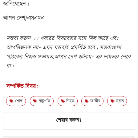
জানিয়েছেন।
আপন দেশ/এসএমএ
মন্তব্য করুন ।। খবরের বিষয়বস্তুর সঙ্গে মিল আছে এবং
আপত্তিজনক নয়- এমন মন্তব্যই প্রদর্শিত হবে। মন্তব্যগুলো
পাঠকের নিজস্ব মতামত,আপন দেশ ডটকম- এর দায়ভার নেবে
না।
সম্পর্কিত বিষয়:
শোক
রাষ্ট্রপতি
নিহত
জাতীয়
ইরান
শেয়ার করুনঃ