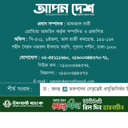
লক্ষ্মীপুর জেলা প্রশাসনের ১৪ কর্মকর্তা-
আজ বিশ্ব বন্ধু দিবস
কর্মচারীর বিদায়ী সংবর্ধনা
প্রধান সম্পাদক:
আফজাল বারী
প্রোমিতা আফরিন কর্তৃক সম্পাদিত ও প্রকাশিত
অফিস:
সি-৫০১, ৬ষ্ঠতলা, আল রাজী কমপ্লেক্স, ১৬৬-১৬৭
সব শর্ত মেনে নিলে হরমুজ খুলবো: ইরান
কোরআন-হাদিসে নামাজ না পড়ার শাস্তি
শহীদ সৈয়দ নজরুল ইসলাম সরণি, পুরানা পল্টন, ঢাকা-১০০০
যোগাযোগ:
০২-৫৫১১১৬৬০
,
০১৬০০৩৪৪৩৭০-৭১,
নিউজ রুম:
০১৬০০৩৪৪৩৭২,
বিজ্ঞাপন:
০১৬০০৩৪৪৩৭৩
মেসির বাবা মারা গেছেন
আজ স্বর্ণ-রুপা যে দামে বিক্রি হচ্ছে
E-mail:
apandeshnews@gmail.com
শীর্ষ সংবাদ:
মদকে গুম করা হয়: তদন্ত
তরুণদের নেতৃত্বেই প্রযুক্তিনির্ভর উন্নয়ন হবে: 
©
২০২৬ |
আপন দেশ ডটকম
কর্তৃক সর্বসত্ব ® সংরক্ষিত | উন্নয়নে
ইমিথমেকারস.কম
বিএনপি গণমাধ্যমের স্বাধীনতায় বিশ্বাস করে:
আজ দেশে স্বর্ণের দাম বাড়ল নাকি কমলো
প্রতিমন্ত্রী টুকু