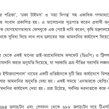
ত্রিকা’, ‘ঢাকা টাইমস’ ও ‘নয়া দিগন্ত’ সহ একাধিক গণমাধ্যম
য়ে সংবাদ প্রকাশিত হয়। এ আলোচনার সূত্রপাত করেন প্রবাসী অনুস
 যোগাযোগমাধ্যম ফেসবুকে এক পোস্টে দাবি করেন, কৃষি মন্ত্রণালয়
তিষ্ঠানকে সুবিধা দিয়ে লাখ লাখ ডলারের সার আমদানির কার্যাদেশ দিয়ে
েশ থেকে একই মানের ডাই-অ্যামোনিয়াম ফসফেট (ডিএপি) ও ট্রিপল
 আমদানি করার অনুমতি দিয়েছে, যা সরকারি ক্রয় নীতির সরাসরি লঙ্ঘ
 ইন্টারন্যাশনাল’ নামের একটি প্রতিষ্ঠানকে দুটি ভিন্ন কার্যাদেশে মি
 সার আমদানির অনুমতি দেয়া হয়। একই সময়ে ‘এনআরকে হোল্ডিং
ির কার্যাদেশ দেয়া হয়। প্রশ্ন উঠেছে, সর্বনিম্ন দরদাতাকে কাজ 
েকে ৬৯৪ ডলার/টন এবং লেবানন থেকে ৬৮৮ ডলার/টন দরে টিএস