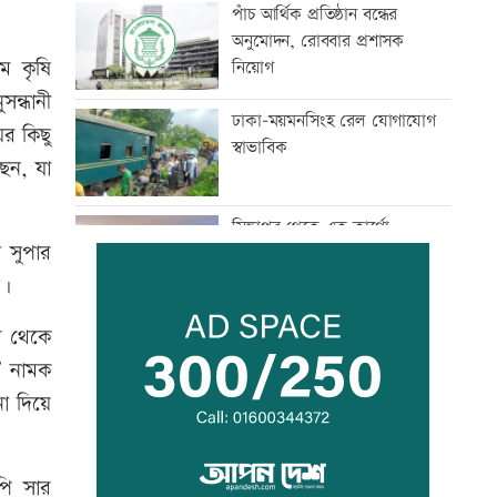
পাঁচ আর্থিক প্রতিষ্ঠান বন্ধের
অনুমোদন, রোববার প্রশাসক
ে কৃষি
নিয়োগ
ন্ধানী
ঢাকা-ময়মনসিংহ রেল যোগাযোগ
ের কিছু
স্বাভাবিক
ছেন, যা
সিঙ্গাপুর থেকে এক কার্গো
 সুপার
এলএনজি কিনবে সরকার
ন।
মান্দায় ২৯৬ বোতলসহ দুই মাদক
শর থেকে
কারবারি আটক
’ নামক
না দিয়ে
গুরুত্বপূর্ণ ব্যক্তিদের নিয়ে
অপপ্রচারের বিরুদ্ধে সতর্ক করল
পি সার
পুলিশ