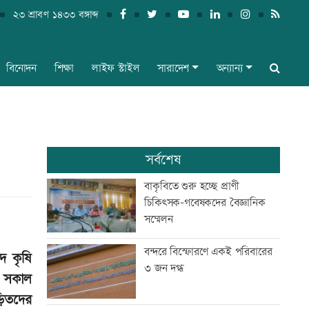
২৩ শ্রাবণ ১৪৩৩ বঙ্গাব্দ
বিনোদন
শিক্ষা
লাইফ স্টাইল
সারাদেশ
অন্যান্য
সর্বশেষ
বাকৃবিতে শুরু হচ্ছে প্রাণী
চিকিৎসক-গবেষকদের বৈজ্ঞানিক
সম্মেলন
বন্দরে বিস্ফোরণে একই পরিবারের
ে কৃষি
৩ জন দগ্ধ
) সকাল
ড়িতদের