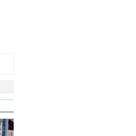
বিশ্ব মাতৃদুগ্ধ দিবস আজ
আজ দেশে স্বর্ণের দাম বাড়ল নাকি
কমলো
আনসার-ভিডিপির উদ্যোগে সড়ক
সংস্কার
আজ অস্ট্রেলিয়ার উদ্দেশ্যে দেশ
ছাড়বেন শান্তরা
রাজধানীতে ট্রেনের ধাক্কায়