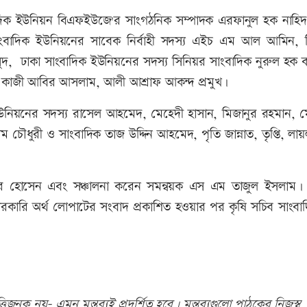
াদিক ইউনিয়ন বিএফইউজে'র সাংগঠনিক সম্পাদক এরফানুল হক নাহিদ
সাংবাদিক ইউনিয়নের সাবেক নির্বাহী সদস্য এইচ এম আল আমিন, 
সুদ, ঢাকা সাংবাদিক ইউনিয়নের সদস্য সিনিয়র সাংবাদিক নুরুল হক 
 কাজী আবির আসলাম, আলী আশ্রাফ আকন্দ প্রমুখ।
উনিয়নের সদস্য রাসেল আহমেদ, মেহেদী হাসান, মিজানুর রহমান, মো
ৌধুরী ও সাংবাদিক তাজ উদ্দিন আহমেদ, পৃতি জান্নাত, তৃপ্তি, লায়
ির হোসেন এবং সঞ্চালনা করেন সমন্বয়ক এস এম তাজুল ইসলাম। ব
রকারি অর্থ লোপাটের সংবাদ প্রকাশিত হওয়ার পর কৃষি সচিব সাংবা
িজনক নয়- এমন মন্তব্যই প্রদর্শিত হবে। মন্তব্যগুলো পাঠকের নিজস্ব