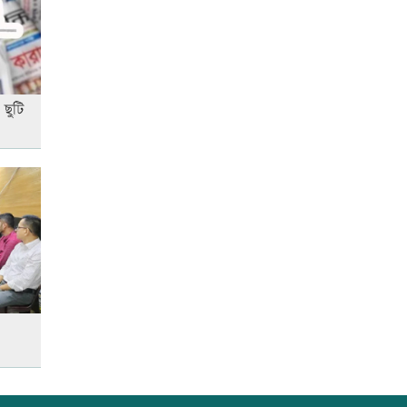
শিক্ষার্থীসহ নিহত ৪
তুচ্ছ ঘটনায় বাকৃবির দুই হলের
শিক্ষার্থীদের সংঘর্ষ, আহত ৪
 ছুটি