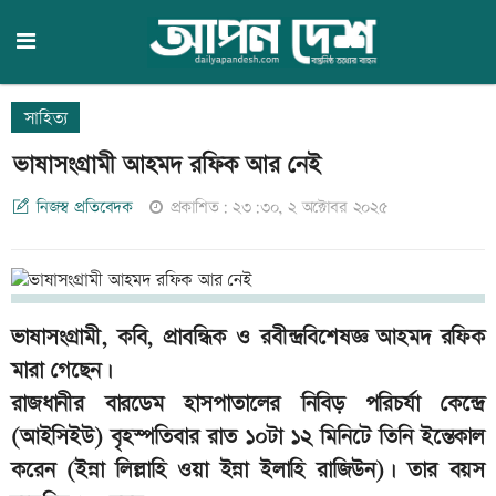
সাহিত্য
ভাষাসংগ্রামী আহমদ রফিক আর নেই
নিজস্ব প্রতিবেদক
প্রকাশিত: ২৩:৩০, ২ অক্টোবর ২০২৫
ভাষাসংগ্রামী, কবি, প্রাবন্ধিক ও রবীন্দ্রবিশেষজ্ঞ আহমদ রফিক
মারা গেছেন।
রাজধানীর বারডেম হাসপাতালের নিবিড় পরিচর্যা কেন্দ্রে
(আইসিইউ) বৃহস্পতিবার রাত ১০টা ১২ মিনিটে তিনি ইন্তেকাল
করেন (ইন্না লিল্লাহি ওয়া ইন্না ইলাহি রাজিউন)। তার বয়স