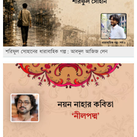
শরিফুল সোহানের ধারাবাহিক গল্প: আবদুল আজিজ লেন