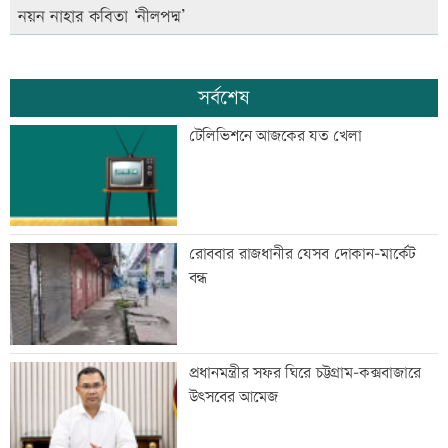
নয়ন নাহার কবিতা ‘নীলপদ্ম’
সর্বশেষ
টেলিভিশনে আজকের যত খেলা
রোববার রাজধানীর যেসব দোকান-মার্কেট
বন্ধ
প্রধানমন্ত্রীর সফর ঘিরে চট্টগ্রাম-কক্সবাজারে
উৎসবের আমেজ