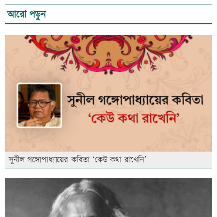
আরো পড়ুন
সুনীল গঙ্গোপাধ্যায়ের কবিতা ‘কেউ কথা রাখেনি’