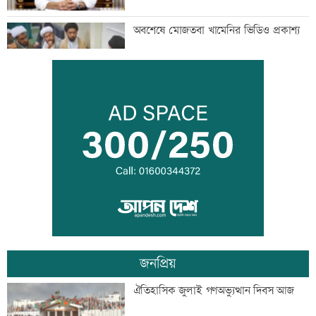
অবশেষে মোজতবা খামেনির ভিডিও প্রকাশ্য
আজ দেশে স্বর্ণের ভরি কত
ড্রেন নির্মাণ কাজে ধীরগতি, চরম বিপাকে
ব্যবসায়ীরা
জনপ্রিয়
নোয়াখালীতে পুকুরে পড়ে শিশুর মৃত্যু
ঐতিহাসিক জুলাই গণঅভ্যুত্থান দিবস আজ