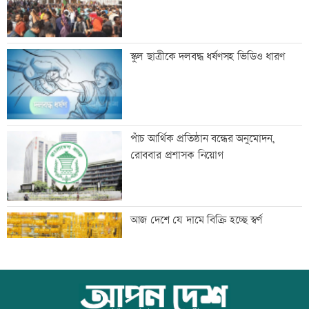
স্বামীর বিরুদ্ধে স্ত্রীর সংবাদ সম্মেলনে
স্কুল ছাত্রীকে দলবদ্ধ ধর্ষণসহ ভিডিও ধারণ
জয়সওয়ালের সঙ্গে মৃণাল ঠাকুরের প্রেমের
পাঁচ আর্থিক প্রতিষ্ঠান বন্ধের অনুমোদন,
গুঞ্জন
রোববার প্রশাসক নিয়োগ
ইউএনওদের মানুষের কল্যাণে কাজ করার
আজ দেশে যে দামে বিক্রি হচ্ছে স্বর্ণ
আহবান প্রধানমন্ত্রীর
কালীগঞ্জে ৩ মাদকসেবীকে কারাদণ্ড
আজ বিশ্ব বন্ধু দিবস