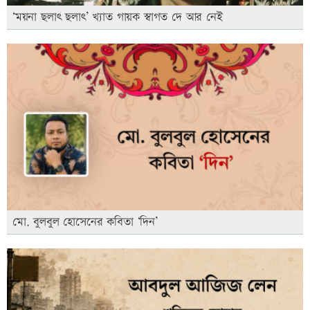
‘ময়না ছলাৎ ছলাৎ’ খ্যাত গায়ক স্বাগত দে আর নেই
মো. বুলবুল হোসেনের কবিতা ‘দিন’