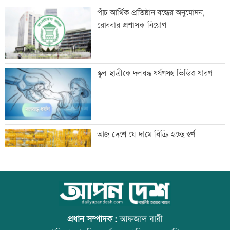
ইলিয়াস আলী গুম: উইং কমান্ডারের বিরুদ্ধে
পাঁচ আর্থিক প্রতিষ্ঠান বন্ধের অনুমোদন,
পরোয়ানা
রোববার প্রশাসক নিয়োগ
আইসাকা ঢাকা চ্যাপ্টারের নতুন সভাপতি
স্কুল ছাত্রীকে দলবদ্ধ ধর্ষণসহ ভিডিও ধারণ
আজাদ, সেক্রেটারি ফারুক
প্রবীণ সাংবাদিক মৃণাল কৃষ্ণ আর নেই
আজ দেশে যে দামে বিক্রি হচ্ছে স্বর্ণ
দেশের মানুষকে দেয়া জবান রক্ষা করতে
আজ বিশ্ব বন্ধু দিবস
চাই: প্রধানমন্ত্রী
প্রধান সম্পাদক:
আফজাল বারী