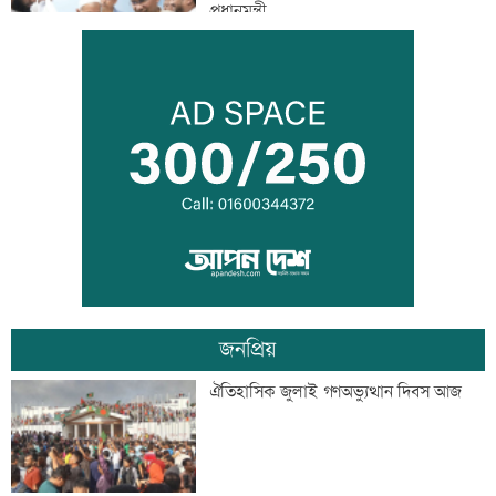
প্রধানমন্ত্রী
শাহ আহমদ শফীর কবর জিয়ারত করলেন
প্রধানমন্ত্রী
সাঁওতাল হত্যা বিচারের দাবিতে বিক্ষোভ
জনপ্রিয়
আইনজীবী জামাতার বিরুদ্ধে শ্বশুরের
ঐতিহাসিক জুলাই গণঅভ্যুত্থান দিবস আজ
মানববন্ধন