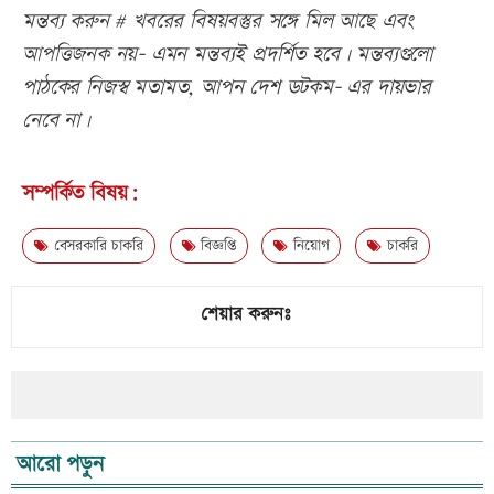
মন্তব্য করুন # খবরের বিষয়বস্তুর সঙ্গে মিল আছে এবং
আপত্তিজনক নয়- এমন মন্তব্যই প্রদর্শিত হবে। মন্তব্যগুলো
পাঠকের নিজস্ব মতামত, আপন দেশ ডটকম- এর দায়ভার
নেবে না।
সম্পর্কিত বিষয়:
বেসরকারি চাকরি
বিজ্ঞপ্তি
নিয়োগ
চাকরি
শেয়ার করুনঃ
আরো পড়ুন