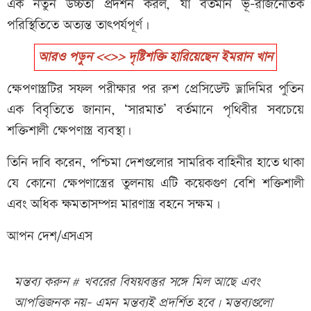
এক নতুন উচ্চতা প্রদর্শন করল, যা বর্তমান ভূ-রাজনৈতিক
পরিস্থিতিতে অত্যন্ত তাৎপর্যপূর্ণ।
আরও পড়ুন <<>> দৃষ্টিশক্তি হারিয়েছেন ইমরান খান
ক্ষেপণাস্ত্রটির সফল পরীক্ষার পর রুশ প্রেসিডেন্ট ভ্লাদিমির পুতিন
এক বিবৃতিতে জানান, ‘সারমাত’ বর্তমানে পৃথিবীর সবচেয়ে
শক্তিশালী ক্ষেপণাস্ত্র ব্যবস্থা।
তিনি দাবি করেন, পশ্চিমা দেশগুলোর সামরিক বাহিনীর হাতে থাকা
যে কোনো ক্ষেপণাস্ত্রের তুলনায় এটি কয়েকগুণ বেশি শক্তিশালী
এবং অধিক ক্ষমতাসম্পন্ন মারণাস্ত্র বহনে সক্ষম।
আপন দেশ/এসএস
মন্তব্য করুন # খবরের বিষয়বস্তুর সঙ্গে মিল আছে এবং
আপত্তিজনক নয়- এমন মন্তব্যই প্রদর্শিত হবে। মন্তব্যগুলো