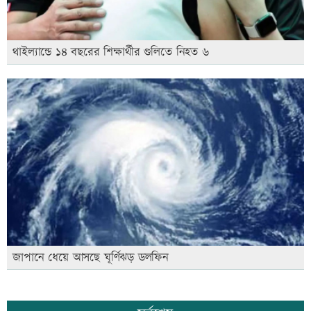
থাইল্যান্ডে ১৪ বছরের শিক্ষার্থীর গুলিতে নিহত ৬
জাপানে ধেয়ে আসছে ঘূর্ণিঝড় ডলফিন