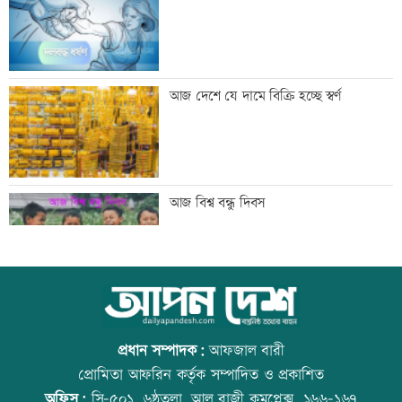
পাঠাতেন ইবি ছাত্রী
যুবদল নেতার মরদেহ উদ্ধার
আজ দেশে যে দামে বিক্রি হচ্ছে স্বর্ণ
ইতালিতে ঢাকাগামী বিমানে আটকা আড়াই
আজ বিশ্ব বন্ধু দিবস
শতাধিক যাত্রী
বাকৃবিতে শুরু হচ্ছে প্রাণী চিকিৎসক-
উত্থান-পতনের বাজারে আজ স্বর্ণের ভরি কত
গবেষকদের বৈজ্ঞানিক সম্মেলন
প্রধান সম্পাদক:
আফজাল বারী
প্রোমিতা আফরিন কর্তৃক সম্পাদিত ও প্রকাশিত
অফিস:
সি-৫০১, ৬ষ্ঠতলা, আল রাজী কমপ্লেক্স, ১৬৬-১৬৭