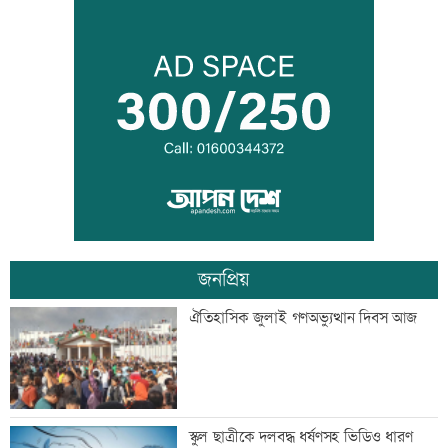
শাহজালাল বিমানবন্দরে আগুন, সাময়িক বন্ধ
যাত্রীসেবা
গ্রিস উপকূলে দুই শতাধিক অভিবাসী উদ্ধার,
অধিকাংশ বাংলাদেশি
জনপ্রিয়
অস্থির বাজারে আজ স্বর্ণের ভরি কত
ঐতিহাসিক জুলাই গণঅভ্যুত্থান দিবস আজ
মেয়েদের আপত্তিকর ছবি তুলে বয়ফ্রেন্ডকে
স্কুল ছাত্রীকে দলবদ্ধ ধর্ষণসহ ভিডিও ধারণ