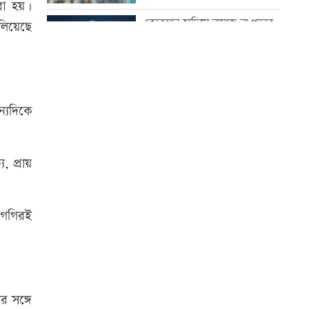
ঘটনায় তদন্ত কমিটি
করা হয়।
কোরআন-হাদিসে নামাজ না পড়ার
লিয়েছে
শাস্তি
যুবদল নেতার মরদেহ গুমের চেষ্টা,
থানায় মামলা
উত্থান-পতনের বাজারে আজ স্বর্ণের
ভরি কত
ন্যদিকে
দেশকে কী দিতে পারলাম, সেটিই
গুরুত্বপূর্ণ: প্রধানমন্ত্রী
আজ স্বর্ণ-রুপা যে দামে বিক্রি হচ্ছে
, প্রায়
ভেজা চুলে ঘুমাচ্ছেন? জানুন এর
প্রভাব
শিগগিরই
বিশ্ব মাতৃদুগ্ধ দিবস আজ
আজ দেশে স্বর্ণের দাম বাড়ল নাকি
র সঙ্গে
কমলো