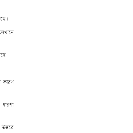
য়েছে।
রাজধানীতে ট্রেনের ধাক্কায়
শিক্ষার্থীসহ নিহত ৪
 সেখানে
আনসার-ভিডিপির উদ্যোগে সড়ক
সংস্কার
েছে।
ইউএস-বাংলা এয়ারলাইন্সে নিয়োগ
র কারণ
বিজ্ঞপ্তি
স্বর্ণের দামে বড় লাফ, আজ থেকেই
। ধারণা
কার্যকর
 উত্তরে
জাতীয় প্রেমিকা দিবস আজ