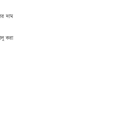
ের দাম
‘জুলাই গণ-অভ্যুত্থান’ দিবসের ছুটি
যারা পাবেন না
ালু করা