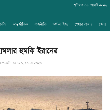
শনিবার ০৮ আগস্ট ২০২৬
াতীয়
আন্তর্জাতিক
রাজনীতি
অর্থ-বাণিজ্য
শেয়ার বাজার
খেলা
ে হামলার হুমকি ইরানের
আপডেট: ১৯:৫৯, ১০ মে ২০২৬