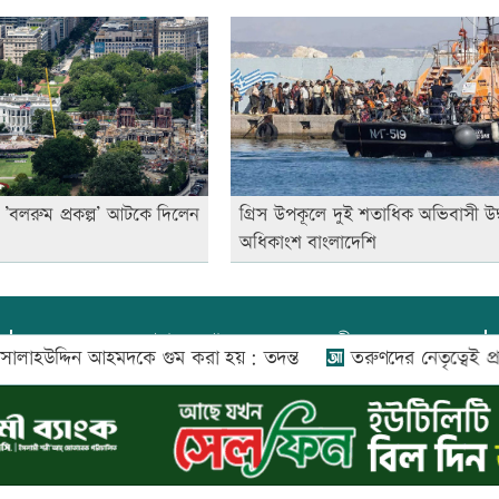
সী ’বলরুম প্রকল্প’ আটকে দিলেন
গ্রিস উপকূলে দুই শতাধিক অভিবাসী উদ্
অধিকাংশ বাংলাদেশি
প্রধান সম্পাদক:
আফজাল বারী
দিন আহমদকে গুম করা হয়: তদন্ত
তরুণদের নেতৃত্বেই প্রযুক্তিনির্ভর উন
প্রোমিতা আফরিন কর্তৃক সম্পাদিত ও প্রকাশিত
অফিস:
সি-৫০১, ৬ষ্ঠতলা, আল রাজী কমপ্লেক্স, ১৬৬-১৬৭
শহীদ সৈয়দ নজরুল ইসলাম সরণি, পুরানা পল্টন, ঢাকা-১০০০
০২৬ |
আপন দেশ ডটকম
কর্তৃক সর্বসত্ব ® সংরক্ষিত | উন্নয়নে
ইমিথমেকার