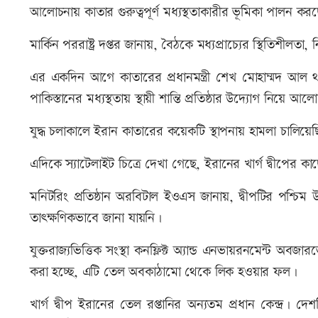
আলোচনায় কাতার গুরুত্বপূর্ণ মধ্যস্থতাকারীর ভূমিকা পালন কর
মার্কিন পররাষ্ট্র দপ্তর জানায়, বৈঠকে মধ্যপ্রাচ্যের স্থিতিশ
এর একদিন আগে কাতারের প্রধানমন্ত্রী শেখ মোহাম্মদ আল থান
পাকিস্তানের মধ্যস্থতায় স্থায়ী শান্তি প্রতিষ্ঠার উদ্যোগ নিয়ে আ
যুদ্ধ চলাকালে ইরান কাতারের কয়েকটি স্থাপনায় হামলা চালিয়ে
এদিকে স্যাটেলাইট চিত্রে দেখা গেছে, ইরানের খার্গ দ্বীপে
মনিটরিং প্রতিষ্ঠান অরবিটাল ইওএস জানায়, দ্বীপটির পশ্চ
তাৎক্ষণিকভাবে জানা যায়নি।
যুক্তরাজ্যভিত্তিক সংস্থা কনফ্লিক্ট অ্যান্ড এনভায়রনমেন্ট
করা হচ্ছে, এটি তেল অবকাঠামো থেকে লিক হওয়ার ফল।
খার্গ দ্বীপ ইরানের তেল রপ্তানির অন্যতম প্রধান কেন্দ্র। 