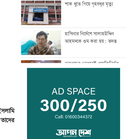
শাক ধুতে গিয়ে গৃহবধূর মৃত্যু
হাসিনার নির্দেশে সালাহউদ্দিন
আহমদকে গুম করা হয়: তদন্ত
তরুণদের নেতৃত্বেই প্রযুক্তিনির্ভর
উন্নয়ন হবে: তথ্যপ্রযুক্তিমন্ত্রী
লক্ষ্মীপুর জেলা প্রশাসনের ১৪
কর্মকর্তা-কর্মচারীর বিদায়ী সংবর্ধনা
 ইসলামি
 তাদের
সব শর্ত মেনে নিলে হরমুজ খুলবো:
ইরান