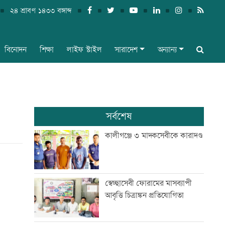
২৪ শ্রাবণ ১৪৩৩ বঙ্গাব্দ
বিনোদন
শিক্ষা
লাইফ স্টাইল
সারাদেশ
অন্যান্য
সর্বশেষ
কালীগঞ্জে ৩ মাদকসেবীকে কারাদণ্ড
স্বেচ্ছাসেবী ফোরামের মাসব্যাপী
আবৃত্তি চিত্রাঙ্কন প্রতিযোগিতা