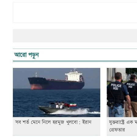
আরো পড়ুন
সব শর্ত মেনে নিলে হরমুজ খুলবো: ইরান
যুক্তরাষ্ট্রে 
গ্রেফতার