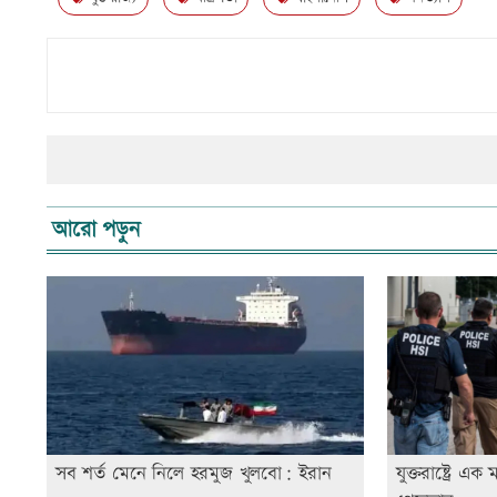
আরো পড়ুন
সব শর্ত মেনে নিলে হরমুজ খুলবো: ইরান
যুক্তরাষ্ট্রে 