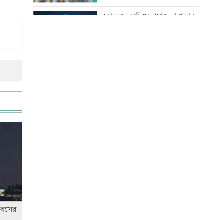
থানায় মামলা
কোরআন-হাদিসে নামাজ না পড়ার
শাস্তি
দেশকে কী দিতে পারলাম, সেটিই
গুরুত্বপূর্ণ: প্রধানমন্ত্রী
উত্থান-পতনের বাজারে আজ স্বর্ণের
ভরি কত
ভেজা চুলে ঘুমাচ্ছেন? জানুন এর
প্রভাব
আজ স্বর্ণ-রুপা যে দামে বিক্রি হচ্ছে
যুক্তরাষ্ট্রে এক মাসে ৫১ হাজার
অভিবাসী গ্রেফতার
বিশ্ব মাতৃদুগ্ধ দিবস আজ
আজ দেশে স্বর্ণের দাম বাড়ল নাকি
িবসের
কমলো