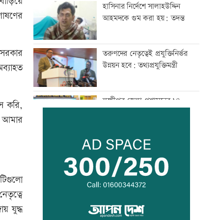
 বাড়িয়ে
হাসিনার নির্দেশে সালাহউদ্দিন
শোষণের
আহমদকে গুম করা হয়: তদন্ত
র সরকার
তরুণদের নেতৃত্বেই প্রযুক্তিনির্ভর
উন্নয়ন হবে: তথ্যপ্রযুক্তিমন্ত্রী
ব্যাহত
লক্ষ্মীপুর জেলা প্রশাসনের ১৪
স করি,
কর্মকর্তা-কর্মচারীর বিদায়ী সংবর্ধনা
ে, আমার
সব শর্ত মেনে নিলে হরমুজ খুলবো:
ইরান
টিগুলো
েতৃত্বে
মেসির বাবা মারা গেছেন
় যুদ্ধ