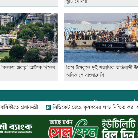
ছুটি ঘোষণা
সী ’বলরুম প্রকল্প’ আটকে দিলেন
গ্রিস উপকূলে দুই শতাধিক অভিবাসী উদ্
অধিকাংশ বাংলাদেশি
প্রধান সম্পাদক:
আফজাল বারী
ে প্রধানমন্ত্রী
সিন্ডিকেট ভেঙে কৃষকদের লাভ নিশ্চিত করা হবে: আইন
প্রোমিতা আফরিন কর্তৃক সম্পাদিত ও প্রকাশিত
অফিস:
সি-৫০১, ৬ষ্ঠতলা, আল রাজী কমপ্লেক্স, ১৬৬-১৬৭
শহীদ সৈয়দ নজরুল ইসলাম সরণি, পুরানা পল্টন, ঢাকা-১০০০