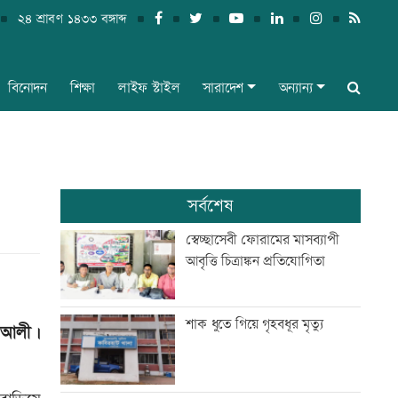
২৪ শ্রাবণ ১৪৩৩ বঙ্গাব্দ
বিনোদন
শিক্ষা
লাইফ স্টাইল
সারাদেশ
অন্যান্য
সর্বশেষ
স্বেচ্ছাসেবী ফোরামের মাসব্যাপী
আবৃত্তি চিত্রাঙ্কন প্রতিযোগিতা
শাক ধুতে গিয়ে গৃহবধূর মৃত্যু
া আলী।