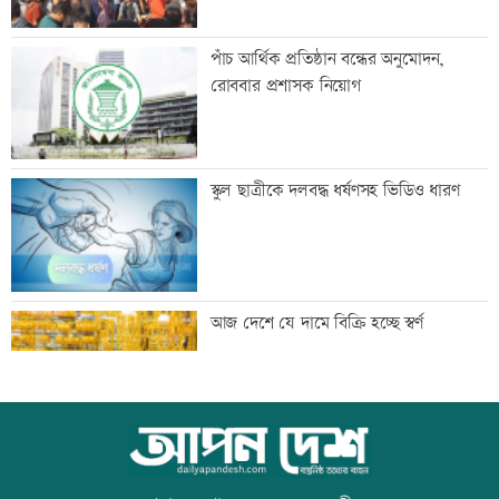
বাঁশখালীতে প্রধানমন্ত্রী
পাঁচ আর্থিক প্রতিষ্ঠান বন্ধের অনুমোদন,
রোববার প্রশাসক নিয়োগ
ইতিহাস বিকৃতির অপচেষ্টাকারী অতি দানবীয়
স্কুল ছাত্রীকে দলবদ্ধ ধর্ষণসহ ভিডিও ধারণ
শক্তি রুখে দিতে হবে এখনই
স্বামীর ওপর অভিমান করে আত্মহত্যা
আজ দেশে যে দামে বিক্রি হচ্ছে স্বর্ণ
‘ভারত-বাংলাদেশের প্রধানমন্ত্রী এক হলে,
আজ বিশ্ব বন্ধু দিবস
অনেক সমস্যার সমাধান সম্ভব’