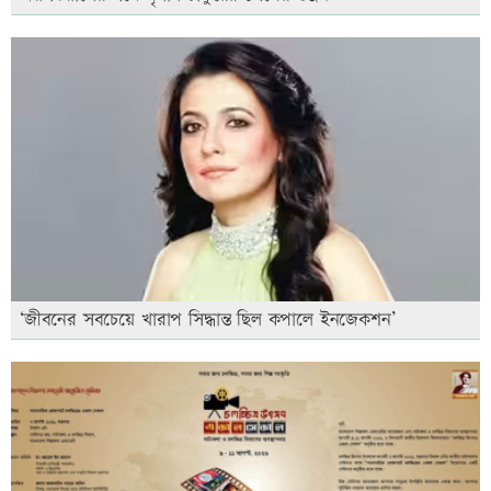
‘জীবনের সবচেয়ে খারাপ সিদ্ধান্ত ছিল কপালে ইনজেকশন’