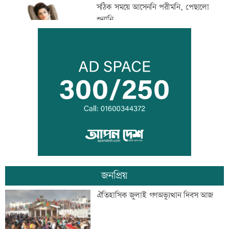
সঠিক সময়ে আসেননি পরীমনি, পেছালো
শুনানি
‘দেশ পরিচালনায় সরকার ব্যর্থ হলে তখন
সমালোচনা করবেন’
স্থগিত আলিম পরীক্ষার বিষয়সমূহের সূচি
প্রকাশ
জনপ্রিয়
বিপিএলে খেলতে চায় শ্রীলঙ্কার ফ্র্যাঞ্চাইজি
ঐতিহাসিক জুলাই গণঅভ্যুত্থান দিবস আজ