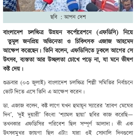
ছবি : আপন দেশ
বাংলাদেশ চলচ্চিত্র উন্নয়ন কর্পোরেশনে (এফডিসি) নিয়ে
তুমুল জনপ্রিয় অভিনেতা ও চিকিৎসক এজাজ আহমেদ
আক্ষেপ করেছেন। তিনি বলেন, এফডিসিতে ঢুকলে আগের সে
উৎসব, ব্যস্ততা আর উচ্ছলতা চোখে পড়ে না, যা মনে ভীষণ
কষ্ট দেয়।
শুক্রবার (০৩ জুলাই) বাংলাদেশ চলচ্চিত্র শিল্পী সমিতির নির্বাচনে
ভোট দিতে এসে তিনি এ আক্ষেপ করেন।
ডা. এজাজ বলেন, কষ্ট লাগে যখন হুমায়ূন স্যারের ‘শ্রাবণ মেঘের
দিন’, ‘দুই দুয়ারী’ কিংবা ‘শ্যামল ছায়া’ ছবির কাজ করেছি—
তখনকার এফডিসির পরিবেশ ছিল সম্পূর্ণ আলাদা। কী এক
উৎসবমুখর জায়গা ছিল এটা! যারা ওই সোনালি দিনগুলো