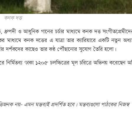
কনক দত্ত
ত, ধ্রুপদী ও আধুনিক গানের চর্চার মাধ্যমে কনক দত্ত সংগীতপ্রেমীদ
র মাধ্যমে কনক দত্তের এ যাত্রা তার ক্যারিয়ারে একটি নতুন অধ্যায
ার দর্শকদের কাছেও তার কণ্ঠ পৌঁছানোর সুযোগ তৈরি হলো।
নারে নির্মিতব্য 'ঢাকা ১২০৫' চলচ্চিত্রের মূল চরিত্রে অভিনয় করেছেন অভ
িজনক নয়- এমন মন্তব্যই প্রদর্শিত হবে। মন্তব্যগুলো পাঠকের নিজস্ব