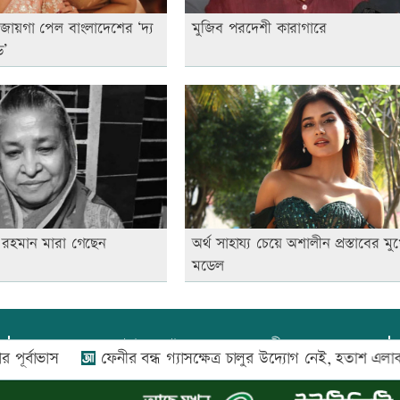
জায়গা পেল বাংলাদেশের ‘দ্য
মুজিব পরদেশী কারাগারে
ড’
া রহমান মারা গেছেন
অর্থ সাহায্য চেয়ে অশালীন প্রস্তাবের মু
মডেল
প্রধান সম্পাদক:
আফজাল বারী
ফেনীর বন্ধ গ্যাসক্ষেত্র চালুর উদ্যোগ নেই, হতাশ এলাকাবাসী
দ
প্রোমিতা আফরিন কর্তৃক সম্পাদিত ও প্রকাশিত
অফিস:
সি-৫০১, ৬ষ্ঠতলা, আল রাজী কমপ্লেক্স, ১৬৬-১৬৭