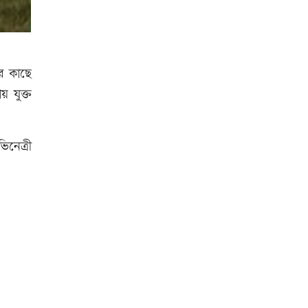
উত্থান-পতনের বাজারে আজ স্বর্ণের
ভরি কত
ের কাছে
় যুক্ত
স্কুল ছাত্রীকে দলবদ্ধ ধর্ষণসহ ভিডিও
ধারণ
িনেত্রী
লতিফ সিদ্দিকীকে কারাগারে
পাঠানোর নির্দেশ
আজ দেশে স্বর্ণের দাম বাড়ল নাকি
কমলো
আনসার-ভিডিপির উদ্যোগে সড়ক