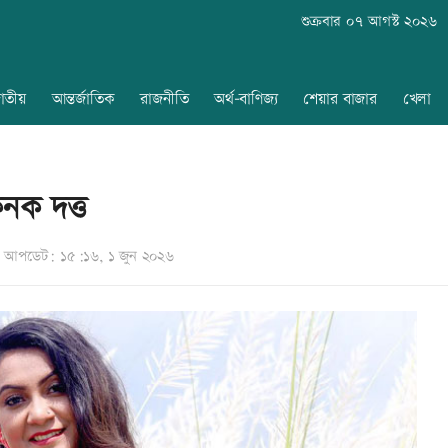
শুক্রবার ০৭ আগস্ট ২০২৬
াতীয়
আন্তর্জাতিক
রাজনীতি
অর্থ-বাণিজ্য
শেয়ার বাজার
খেলা
কনক দত্ত
আপডেট: ১৫:১৬, ১ জুন ২০২৬