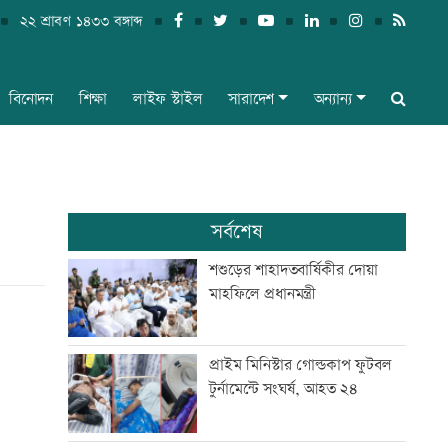
২২ শ্রাবণ ১৪৩৩ বঙ্গাব্দ
বিনোদন
শিক্ষা
লাইফ স্টাইল
সারাদেশ
অন্যান্য
সর্বশেষ
শশুড়ের শাহাদতবার্ষিকীর দোয়া
মাহফিলে প্রধানমন্ত্রী
প্রাইম মিনিস্টার গোল্ডকাপ ফুটবল
টুর্নামেন্টে সংঘর্ষ, আহত ২৪