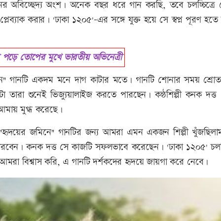
ের অবিচ্ছেদ্য অংশ। অনেক বছর ধরে গান করছি, তবে চলচ্চিত্রে প্
্লেব্যাক করার। 'ঢাকা ১২০৫'-এর সঙ্গে যুক্ত হয়ে সে স্বপ্ন পূরণ হতে 
 পড়ে তোপের মুখে ভারতীয় অভিনেত্রী
ে" গানটি একদম মনে দাগ কাটার মতে। গানটি শোনার সময় শ্রোতার
তারা শুনেই ভিজ্যুয়ালাইজ করতে পারছেন। কন্ঠশিল্পী কনক দত্
া আমায় মুগ্ধ করেছে।
"হৃদয়ের জমিনে" গানটির জন্য আমরা এমন একজন শিল্পী খুঁজছিলাম
বেন। কনক দত্ত সে কাজটি সফলভাবে করেছেন। 'ঢাকা ১২০৫' চলচ্চ
 আমরা বিশ্বাস করি, এ গানটি দর্শকদের হৃদয়ে জায়গা করে নেবে।