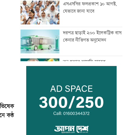
এসএসসির ফলপ্রকাশ ১০ আগস্ট,
যেভাবে জানা যাবে
দরপত্র ছাড়াই ২০০ ইলেকট্রিক বাস
কেনার নীতিগত অনুমোদন
তনু হত্যার আসামি সাবেক
সেনাসদস্য হাফিজুরকে
আত্মসমর্পণের নির্দেশ
দুদকের মামলায় ঢাকা ব্যাংকের ৪
কর্মকর্তার কারাদণ্ড
অভিষেক
ে কণ্ঠ
জিয়াউর রহমান দেশে প্রথম সবুজ
বিপ্লবের ডাক দিয়েছিলেন:
পরিবেশমন্ত্রী