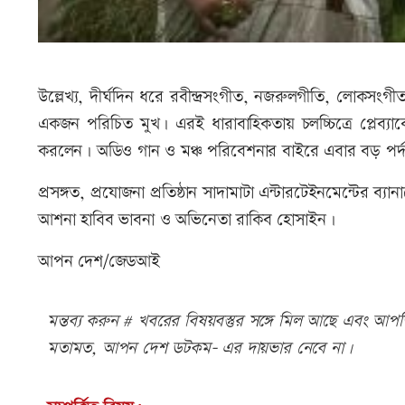
উল্লেখ্য, দীর্ঘদিন ধরে রবীন্দ্রসংগীত, নজরুলগীতি, লোকসংগী
একজন পরিচিত মুখ। এরই ধারাবাহিকতায় চলচ্চিত্রে প্লেব্যাকে
করলেন। অডিও গান ও মঞ্চ পরিবেশনার বাইরে এবার বড় পর্দ
প্রসঙ্গত, প্রযোজনা প্রতিষ্ঠান সাদামাটা এন্টারটেইনমেন্টের ব্যা
আশনা হাবিব ভাবনা ও অভিনেতা রাকিব হোসাইন।
আপন দেশ/জেডআই
মন্তব্য করুন # খবরের বিষয়বস্তুর সঙ্গে মিল আছে এবং আপত্ত
মতামত, আপন দেশ ডটকম- এর দায়ভার নেবে না।