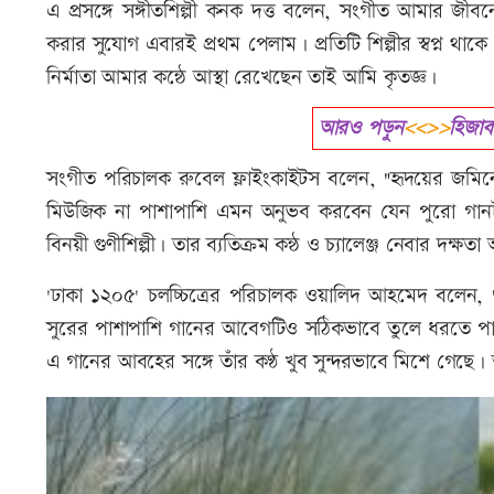
এ প্রসঙ্গে সঙ্গীতশিল্পী কনক দত্ত বলেন, সংগীত আমার জীবন
করার সুযোগ এবারই প্রথম পেলাম। প্রতিটি শিল্পীর স্বপ্ন থাকে প
নির্মাতা আমার কন্ঠে আস্থা রেখেছেন তাই আমি কৃতজ্ঞ।
আরও পড়ুন
<<>>
হিজাব
সংগীত পরিচালক রুবেল ফ্লাইংকাইটস বলেন, "হৃদয়ের জমিন
মিউজিক না পাশাপাশি এমন অনুভব করবেন যেন পুরো গানটা 
বিনয়ী গুণীশিল্পী। তার ব্যতিক্রম কন্ঠ ও চ্যালেঞ্জ নেবার দক্ষত
'ঢাকা ১২০৫' চলচ্চিত্রের পরিচালক ওয়ালিদ আহমেদ বলেন, 
সুরের পাশাপাশি গানের আবেগটিও সঠিকভাবে তুলে ধরতে পার
এ গানের আবহের সঙ্গে তাঁর কণ্ঠ খুব সুন্দরভাবে মিশে গেছে।