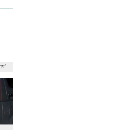
আনসার-ভিডিপির উদ্যোগে সড়ক
সংস্কার
রাজধানীতে ট্রেনের ধাক্কায়
শিক্ষার্থীসহ নিহত ৪
াম’
তুচ্ছ ঘটনায় বাকৃবির দুই হলের
শিক্ষার্থীদের সংঘর্ষ, আহত ৪
জাতীয় প্রেমিকা দিবস আজ
‘জুলাই গণ-অভ্যুত্থান’ দিবসের ছুটি