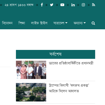
২৪ শ্রাবণ ১৪৩৩ বঙ্গাব্দ
বিনোদন
শিক্ষা
লাইফ স্টাইল
সারাদেশ
অন্যান্য
সর্বশেষ
ড্যাবের প্রতিষ্ঠাবার্ষিকীতে প্রধানমন্ত্রী
ট্রাম্পের বিলাসী ’বলরুম প্রকল্প’
আটকে দিলেন আদালত