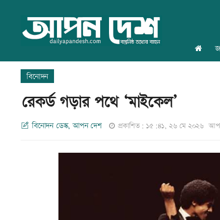
জ
বিনোদন
রেকর্ড গড়ার পথে ‘মাইকেল’
বিনোদন ডেস্ক, আপন দেশ
প্রকাশিত: ১৫:৪১, ২৬ মে ২০২৬
আপড