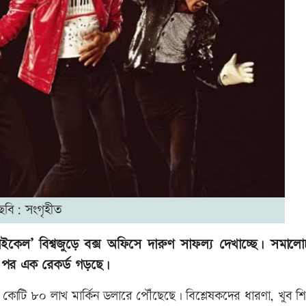
ছবি: সংগৃহীত
ইকেল’ বিশ্বজুড়ে বক্স অফিসে দারুণ সাফল্য দেখাচ্ছে। সমাল
ের পর এক রেকর্ড গড়ছে।
৭৮ কোটি ৮০ লাখ মার্কিন ডলারে পৌঁছেছে। বিশ্লেষকদের ধারণা, খুব 