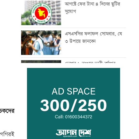
আগস্টে ফের টানা ৪ দিনের ছুটির
সুযোগ
এসএসসির ফলাফল সোমবার, যে
৩ উপায়ে জানবেন
দেশের ৬ অঞ্চলে ভারী বর্ষণের
আভাস
সিন্ডিকেট ভেঙে কৃষকদের লাভ
নিশ্চিত করা হবে: আইনমন্ত্রী
োচকদের
টেলিভিশনে আজকের যত খেলা
শিগগিরই