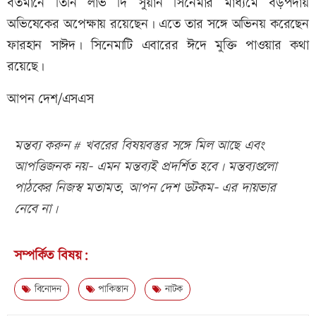
বর্তমানে তিনি লাভ দি সুয়ান সিনেমার মাধ্যমে বড়পর্দায়
অভিষেকের অপেক্ষায় রয়েছেন। এতে তার সঙ্গে অভিনয় করেছেন
ফারহান সাঈদ। সিনেমাটি এবারের ঈদে মুক্তি পাওয়ার কথা
রয়েছে।
আপন দেশ/এসএস
মন্তব্য করুন # খবরের বিষয়বস্তুর সঙ্গে মিল আছে এবং
আপত্তিজনক নয়- এমন মন্তব্যই প্রদর্শিত হবে। মন্তব্যগুলো
পাঠকের নিজস্ব মতামত, আপন দেশ ডটকম- এর দায়ভার
নেবে না।
সম্পর্কিত বিষয়:
বিনোদন
পাকিস্তান
নাটক