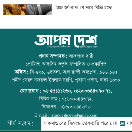
সাঁওতাল হত্যা বিচারের দাবিতে বিক্ষোভ
আজ স্বর্ণ-রুপা যে দামে বিক্রি হচ্ছে
আইনজীবী জামাতার বিরুদ্ধে শ্বশুরের
ইউএস-বাংলা এয়ারলাইন্সে নিয়োগ বিজ্ঞপ্তি
মানববন্ধন
প্রধান সম্পাদক:
আফজাল বারী
প্রোমিতা আফরিন কর্তৃক সম্পাদিত ও প্রকাশিত
অফিস:
সি-৫০১, ৬ষ্ঠতলা, আল রাজী কমপ্লেক্স, ১৬৬-১৬৭
ইলিয়াস আলী গুম: উইং কমান্ডারের বিরুদ্ধে
আজ দেশে স্বর্ণের দাম বাড়ল নাকি কমলো
শহীদ সৈয়দ নজরুল ইসলাম সরণি, পুরানা পল্টন, ঢাকা-১০০০
পরোয়ানা
যোগাযোগ:
০২-৫৫১১১৬৬০
,
০১৬০০৩৪৪৩৭০-৭১,
নিউজ রুম:
০১৬০০৩৪৪৩৭২,
বিজ্ঞাপন:
০১৬০০৩৪৪৩৭৩
আইসাকা ঢাকা চ্যাপ্টারের নতুন সভাপতি
রাজধানীতে ট্রেনের ধাক্কায় শিক্ষার্থীসহ নিহত
E-mail:
apandeshnews@gmail.com
আজাদ, সেক্রেটারি ফারুক
৪
শীর্ষ সংবাদ:
বাহিনীর উইং কমান্ডারের বিরুদ্ধে গ্রেফতারি পরোয়ানা
সালমান শাহ
©
২০২৬ |
আপন দেশ ডটকম
কর্তৃক সর্বসত্ব ® সংরক্ষিত | উন্নয়নে