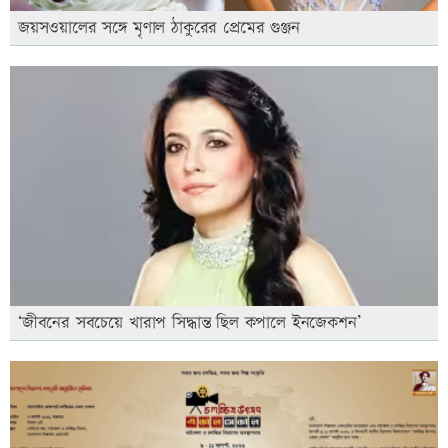
জয়সওয়ালের সঙ্গে মৃণাল ঠাকুরের প্রেমের গুঞ্জন
‘জীবনের সবচেয়ে খারাপ সিদ্ধান্ত ছিল কপালে ইনজেকশন’