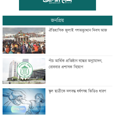
জনপ্রিয়
বাকৃবির ৪২ শিক্ষার্থী শোকজ
ঐতিহাসিক জুলাই গণঅভ্যুত্থান দিবস আজ
হেফাজতকে সঙ্গে নিয়ে দেশ এগিয়ে নেব:
পাঁচ আর্থিক প্রতিষ্ঠান বন্ধের অনুমোদন,
প্রধানমন্ত্রী
রোববার প্রশাসক নিয়োগ
শাহ আহমদ শফীর কবর জিয়ারত করলেন
স্কুল ছাত্রীকে দলবদ্ধ ধর্ষণসহ ভিডিও ধারণ
প্রধানমন্ত্রী