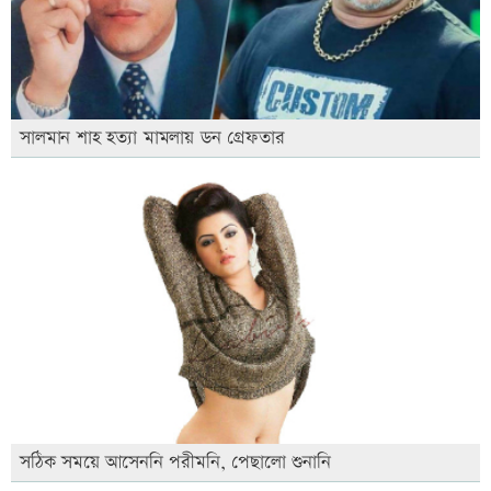
সালমান শাহ হত্যা মামলায় ডন গ্রেফতার
সঠিক সময়ে আসেননি পরীমনি, পেছালো শুনানি