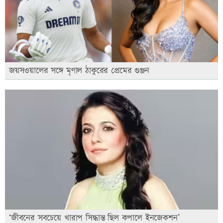
জয়সওয়ালের সঙ্গে মৃণাল ঠাকুরের প্রেমের গুঞ্জন
‘জীবনের সবচেয়ে খারাপ সিদ্ধান্ত ছিল কপালে ইনজেকশন’