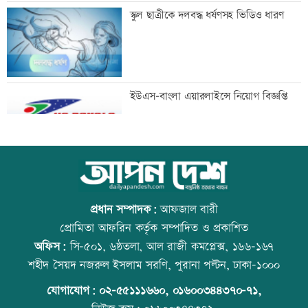
এসএসসিতে ৬৬৯ শিক্ষাপ্রতিষ্ঠানে শতভাগ
স্কুল ছাত্রীকে দলবদ্ধ ধর্ষণসহ ভিডিও ধারণ
পাস
অশ্রুসিক্ত চোখে বাবাকে শেষ বিদায় মেসির
ইউএস-বাংলা এয়ারলাইন্সে নিয়োগ বিজ্ঞপ্তি
সর্বনিম্ন পাসের হার মাদ্রাসা বোর্ডে
আজ স্বর্ণ-রুপা যে দামে বিক্রি হচ্ছে
প্রধান সম্পাদক:
আফজাল বারী
প্রোমিতা আফরিন কর্তৃক সম্পাদিত ও প্রকাশিত
অফিস:
সি-৫০১, ৬ষ্ঠতলা, আল রাজী কমপ্লেক্স, ১৬৬-১৬৭
পাশের হারে এবারও ছাত্রীরা এগিয়ে
রাজধানীতে ট্রেনের ধাক্কায় শিক্ষার্থীসহ নিহত
শহীদ সৈয়দ নজরুল ইসলাম সরণি, পুরানা পল্টন, ঢাকা-১০০০
৪
যোগাযোগ:
০২-৫৫১১১৬৬০
,
০১৬০০৩৪৪৩৭০-৭১,