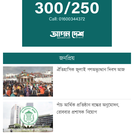
শীর্ষ পদে রেজায়ি
কোন বোর্ডে পাসের হার ও জিপিএ-৫ কত?
জনপ্রিয়
প্রধানমন্ত্রীর সঙ্গে বৈঠকে ভারতীয়
ঐতিহাসিক জুলাই গণঅভ্যুত্থান দিবস আজ
হাইকমিশনার
মৃত্যুদণ্ড থেকে খালাস চেয়ে মাওলানা
পাঁচ আর্থিক প্রতিষ্ঠান বন্ধের অনুমোদন,
আযাদের আপিল
রোববার প্রশাসক নিয়োগ