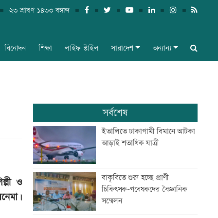
২৩ শ্রাবণ ১৪৩৩ বঙ্গাব্দ
বিনোদন
শিক্ষা
লাইফ স্টাইল
সারাদেশ
অন্যান্য
সর্বশেষ
ইতালিতে ঢাকাগামী বিমানে আটকা
আড়াই শতাধিক যাত্রী
বাকৃবিতে শুরু হচ্ছে প্রাণী
ল্পী ও
চিকিৎসক-গবেষকদের বৈজ্ঞানিক
িনেমা।
সম্মেলন