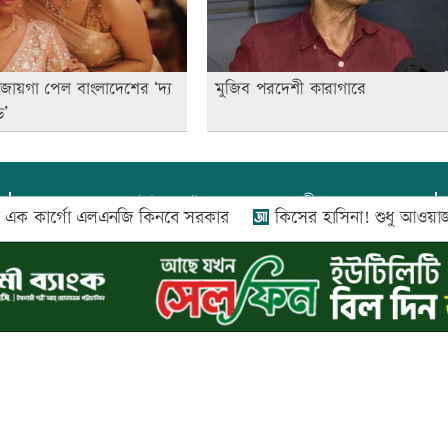
জায়গা পেল বাংলাদেশের ‘দ্য
মুজিব পরদেশী কারাগারে
ড’
প্রধান সম্পাদক:
আফজাল বারী
কার্গো এলএনজি কিনবে সরকার
কিসের হাসিনা! শুধু আওয়াজ-টাওয়াজ শো
প্রোমিতা আফরিন কর্তৃক সম্পাদিত ও প্রকাশিত
অফিস:
সি-৫০১, ৬ষ্ঠতলা, আল রাজী কমপ্লেক্স, ১৬৬-১৬৭
শহীদ সৈয়দ নজরুল ইসলাম সরণি, পুরানা পল্টন, ঢাকা-১০০০
০২৬ |
আপন দেশ ডটকম
কর্তৃক সর্বসত্ব ® সংরক্ষিত | উন্নয়নে
ইমিথমেকার