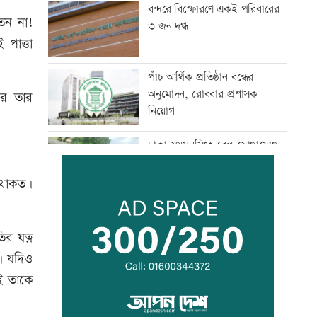
বন্দরে বিস্ফোরণে একই পরিবারের
েন না!
৩ জন দগ্ধ
 পাত্তা
পাঁচ আর্থিক প্রতিষ্ঠান বন্ধের
অনুমোদন, রোববার প্রশাসক
রে তার
নিয়োগ
ঢাকা-ময়মনসিংহ রেল যোগাযোগ
স্বাভাবিক
 থাকত।
সিঙ্গাপুর থেকে এক কার্গো
এলএনজি কিনবে সরকার
ির যত্ন
ি। যদিও
ই তাকে
মান্দায় ২৯৬ বোতলসহ দুই মাদক
কারবারি আটক