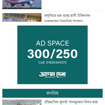
বাকৃবিতে শুরু হচ্ছে প্রাণী চিকিৎসক-
গবেষকদের বৈজ্ঞানিক সম্মেলন
বন্দরে বিস্ফোরণে একই পরিবারের ৩ জন দগ্ধ
পাঁচ আর্থিক প্রতিষ্ঠান বন্ধের অনুমোদন,
রোববার প্রশাসক নিয়োগ
জনপ্রিয়
ঢাকা-ময়মনসিংহ রেল যোগাযোগ স্বাভাবিক
ঐতিহাসিক জুলাই গণঅভ্যুত্থান দিবস আজ