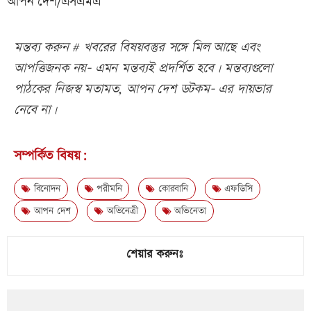
আপন দেশ/এসএমএ
মন্তব্য করুন # খবরের বিষয়বস্তুর সঙ্গে মিল আছে এবং
আপত্তিজনক নয়- এমন মন্তব্যই প্রদর্শিত হবে। মন্তব্যগুলো
পাঠকের নিজস্ব মতামত, আপন দেশ ডটকম- এর দায়ভার
নেবে না।
সম্পর্কিত বিষয়:
বিনোদন
পরীমনি
কোরবানি
এফডিসি
আপন দেশ
অভিনেত্রী
অভিনেতা
শেয়ার করুনঃ