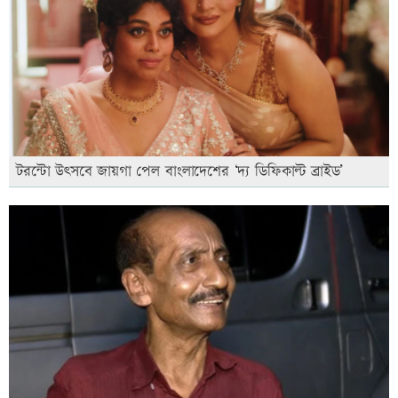
টরন্টো উৎসবে জায়গা পেল বাংলাদেশের ‘দ্য ডিফিকাল্ট ব্রাইড’