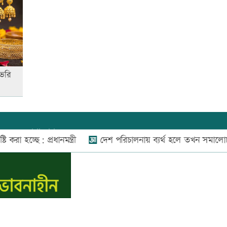
দাম বাড়তি
‘জুলাই গণ-অভ্যুত্থান’ দিবসের ছুটি
যারা পাবেন না
 ভরি
যোগাযোগ:
০২-৫৫১১১৬৬০
,
০১৬০০৩৪৪৩৭০-৭১,
ছে: প্রধানমন্ত্রী
দেশ পরিচালনায় ব্যর্থ হলে তখন সমালোচনা করবেন
নিউজ রুম:
০১৬০০৩৪৪৩৭২,
বিজ্ঞাপন:
০১৬০০৩৪৪৩৭৩
E-mail:
apandeshnews@gmail.com
স.কম