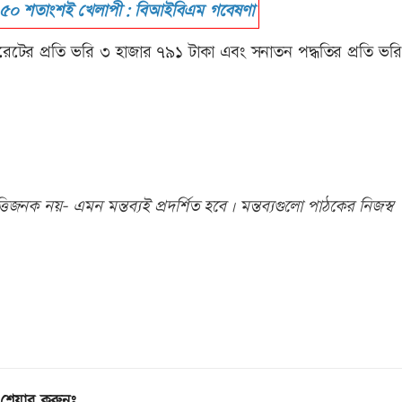
র ৫০ শতাংশই খেলাপী: বিআইবিএম গবেষণা
ারেটের প্রতি ভরি ৩ হাজার ৭৯১ টাকা এবং সনাতন পদ্ধতির প্রতি ভর
িজনক নয়- এমন মন্তব্যই প্রদর্শিত হবে। মন্তব্যগুলো পাঠকের নিজস্ব
শেয়ার করুনঃ