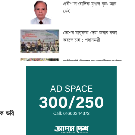
প্রবীণ সাংবাদিক মৃণাল কৃষ্ণ আর
নেই
দেশের মানুষকে দেয়া জবান রক্ষা
করতে চাই: প্রধানমন্ত্রী
আদিবাসী দিবসে রাঙামাটিতে বর্ণাঢ্য
শোভাযাত্রা
জেট ফুয়েলের দাম বাড়ল
এক ভরি
শোকাহত মেসিকে ডি পলের গোল
উৎসর্গ