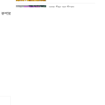
করা হচ্ছে: প্রধানমন্ত্রী
আজ বিশ্ব বন্ধু দিবস
ি রুপার
‘রাজনীতি স্বচ্ছ হওয়া উচিত, তাহলে
গণতন্ত্রের গতি ফিরে আসবে’
কোরআন-হাদিসে নামাজ না পড়ার
শাস্তি
সঠিক সময়ে আসেননি পরীমনি,
পেছালো শুনানি
আজ স্বর্ণ-রুপা যে দামে বিক্রি হচ্ছে
‘দেশ পরিচালনায় সরকার ব্যর্থ হলে
তখন সমালোচনা করবেন’
আজ দেশে স্বর্ণের দাম বাড়ল নাকি
কমলো
ইউএস-বাংলা এয়ারলাইন্সে নিয়োগ
বিজ্ঞপ্তি