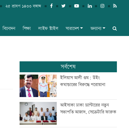
২৫ শ্রাবণ ১৪৩৩ বঙ্গাব্দ
বিনোদন
শিক্ষা
লাইফ স্টাইল
সারাদেশ
অন্যান্য
সর্বশেষ
ইলিয়াস আলী গুম: উইং
কমান্ডারের বিরুদ্ধে পরোয়ানা
আইসাকা ঢাকা চ্যাপ্টারের নতুন
সভাপতি আজাদ, সেক্রেটারি ফারুক