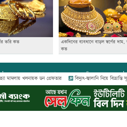
ণের ভরি কত
একদিনের ব্যবধানে বাড়ল স্বর্ণের দাম,
কত
প্রধান সম্পাদক:
আফজাল বারী
ায় খলনায়ক ডন গ্রেফতার
বিদ্যুৎ-জ্বালানি নিয়ে বিভ্রান্তি সৃষ্টি করা হচ্
প্রোমিতা আফরিন কর্তৃক সম্পাদিত ও প্রকাশিত
অফিস:
সি-৫০১, ৬ষ্ঠতলা, আল রাজী কমপ্লেক্স, ১৬৬-১৬৭
শহীদ সৈয়দ নজরুল ইসলাম সরণি, পুরানা পল্টন, ঢাকা-১০০০
০২৬ |
আপন দেশ ডটকম
কর্তৃক সর্বসত্ব ® সংরক্ষিত | উন্নয়নে
ইমিথমেকার