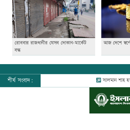
রোববার রাজধানীর যেসব দোকান-মার্কেট
আজ দেশে স্বর্
বন্ধ
শীর্ষ সংবাদ:
সালমান শাহ হত্যা মামল
©
২