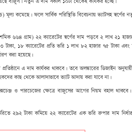
য়েছে বাজুস। নতুন এ দাম সকাল ১০টা থেকেই কার্যকর হচ্ছে।
ল্ড) মূল্য কমেছে। ফলে সার্বিক পরিস্থিতি বিবেচনায় ভ্যাটসহ স্বর্ণের ন
দশমিক ৬৬৪ গ্রাম) ২২ ক্যারেটের স্বর্ণের দাম পড়বে ২ লাখ ২১ হা
৯৯৩ টাকা, ১৮ ক্যারেটের প্রতি ভরি ১ লাখ ৮২ হাজার ৭৫ টাকা এবং
র্ধারণ করা হয়েছে।
ারি প্রতিষ্ঠানে এ দাম কার্যকর থাকবে। তবে অলঙ্কারের ডিজাইন অনুযায়
াকায় গ্রাহকদের কাছ থেকে আলাদাভাবে ভ্যাট আদায় করা যাবে না।
র এক্সচেঞ্জ ও পারচেজের ক্ষেত্রে বাজুসের আগের নিয়ম বহাল থাকবে
 ভরিতে ২৯২ টাকা কমিয়ে ২২ ক্যারেটের এক ভরি রুপার দাম নির্ধা