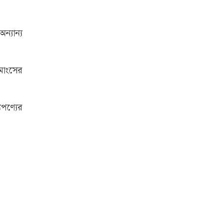
বিশ্ব মাতৃদুগ্ধ দিবস আজ
ন্যান্য
মাংসের
আজ দেশে স্বর্ণের দাম বাড়ল নাকি
কমলো
যপণ্যের
আনসার-ভিডিপির উদ্যোগে সড়ক
সংস্কার
আজ অস্ট্রেলিয়ার উদ্দেশ্যে দেশ
ছাড়বেন শান্তরা
রাজধানীতে ট্রেনের ধাক্কায়