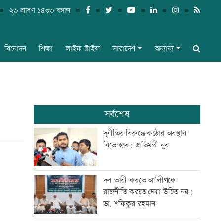
২৩ শ্রাবণ ১৪৩৩ বঙ্গাব্দ
বিনোদন
শিক্ষা
লাইফ স্টাইল
সারাদেশ
অন্যান্য
সর্বশেষ
দুর্নীতির বিরুদ্ধে কঠোর অবস্থান
নিতে হবে: প্রতিমন্ত্রী নুর
দল ভারী করতে আ’লীগকে
রাজনীতি করতে দেয়া উচিত নয়:
ডা. শফিকুর রহমান