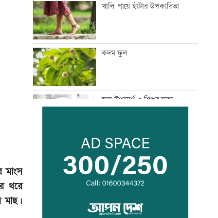
খালি পায়ে হাঁটার উপকারিতা
কদম ফুল
হাম উপসর্গে ৩ শিশুর মৃত্যু
সরকার গণমাধ্যমে সুস্থ-টেকসই
পরিবেশ নিশ্চিত করতে চায়:
তথ্যমন্ত্রী
র মাংস
রে থরে
কিসের হাসিনা! শুধু আওয়াজ-
ব মাছ।
টাওয়াজ শোনা যায়: স্বরাষ্ট্রমন্ত্রী