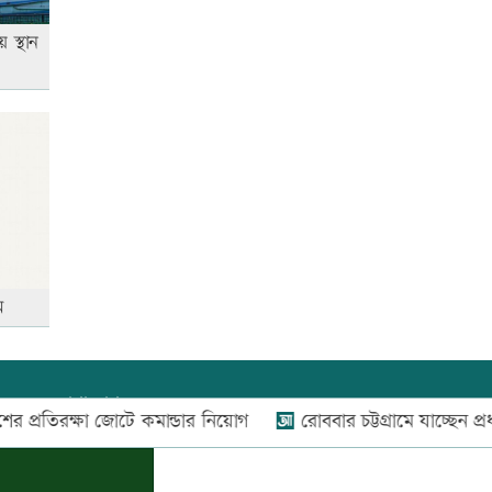
 স্থান
ম
যোগাযোগ:
০২-৫৫১১১৬৬০
,
০১৬০০৩৪৪৩৭০-৭১,
্ষা জোটে কমান্ডার নিয়োগ
রোববার চট্টগ্রামে যাচ্ছেন প্রধানমন্ত্রী
নিউজ রুম:
০১৬০০৩৪৪৩৭২,
বিজ্ঞাপন:
০১৬০০৩৪৪৩৭৩