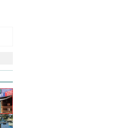
শিক্ষার্থীসহ নিহত ৪
তুচ্ছ ঘটনায় বাকৃবির দুই হলের
শিক্ষার্থীদের সংঘর্ষ, আহত ৪