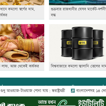
ধানে কমলো স্বর্ণের দাম,
শুক্রবার রাজধানীর যেসব মার্কেট-দর্শনীয়
র্যকর
বন্ধ
 বড় লাফ, আজ থেকেই কার্যকর
বিশ্ববাজারে কমলো জ্বালানি তেলের দা
প্রধান সম্পাদক:
আফজাল বারী
াওয়াজ শোনা যায়: স্বরাষ্ট্রমন্ত্রী
বাংলাদেশসহ ১৪ দেশের প্রতিরক
প্রোমিতা আফরিন কর্তৃক সম্পাদিত ও প্রকাশিত
অফিস:
সি-৫০১, ৬ষ্ঠতলা, আল রাজী কমপ্লেক্স, ১৬৬-১৬৭