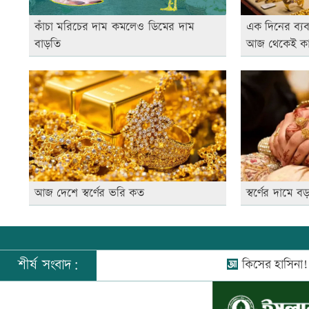
কাঁচা মরিচের দাম কমলেও ডিমের দাম
এক দিনের ব্যব
বাড়তি
আজ থেকেই কা
আজ দেশে স্বর্ণের ভরি কত
স্বর্ণের দামে
শীর্ষ সংবাদ:
কিসের হাসিনা! শুধু আওয়াজ-ট