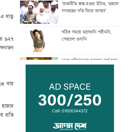
‘রাজনীতি স্বচ্ছ হওয়া উচিত, তাহলে
গণতন্ত্রের গতি ফিরে আসবে’
 এ ধাতু
সঠিক সময়ে আসেননি পরীমনি,
জার ৯২৭
পেছালো শুনানি
 সনাতন
‘দেশ পরিচালনায় সরকার ব্যর্থ হলে
তখন সমালোচনা করবেন’
২৪ বার
স্থগিত আলিম পরীক্ষার বিষয়সমূহের
সূচি প্রকাশ
৫ হাজার
র প্রতি
বিপিএলে খেলতে চায় শ্রীলঙ্কার
ফ্র্যাঞ্চাইজি