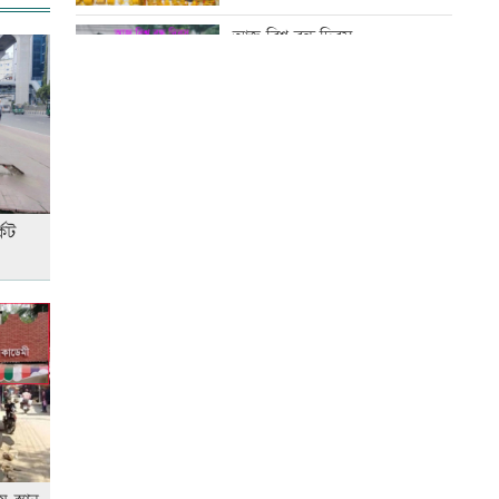
অলি আহমদ
আজ বিশ্ব বন্ধু দিবস
অবশেষে ঢাকায় ফিরল রোমে
আটকে থাকা বিমানের উড়োজাহাজ
কোরআন-হাদিসে নামাজ না পড়ার
শাস্তি
মাতারবাড়ি কয়লা বিদ্যুৎকেন্দ্র ঘুরে
দেখলেন প্রধানমন্ত্রী
েট
আজ স্বর্ণ-রুপা যে দামে বিক্রি হচ্ছে
সিটি ব্যাংকের কার্ড স্পর্শ করলেই
টাকা দেবে এটিএম
আজ দেশে স্বর্ণের দাম বাড়ল নাকি
কমলো
ইউএস-বাংলা এয়ারলাইন্সে নিয়োগ
বিজ্ঞপ্তি