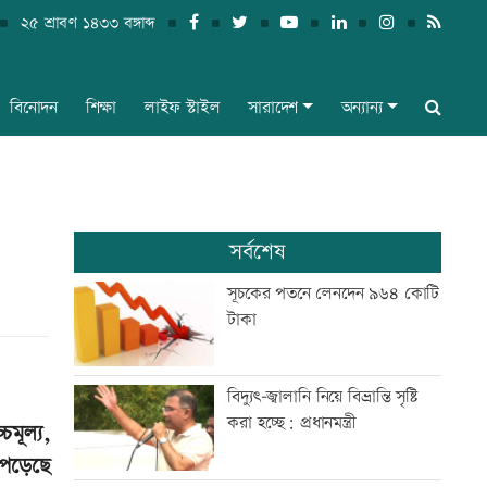
২৫ শ্রাবণ ১৪৩৩ বঙ্গাব্দ
বিনোদন
শিক্ষা
লাইফ স্টাইল
সারাদেশ
অন্যান্য
সর্বশেষ
সূচকের পতনে লেনদেন ৯৬৪ কোটি
টাকা
বিদ্যুৎ-জ্বালানি নিয়ে বিভ্রান্তি সৃষ্টি
করা হচ্ছে: প্রধানমন্ত্রী
মূল্য,
ব পড়েছে