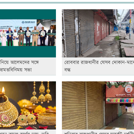
নিয়ে আলেমদের সঙ্গে
রোববার রাজধানীর যেসব দোকান-মার্ক
কেরমতবিনিময় সভা
বন্ধ